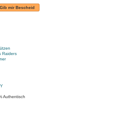
Gib mir Bescheid
ützen
s Raiders
ner
k
TY
% Authentisch