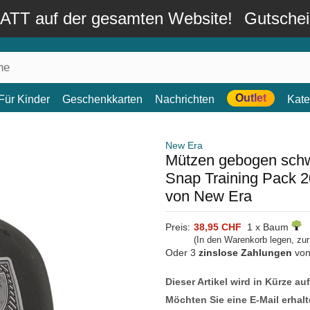
TT auf der gesamten Website!
Gutsche
Outlet
Für Kinder
Geschenkkarten
Nachrichten
Kate
New Era
Mützen gebogen sch
Snap Training Pack 
von New Era
Preis:
38,95 CHF
1 x Baum
(In den Warenkorb legen, zu
Oder 3
zinslose Zahlungen
vo
Dieser Artikel wird in Kürze au
Möchten Sie eine E-Mail erhalt