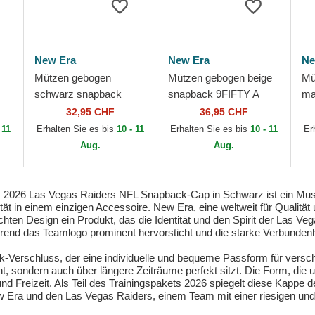
New Era
New Era
Ne
Mützen gebogen
Mützen gebogen beige
Mü
schwarz snapback
snapback 9FIFTY A
ma
9FORTY M-Crown
Frame Classic der Las
9S
32,95 CHF
36,95 CHF
FL
Team der Las Vegas
Vegas Raiders NFL von
Sn
 11
Erhalten Sie es bis
10 - 11
Erhalten Sie es bis
10 - 11
Er
Raiders NFL von New
New Era
Wo
Aug.
Aug.
Era
026 Las Vegas Raiders NFL Snapback-Cap in Schwarz ist ein Must-h
tät in einem einzigen Accessoire. New Era, eine weltweit für Qualitä
chten Design ein Produkt, das die Identität und den Spirit der Las Ve
end das Teamlogo prominent hervorsticht und die starke Verbundenhe
Verschluss, der eine individuelle und bequeme Passform für verschi
eht, sondern auch über längere Zeiträume perfekt sitzt. Die Form, die 
ng und Freizeit. Als Teil des Trainingspakets 2026 spiegelt diese Kap
w Era und den Las Vegas Raiders, einem Team mit einer riesigen un