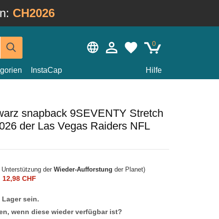
in:
CH2026
0
gorien
InstaCap
Hilfe
warz snapback 9SEVENTY Stretch
2026 der Las Vegas Raiders NFL
r Unterstützung der
Wieder-Aufforstung
der Planet)
n
12,98 CHF
f Lager sein.
en, wenn diese wieder verfügbar ist?