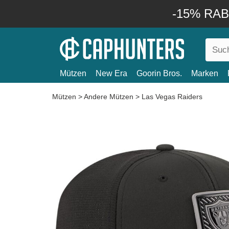
-15% RABA
Mützen
New Era
Goorin Bros.
Marken
Mützen
>
Andere Mützen
>
Las Vegas Raiders