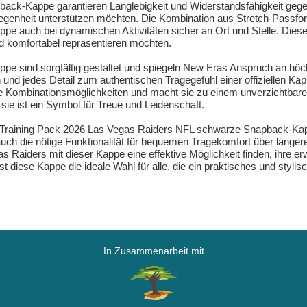
ack-Kappe garantieren Langlebigkeit und Widerstandsfähigkeit gegenüb
Gelegenheit unterstützen möchten. Die Kombination aus Stretch-Passf
appe auch bei dynamischen Aktivitäten sicher an Ort und Stelle. Die
und komfortabel repräsentieren möchten.
appe sind sorgfältig gestaltet und spiegeln New Eras Anspruch an höch
n und jedes Detail zum authentischen Tragegefühl einer offiziellen K
ige Kombinationsmöglichkeiten und macht sie zu einem unverzichtbar
sie ist ein Symbol für Treue und Leidenschaft.
raining Pack 2026 Las Vegas Raiders NFL schwarze Snapback-Kappe 
auch die nötige Funktionalität für bequemen Tragekomfort über länge
as Raiders mit dieser Kappe eine effektive Möglichkeit finden, ihr
 diese Kappe die ideale Wahl für alle, die ein praktisches und styli
In Zusammenarbeit mit