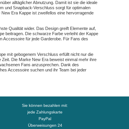
er alltäglicher Abnutzung. Damit ist sie die ideale
orm und Snapback-Verschluss sorgt für optimalen
se New Era Kappe ist zweifellos eine hervorragende
ste Qualität wider. Das Design greift Elemente auf,
appe beitragen. Die schwarze Farbe verleiht der Kappe
en Accessoire für jede Garderobe. Für Fans des
mit gebogenem Verschluss erfüllt nicht nur die
re Zeit. Die Marke New Era beweist einmal mehr ihre
e erwachsenen Fans anzusprechen. Dank des
sches Accessoire suchen und ihr Team bei jeder
Sie können bezahlen mit:
jede Zahlungskarte
PayPal
Überweisungen 24