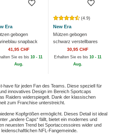
(4.9)
w Era
New Era
tzen gebogen
Mützen gebogen
rineblau snapback
schwarz verstellbares
EVENTY Stretch
band 9FORTY The
41,95 CHF
30,95 CHF
ap Great Britain 2026
League der Las Vegas
halten Sie es bis
10 - 11
Erhalten Sie es bis
10 - 11
rld Baseball...
Raiders NFL von New
Aug.
Aug.
Era
ave für jeden Fan des Teams. Diese speziell für
t und innovatives Design im Bereich Sportcaps
gas Raiders widerspiegelt. Dank der klassischen
it zum Franchise unterstreicht.
edene Kopfgrößen ermöglicht. Dieses Detail ist ideal
unter „andere Caps“ fällt, bietet ein modernes und
pe den neuesten Trend bei Sportaccessoires wider und
d leidenschaftlichen NFL-Fangemeinde.