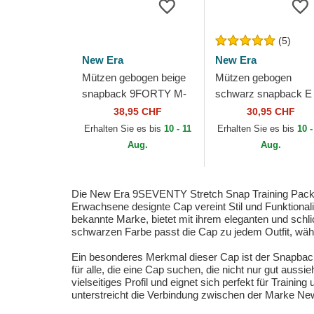
(5)
New Era
New Era
Mützen gebogen beige
Mützen gebogen
snapback 9FORTY M-
schwarz snapback E
Crown Training Pack
Frame Essential der
38,95 CHF
30,95 CHF
2026 der Las Vegas
Las Vegas Raiders N
Erhalten Sie es bis
10 - 11
Erhalten Sie es bis
10 -
Raiders NFL von New...
von New Era
Aug.
Aug.
Die New Era 9SEVENTY Stretch Snap Training Pack 2
Erwachsene designte Cap vereint Stil und Funktionali
bekannte Marke, bietet mit ihrem eleganten und schli
schwarzen Farbe passt die Cap zu jedem Outfit, währ
Ein besonderes Merkmal dieser Cap ist der Snapback-
für alle, die eine Cap suchen, die nicht nur gut aussi
vielseitiges Profil und eignet sich perfekt für Traini
unterstreicht die Verbindung zwischen der Marke Ne