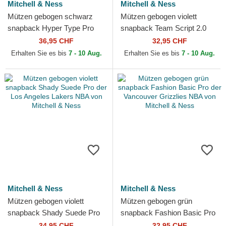
Mitchell & Ness
Mitchell & Ness
Mützen gebogen schwarz
Mützen gebogen violett
snapback Hyper Type Pro
snapback Team Script 2.0
der Chicago Bulls NBA von
Pro der Los Angeles Lakers
36,95 CHF
32,95 CHF
Mitchell & Ness
NBA von Mitchell & Ness
Erhalten Sie es bis
7 - 10 Aug.
Erhalten Sie es bis
7 - 10 Aug.
Mitchell & Ness
Mitchell & Ness
Mützen gebogen violett
Mützen gebogen grün
snapback Shady Suede Pro
snapback Fashion Basic Pro
der Los Angeles Lakers NBA
der Vancouver Grizzlies NBA
34,95 CHF
32,95 CHF