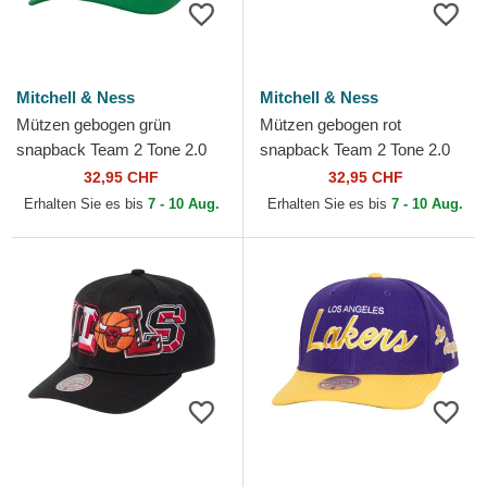
Mitchell & Ness
Mitchell & Ness
Mützen gebogen grün
Mützen gebogen rot
snapback Team 2 Tone 2.0
snapback Team 2 Tone 2.0
Pro der Boston Celtics NBA
Pro der Chicago Bulls NBA
32,95 CHF
32,95 CHF
von Mitchell & Ness
von Mitchell & Ness
Erhalten Sie es bis
7 - 10 Aug.
Erhalten Sie es bis
7 - 10 Aug.