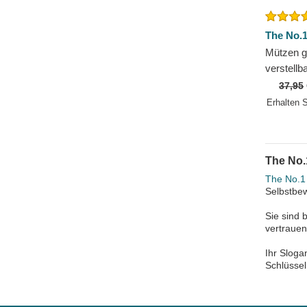
The No.1
Mützen 
verstellb
No.1 Dis
37,95
von The 
Erhalten 
The No.
The No.1
Selbstbew
Sie sind 
vertraue
Ihr Sloga
Schlüsse