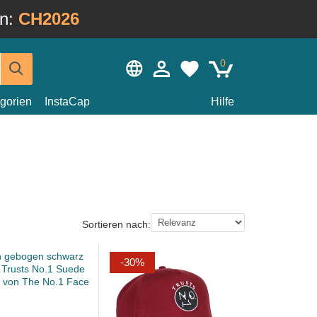
in:
CH2026
0
gorien
InstaCap
Hilfe
Sortieren nach:
-30%