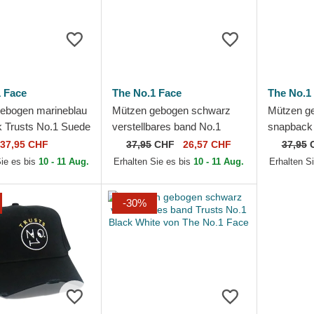
 Face
The No.1 Face
The No.1
ebogen marineblau
Mützen gebogen schwarz
Mützen g
 Trusts No.1 Suede
verstellbares band No.1
snapback 
te von The No.1
Cares Distressed Black
Black Gol
37,95 CHF
37,95
CHF
26,57 CHF
37,95
Gold von The No.1 Face
Face
Sie es bis
10 - 11 Aug.
Erhalten Sie es bis
10 - 11 Aug.
Erhalten S
-30%