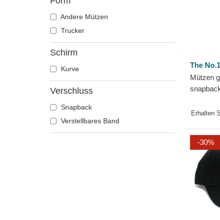
Form
Andere Mützen
Trucker
Schirm
The No.1
Kurve
Mützen g
snapback
Verschluss
Navy Whi
Snapback
Face
Erhalten 
Verstellbares Band
-30%