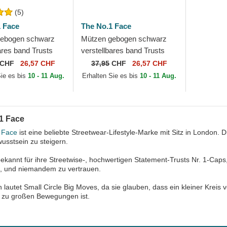
(5)
 Face
The No.1 Face
gebogen schwarz
Mützen gebogen schwarz
ares band Trusts
verstellbares band Trusts
tressed Black Gold
No.1 Black White von The
CHF
26,57 CHF
37,95
CHF
26,57 CHF
No.1 Face
No.1 Face
Sie es bis
10 - 11 Aug.
Erhalten Sie es bis
10 - 11 Aug.
1 Face
 Face
ist eine beliebte Streetwear-Lifestyle-Marke mit Sitz in London. 
usstsein zu steigern.
bekannt für ihre Streetwise-, hochwertigen Statement-Trusts Nr. 1-Ca
n, und niemandem zu vertrauen.
n lautet Small Circle Big Moves, da sie glauben, dass ein kleiner Krei
l zu großen Bewegungen ist.