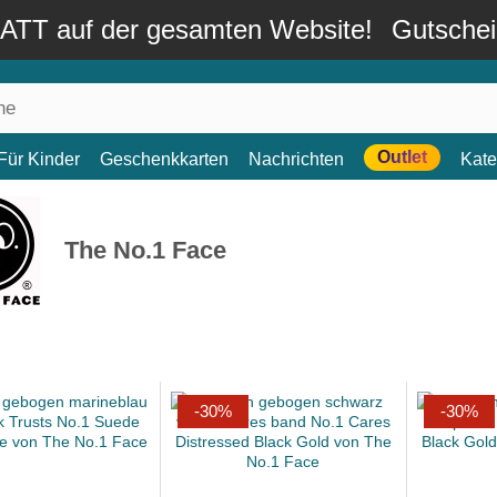
TT auf der gesamten Website!
Gutsche
Outlet
Für Kinder
Geschenkkarten
Nachrichten
Kate
The No.1 Face
-30%
-30%