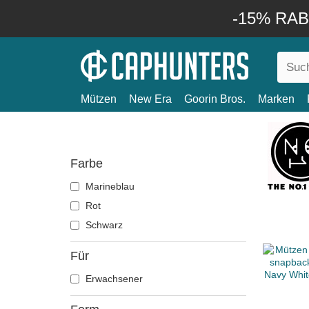
-15% RABA
Mützen
New Era
Goorin Bros.
Marken
Farbe
Marineblau
Rot
Schwarz
Für
Erwachsener