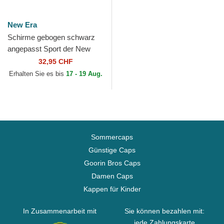
New Era
Schirme gebogen schwarz
angepasst Sport der New
York Yankees MLB von New
32,95 CHF
Era
Erhalten Sie es bis
17 - 19 Aug.
Sommercaps
Günstige Caps
Goorin Bros Caps
Damen Caps
Kappen für Kinder
In Zusammenarbeit mit
Sie können bezahlen mit:
jede Zahlungskarte