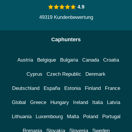
4.9
49319 Kundenbewertung
Caphunters
Austria
Belgique
Bulgaria
Canada
Croatia
Cyprus
Czech Republic
Denmark
Deutschland
España
Estonia
Finland
France
Global
Greece
Hungary
Ireland
Italia
Latvia
Lithuania
Luxembourg
Malta
Poland
Portugal
Romania
Slovakia
Slovenia
Sweden