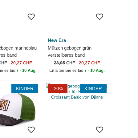
New Era
ebogen marineblau
Mützen gebogen grün
ares band
verstellbares band
Contrast Stitch
9TWENTY Bear der AC
CHF
20,27 CHF
28,95
CHF
20,27 CHF
York Yankees MLB
Milan Serie A von New Era
ie es bis
7 - 10 Aug.
Erhalten Sie es bis
7 - 10 Aug.
KINDER
-30%
KINDER