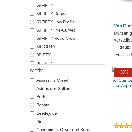
59FIFTY
Krabbe
Polo Ralph Lauren
59FIFTY Dogear
Krähe
Superdry
59FIFTY Low Profile
Krokodil
The No.1 Face
Von Dut
59FIFTY Pre-Curved
Kuh
Von Dutch
Mützen g
59FIFTY Retro Crown
Küken
Wheels And Waves
verstell
59FORTY
von Von 
Labrador retriever
34,95
9FIFTY
Erhalten 
Languste
9FORTY
Libelle
Motiv
9FORTY APEX
Löwe
-30%
9FORTY M-Crown
Löwin
Assassin's Creed
9SEVENTY
Maus
Asterix der Gallier
9TWENTY
Möwe
Barbie
A Frame
Nashorn
Beasts
Casual Classic
Nilpferd
Beetlejuice
E Frame
Ochse
Bier
Open Back
Panther
Champions: Oliver und Benji