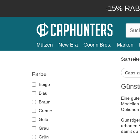
-15% RABA
Mützen
New Era
Goorin Bros.
Marken
Startseite
Caps z
Farbe
Beige
Günst
Blau
Eine gute
Braun
Modellen 
Optionen 
Creme
Gelb
Günstiger
urbanen 
Grau
damit du 
Grün