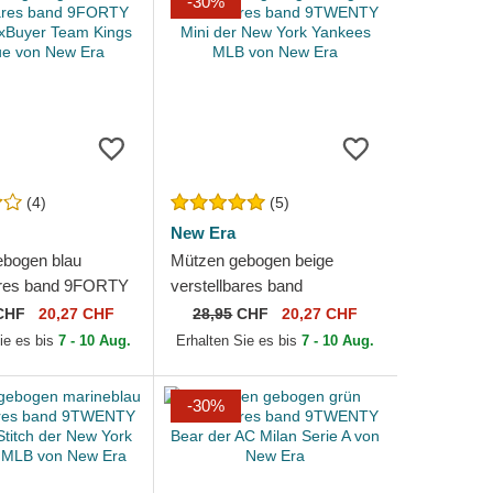
-30%
(4)
(5)
New Era
bogen blau
Mützen gebogen beige
ares band 9FORTY
verstellbares band
xBuyer Team Kings
9TWENTY Mini der New
CHF
20,27 CHF
28,95
CHF
20,27 CHF
on New Era
York Yankees MLB von New
ie es bis
7 - 10 Aug.
Erhalten Sie es bis
7 - 10 Aug.
Era
-30%