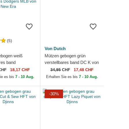
(5)
Von Dutch
ebogen weiß
Mützen gebogen grün
ares band
verstellbares band DC K von
All Star Game
Von Dutch
CHF
18,17 CHF
34,95
CHF
17,48 CHF
sic der Los
ie es bis
7 - 10 Aug.
Erhalten Sie es bis
7 - 10 Aug.
odgers...
-30%