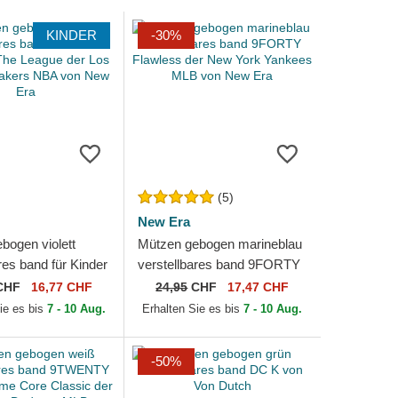
KINDER
-30%
(5)
New Era
bogen violett
Mützen gebogen marineblau
res band für Kinder
verstellbares band 9FORTY
he League der
Flawless der New York
CHF
16,77 CHF
24,95
CHF
17,47 CHF
es Lakers NBA...
Yankees MLB von New Era
ie es bis
7 - 10 Aug.
Erhalten Sie es bis
7 - 10 Aug.
-50%