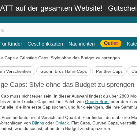
TT auf der gesamten Website!
Gutsche
Outlet
Für Kinder
Geschenkkarten
Nachrichten
Kate
>
Caps
>
Günstige Caps: Style ohne das Budget zu sprengen
um Verschenken
Goorin Bros Hahn-Caps
Panther Caps
Ca
ige Caps: Style ohne das Budget zu sprengen
 Cap muss nicht teuer sein. In dieser Auswahl findest du über 2800 Mo
bis zu den Trucker Caps mit Tier-Patch von
Goorin Bros.
oder den kla
für alle, die ihre erste Cap suchen, und für diejenigen, die ihre Sam
 Preis bedeutet nicht Verzicht auf Qualität. Hier findest du etablierte 
Vorschlägen von
Djinns
oder
Oblack
. Flat Caps, Curved Caps, verstellb
findest, was du suchst, ohne dein Budget zu strapazieren.