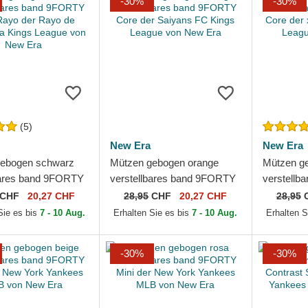
-30%
-30%
(5)
New Era
New Era
gebogen schwarz
Mützen gebogen orange
Mützen ge
bares band 9FORTY
verstellbares band 9FORTY
verstellb
o der Rayo de
Core der Saiyans FC Kings
Core der 
CHF
20,27 CHF
28,95
CHF
20,27 CHF
28,95
a Kings League
League von New Era
League v
Sie es bis
7 - 10 Aug.
Erhalten Sie es bis
7 - 10 Aug.
Erhalten S
-30%
-30%