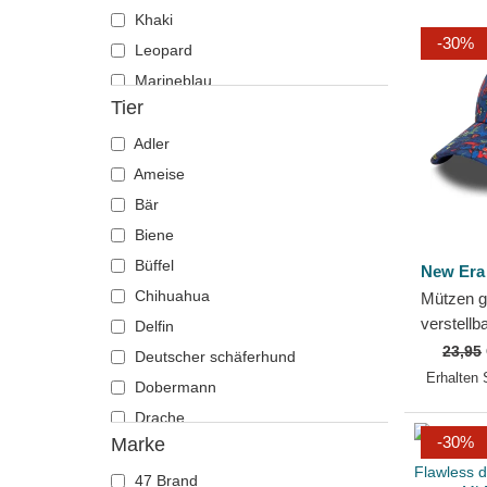
Khaki
-30%
Leopard
Marineblau
Tier
Mehrfarbig
Orange
Adler
Rosa
Ameise
Rot
Bär
Schwarz
Biene
Stein
Büffel
New Era
Tarnung
Chihuahua
Mützen g
verstellb
Violett
Delfin
9FORTY A
23,95
Weiß
Deutscher schäferhund
Superman
Erhalten 
Dobermann
Drache
-30%
Marke
Eichhörnchen
Eidechse
47 Brand