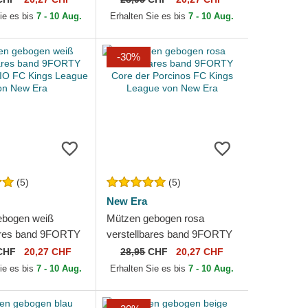
on New Era
League von New Era
ie es bis
7 - 10 Aug.
Erhalten Sie es bis
7 - 10 Aug.
-30%
(5)
(5)
New Era
ebogen weiß
Mützen gebogen rosa
ares band 9FORTY
verstellbares band 9FORTY
PIO FC Kings
Core der Porcinos FC Kings
CHF
20,27 CHF
28,95
CHF
20,27 CHF
on New Era
League von New Era
ie es bis
7 - 10 Aug.
Erhalten Sie es bis
7 - 10 Aug.