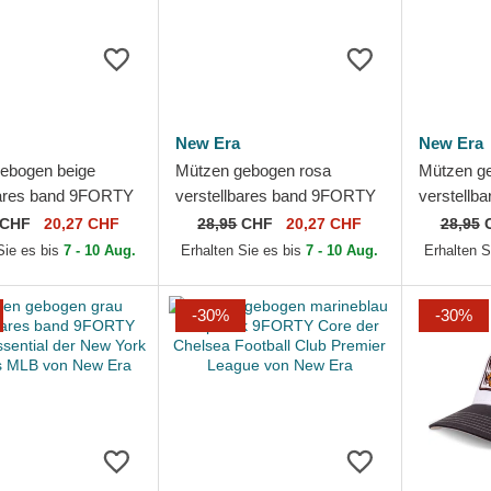
New Era
New Era
ebogen beige
Mützen gebogen rosa
Mützen g
bares band 9FORTY
verstellbares band 9FORTY
verstellb
 New York Yankees
Mini der New York Yankees
9TWENTY 
CHF
20,27 CHF
28,95
CHF
20,27 CHF
28,95
 New Era
MLB von New Era
der New 
Sie es bis
7 - 10 Aug.
Erhalten Sie es bis
7 - 10 Aug.
Erhalten S
von...
-30%
-30%