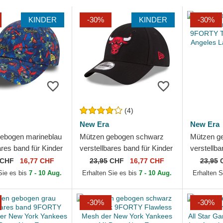
KINDER
-30%
KINDER
-30%
(4)
New Era
New Era
ebogen marineblau
Mützen gebogen schwarz
Mützen ge
ares band für Kinder
verstellbares band für Kinder
verstellba
ll Over Print der
9FORTY The League der
9FORTY T
CHF
16,77 CHF
23,95
CHF
16,77 CHF
23,95
 DC...
Chicago Bulls NBA von...
Los Angel
Sie es bis
7 - 10 Aug.
Erhalten Sie es bis
7 - 10 Aug.
Erhalten S
-30%
-30%