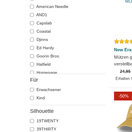
Einhorn
American Needle
Elch
AND1
Ente
Capslab
Eule
Coastal
Flamingo
Djinns
Französische bulldogge
Ed Hardy
New Era
Fuchs
Goorin Bros.
Mützen g
Geier
verstell
Hatfield
Flawless
24,95
Gepard
Homenage
Yankees
Erhalten 
Für
Glühwürmchen
Kangol
Hahn
Kimoa
Erwachsener
-50%
Hai
Mitchell & Ness
Kind
Hirsch
New Era
Silhouette
Hund
Nike
19TWENTY
Katze
Oblack
39THIRTY
Kojote
Pica Pica