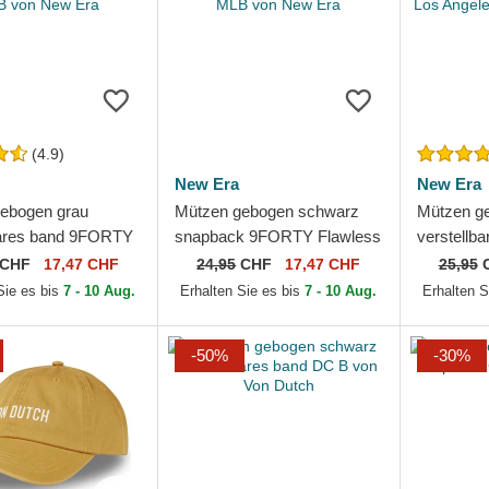
(4.9)
New Era
New Era
ebogen grau
Mützen gebogen schwarz
Mützen g
bares band 9FORTY
snapback 9FORTY Flawless
verstellb
 der New York
Mesh der New York
9TWENTY 
CHF
17,47 CHF
24,95
CHF
17,47 CHF
25,95
 MLB von New Era
Yankees MLB von New Era
Core Clas
Sie es bis
7 - 10 Aug.
Erhalten Sie es bis
7 - 10 Aug.
Erhalten S
Angeles D
-50%
-30%