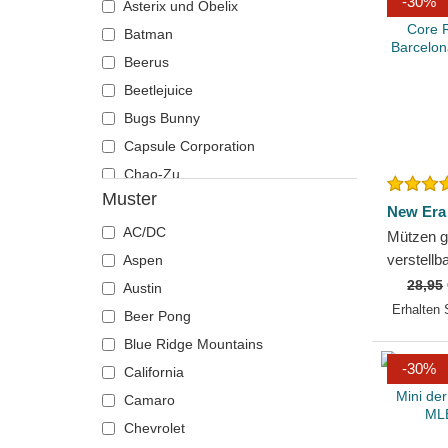
-30%
Asterix und Obelix
Chelsea Football Club
Zurück in die Zukunft
Batman
Chicago Bears
Beerus
Chicago Blackhawks
Beetlejuice
Chicago Bulls
Bugs Bunny
Chicago Cubs
Capsule Corporation
Chicago White Sox
Chao-Zu
Cincinnati Bengals
Muster
Chucky
Cincinnati Reds
New Era
Daenerys Targaryen
AC/DC
Cleveland Browns
Mützen 
Die Heiligtümer des Todes
verstell
Aspen
Cleveland Cavaliers
Core Ray
28,95
DMC DeLorean
Austin
Cleveland Cubs
Barcelon
Erhalten 
Dracarys
Beer Pong
Dallas Cowboys
von...
Duffy Duck
Blue Ridge Mountains
Dallas Mavericks
-30%
Einziger Ring
California
Denver Broncos
Eiserner Thron
Camaro
Denver Nuggets
Esel
Chevrolet
Detroit Pistons