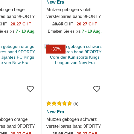
New Era
ebogen beige
Mützen gebogen violett
ares band 9FORTY
verstellbares band 9FORTY
sential der Los
Core der 1K FC Kings
CHF
20,27 CHF
28,95
CHF
20,27 CHF
odgers MLB von...
League von New Era
ie es bis
7 - 10 Aug.
Erhalten Sie es bis
7 - 10 Aug.
-30%
(5)
New Era
ebogen orange
Mützen gebogen schwarz
ares band 9FORTY
verstellbares band 9FORTY
Jijantes FC Kings
Core der Kunisports Kings
CHF
20,27 CHF
28,95
CHF
20,27 CHF