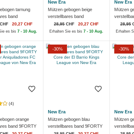
New Era
New Era
ebogen tarnung
Mützen gebogen beige
Mützen g
ares band
verstellbares band
verstellb
 All Star Game
9TWENTY League Essential
League Es
CHF
20,27 CHF
28,95
CHF
20,27 CHF
28,95
ssic der Los
der Los Angeles Dodgers
Angeles D
Sie es bis
7 - 10 Aug.
Erhalten Sie es bis
7 - 10 Aug.
Erhalten S
.
MLB von...
-30%
-30%
(4)
New Era
New Era
ebogen orange
Mützen gebogen blau
Mützen g
bares band 9FORTY
verstellbares band 9FORTY
verstellb
 Aniquiladores FC
Core der El Barrio Kings
Core der 
CHF
20,27 CHF
28,95
CHF
20,27 CHF
28,95