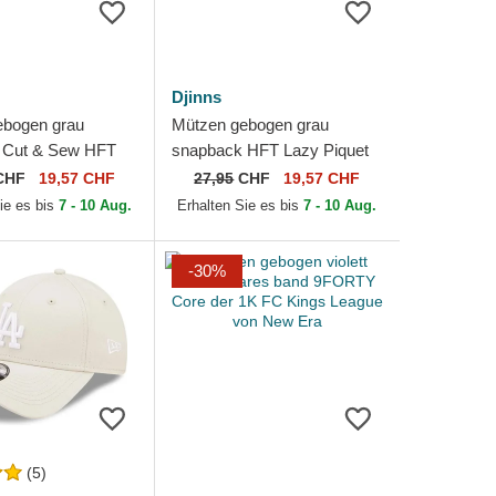
Djinns
ebogen grau
Mützen gebogen grau
 Cut & Sew HFT
snapback HFT Lazy Piquet
s
von Djinns
CHF
19,57 CHF
27,95
CHF
19,57 CHF
ie es bis
7 - 10 Aug.
Erhalten Sie es bis
7 - 10 Aug.
-30%
(5)