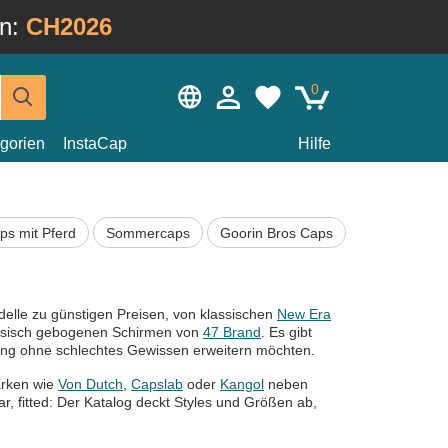
in:
CH2026
0
gorien
InstaCap
Hilfe
ps mit Pferd
Sommercaps
Goorin Bros Caps
delle zu günstigen Preisen, von klassischen
New Era
ssisch gebogenen Schirmen von
47 Brand
. Es gibt
mlung ohne schlechtes Gewissen erweitern möchten.
Marken wie
Von Dutch
,
Capslab
oder
Kangol
neben
ar, fitted: Der Katalog deckt Styles und Größen ab,