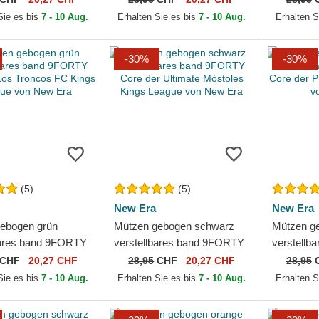
ague von New Era
League von New Era
League v
Sie es bis
7 - 10 Aug.
Erhalten Sie es bis
7 - 10 Aug.
Erhalten S
-30%
-30%
(5)
(5)
New Era
New Era
ebogen grün
Mützen gebogen schwarz
Mützen g
bares band 9FORTY
verstellbares band 9FORTY
verstellb
 Los Troncos FC
Core der Ultimate Móstoles
Core der 
CHF
20,27 CHF
28,95
CHF
20,27 CHF
28,95
ague von New Era
Kings League von New Era
League v
Sie es bis
7 - 10 Aug.
Erhalten Sie es bis
7 - 10 Aug.
Erhalten S