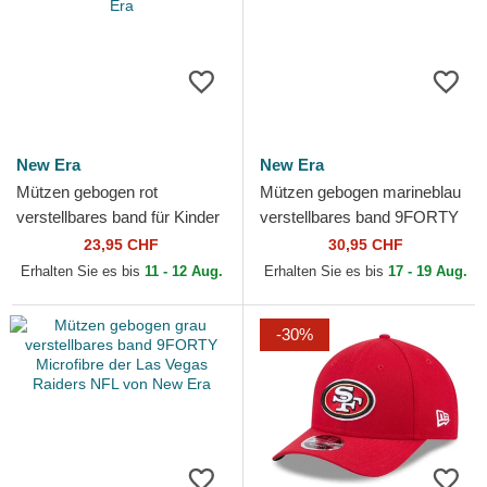
New Era
New Era
Mützen gebogen rot
Mützen gebogen marineblau
verstellbares band für Kinder
verstellbares band 9FORTY
9FORTY The League der
The League der Houston
23,95 CHF
30,95 CHF
San Francisco 49ers NFL...
Texans NFL von New Era
Erhalten Sie es bis
11 - 12 Aug.
Erhalten Sie es bis
17 - 19 Aug.
-30%