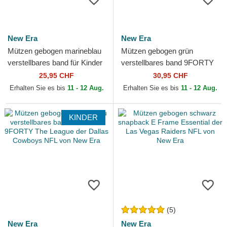
New Era
New Era
Mützen gebogen marineblau
Mützen gebogen grün
verstellbares band für Kinder
verstellbares band 9FORTY
9FORTY The League der
The League der New York
25,95 CHF
30,95 CHF
Seattle Seahawks...
Jets NFL von New Era
Erhalten Sie es bis
11 - 12 Aug.
Erhalten Sie es bis
11 - 12 Aug.
KINDER
(5)
New Era
New Era