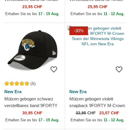
9FORTY The League der
9FORTY The League der
23,95 CHF
25,95 CHF
Tampa Bay Buccaneers
Green Bay Packers NFL
Erhalten Sie es bis
17 - 19 Aug.
Erhalten Sie es bis
11 - 12 Aug.
NFL...
von...
-30%
(5)
New Era
New Era
Mützen gebogen schwarz
Mützen gebogen violett
verstellbares band 9FORTY
snapback 9FORTY M-Crown
The League der Jacksonville
Team der Minnesota Vikings
30,95 CHF
32,95
CHF
23,07 CHF
Jaguars NFL von New Era
NFL von New Era
Erhalten Sie es bis
17 - 19 Aug.
Erhalten Sie es bis
11 - 12 Aug.