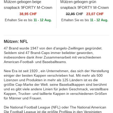
Mützen gebogen beige
Mützen gebogen grün
snapback 9FORTY M-Crown
snapback 9FORTY M-Crown
Training Pack 2026 der Las
Team der New York Jets NFL
38,95 CHF
32,95
CHF
23,07 CHF
Vegas Raiders NFL von
von New Era
Erhalten Sie es bis
11 - 12 Aug.
Erhalten Sie es bis
11 - 12 Aug.
New...
Mützen: NFL
47 Brand wurde 1947 von den d'angelo-Zwillingen gegründet.
Seitdem sind 47 Brand-Caps immer beliebter geworden,
insbesondere dank ihrer Zusammenarbeit mit verschiedenen
American-Football- und Baseballteams.
New Era ist seit 1920 , ein Unternehmen, das sich der Herstellung
einiger der besten Kappen verschrieben hat. Mit mehr als 500
Lizenzen und Produkten in mehr als 125 Ländern ist es die
größte Cap-Marke der Welt. seine Baseballkappen sind berühmt
und es gibt viele andere Linien für jeden Geschmack, verstellbare
Kappen, Trucker- und taillierte Kappen in verschiedenen Größen
für Männer und Frauen.
Die National Football League (NFL) oder The National American
Die Football League ist die größte Profiliga in den Vereinigten