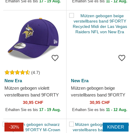
Erhalten Sie es bis
17 - 19 Aug.
Erhalten Sie es bis
11 - 12 Aug.
(4.7)
New Era
New Era
Mützen gebogen violett
Mützen gebogen beige
verstellbares band 9FORTY
verstellbares band 9FORTY
The League der Minnesota
Recycled Midi der Las Vegas
30,95 CHF
30,95 CHF
Vikings NFL von New Era
Raiders NFL von New Era
Erhalten Sie es bis
17 - 19 Aug.
Erhalten Sie es bis
11 - 12 Aug.
-30%
KINDER