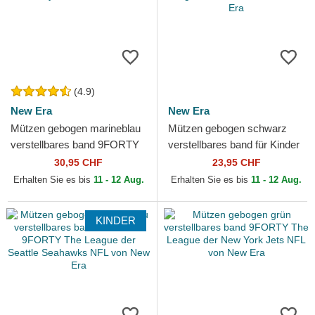
(4.9)
New Era
New Era
Mützen gebogen marineblau
Mützen gebogen schwarz
verstellbares band 9FORTY
verstellbares band für Kinder
The League der Dallas
9FORTY The League der Las
30,95 CHF
23,95 CHF
Cowboys NFL von New Era
Vegas Raiders NFL...
Erhalten Sie es bis
11 - 12 Aug.
Erhalten Sie es bis
11 - 12 Aug.
KINDER