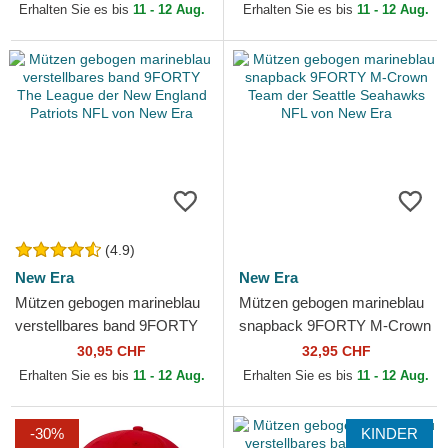
Raiders NFL von New Era
Vegas Raiders NFL von New
Erhalten Sie es bis
11 - 12 Aug.
Erhalten Sie es bis
11 - 12 Aug.
Era
(4.9)
New Era
New Era
Mützen gebogen marineblau
Mützen gebogen marineblau
verstellbares band 9FORTY
snapback 9FORTY M-Crown
The League der New England
Team der Seattle Seahawks
30,95 CHF
32,95 CHF
Patriots NFL von...
NFL von New Era
Erhalten Sie es bis
11 - 12 Aug.
Erhalten Sie es bis
11 - 12 Aug.
-30%
KINDER