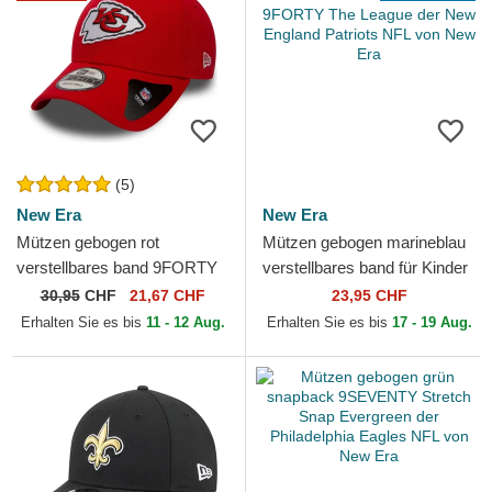
(5)
New Era
New Era
Mützen gebogen rot
Mützen gebogen marineblau
verstellbares band 9FORTY
verstellbares band für Kinder
The League der Kansas City
9FORTY The League der
30,95
CHF
21,67 CHF
23,95 CHF
Chiefs NFL von New Era
New England...
Erhalten Sie es bis
11 - 12 Aug.
Erhalten Sie es bis
17 - 19 Aug.