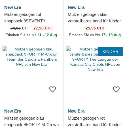
New Era
New Era
Mützen gebogen rot
Mützen gebogen blau
snapback 9SEVENTY
verstellbares band für Kinder
Stretch Snap Evergreen der
9FORTY The League der Los
34,95
CHF
27,96 CHF
25,95 CHF
Kansas City Chiefs NFL von
Angeles Rams NFL von...
Erhalten Sie es bis
11 - 12 Aug.
Erhalten Sie es bis
17 - 19 Aug.
New Era
KINDER
New Era
New Era
Mützen gebogen blau
Mützen gebogen rot
snapback 9FORTY M-Crown
verstellbares band für Kinder