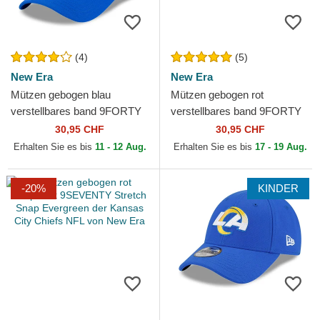
(4)
(5)
New Era
New Era
Mützen gebogen blau
Mützen gebogen rot
verstellbares band 9FORTY
verstellbares band 9FORTY
The League der Los Angeles
der Tampa Bay Buccaneers
30,95 CHF
30,95 CHF
Rams NFL von New Era
NFL von New Era
Erhalten Sie es bis
11 - 12 Aug.
Erhalten Sie es bis
17 - 19 Aug.
-20%
KINDER