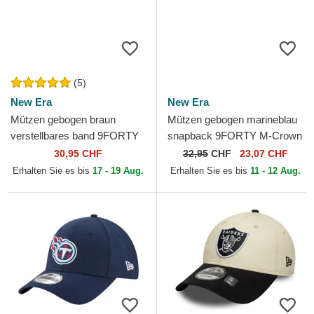
(5)
New Era
New Era
Mützen gebogen braun
Mützen gebogen marineblau
verstellbares band 9FORTY
snapback 9FORTY M-Crown
The League der Cleveland
Team der Houston Texans
30,95 CHF
32,95
CHF
23,07 CHF
Browns NFL von New Era
NFL von New Era
Erhalten Sie es bis
17 - 19 Aug.
Erhalten Sie es bis
11 - 12 Aug.