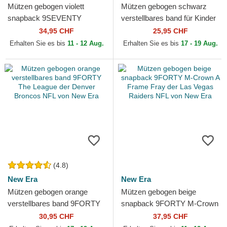
Mützen gebogen violett
Mützen gebogen schwarz
snapback 9SEVENTY
verstellbares band für Kinder
Stretch Snap Evergreen der
9FORTY The League der
34,95 CHF
25,95 CHF
Minnesota Vikings NFL von
Pittsburgh Steelers...
Erhalten Sie es bis
11 - 12 Aug.
Erhalten Sie es bis
17 - 19 Aug.
New...
(4.8)
New Era
New Era
Mützen gebogen orange
Mützen gebogen beige
verstellbares band 9FORTY
snapback 9FORTY M-Crown
The League der Denver
A Frame Fray der Las Vegas
30,95 CHF
37,95 CHF
Broncos NFL von New Era
Raiders NFL von New Era