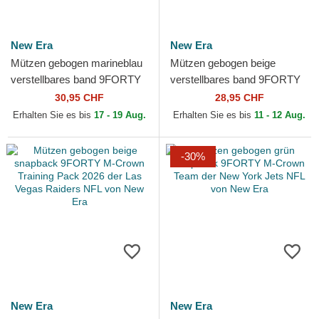
New Era
New Era
Mützen gebogen marineblau
Mützen gebogen beige
verstellbares band 9FORTY
verstellbares band 9FORTY
The League der Tennessee
Colour Block der Las Vegas
30,95 CHF
28,95 CHF
Titans NFL von New Era
Raiders NFL von New Era
Erhalten Sie es bis
17 - 19 Aug.
Erhalten Sie es bis
11 - 12 Aug.
-30%
New Era
New Era