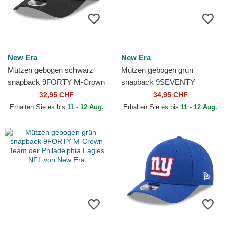
New Era
New Era
Mützen gebogen schwarz
Mützen gebogen grün
snapback 9FORTY M-Crown
snapback 9SEVENTY
Team der New Orleans
Stretch Snap Evergreen der
32,95 CHF
34,95 CHF
Saints NFL von New Era
Philadelphia Eagles NFL von
Erhalten Sie es bis
11 - 12 Aug.
Erhalten Sie es bis
11 - 12 Aug.
New Era