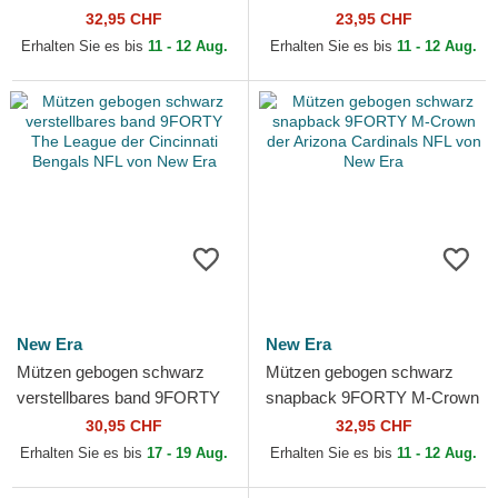
Team der Carolina Panthers
9FORTY The League der
32,95 CHF
23,95 CHF
NFL von New Era
Kansas City Chiefs NFL
Erhalten Sie es bis
11 - 12 Aug.
Erhalten Sie es bis
11 - 12 Aug.
von...
New Era
New Era
Mützen gebogen schwarz
Mützen gebogen schwarz
verstellbares band 9FORTY
snapback 9FORTY M-Crown
The League der Cincinnati
der Arizona Cardinals NFL
30,95 CHF
32,95 CHF
Bengals NFL von New Era
von New Era
Erhalten Sie es bis
17 - 19 Aug.
Erhalten Sie es bis
11 - 12 Aug.