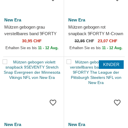
New Era
New Era
Mützen gebogen grau
Mützen gebogen rot
verstellbares band 9FORTY
snapback 9FORTY M-Crown
Microfibre der Las Vegas
Team der San Francisco
30,95 CHF
32,95
CHF
23,07 CHF
Raiders NFL von New Era
49ers NFL von New Era
Erhalten Sie es bis
11 - 12 Aug.
Erhalten Sie es bis
11 - 12 Aug.
KINDER
New Era
New Era