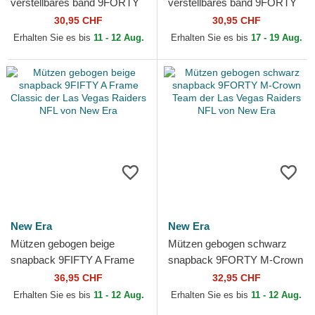
verstellbares band 9FORTY
verstellbares band 9FORTY
The League der Miami
The League der Atlanta
30,95 CHF
30,95 CHF
Dolphins NFL von New Era
Falcons NFL von New Era
Erhalten Sie es bis
11 - 12 Aug.
Erhalten Sie es bis
17 - 19 Aug.
New Era
New Era
Mützen gebogen beige
Mützen gebogen schwarz
snapback 9FIFTY A Frame
snapback 9FORTY M-Crown
Classic der Las Vegas
Team der Las Vegas Raiders
36,95 CHF
32,95 CHF
Raiders NFL von New Era
NFL von New Era
Erhalten Sie es bis
11 - 12 Aug.
Erhalten Sie es bis
11 - 12 Aug.