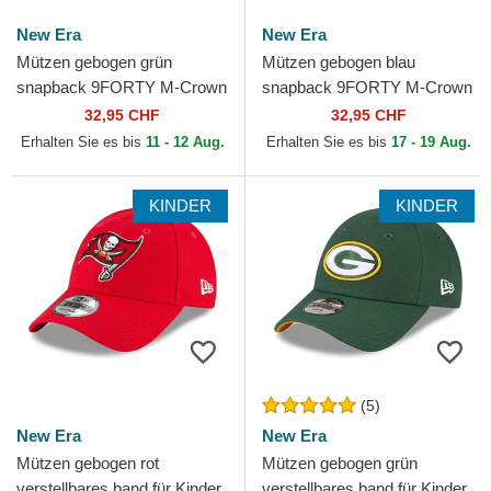
New Era
New Era
Mützen gebogen grün
Mützen gebogen blau
snapback 9FORTY M-Crown
snapback 9FORTY M-Crown
Team der Philadelphia Eagles
Team der New York Giants
32,95 CHF
32,95 CHF
NFL von New Era
NFL von New Era
Erhalten Sie es bis
11 - 12 Aug.
Erhalten Sie es bis
17 - 19 Aug.
KINDER
KINDER
(5)
New Era
New Era
Mützen gebogen rot
Mützen gebogen grün
verstellbares band für Kinder
verstellbares band für Kinder