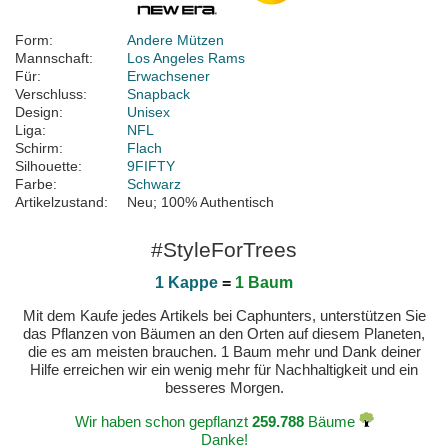
Form:
Andere Mützen
Mannschaft:
Los Angeles Rams
Für:
Erwachsener
Verschluss:
Snapback
Design:
Unisex
Liga:
NFL
Schirm:
Flach
Silhouette:
9FIFTY
Farbe:
Schwarz
Artikelzustand:
Neu; 100% Authentisch
#StyleForTrees
1 Kappe
=
1 Baum
Mit dem Kaufe jedes Artikels bei Caphunters, unterstützen Sie
das Pflanzen von Bäumen an den Orten auf diesem Planeten,
die es am meisten brauchen. 1 Baum mehr und Dank deiner
Hilfe erreichen wir ein wenig mehr für Nachhaltigkeit und ein
besseres Morgen.
Wir haben schon gepflanzt
259.788
Bäume
Danke!