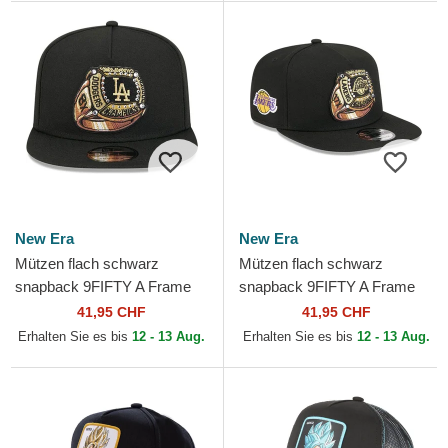
New Era
New Era
Mützen flach schwarz
Mützen flach schwarz
snapback 9FIFTY A Frame
snapback 9FIFTY A Frame
Ring der Los Angeles
Ring der Los Angeles Lakers
41,95 CHF
41,95 CHF
Dodgers MLB von New Era
NBA von New Era
Erhalten Sie es bis
12 - 13 Aug.
Erhalten Sie es bis
12 - 13 Aug.