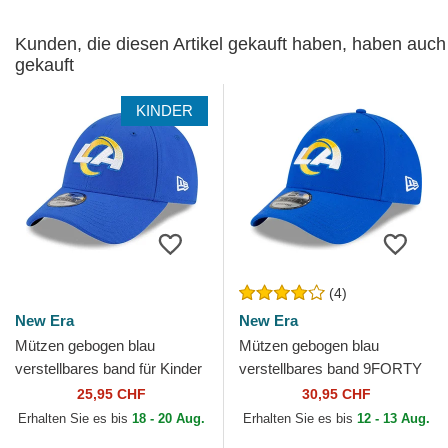
Kunden, die diesen Artikel gekauft haben, haben auch
gekauft
KINDER
(4)
New Era
New Era
Mützen gebogen blau
Mützen gebogen blau
verstellbares band für Kinder
verstellbares band 9FORTY
9FORTY The League der Los
The League der Los Angeles
25,95 CHF
30,95 CHF
Angeles Rams NFL von...
Rams NFL von New Era
Erhalten Sie es bis
18 - 20 Aug.
Erhalten Sie es bis
12 - 13 Aug.