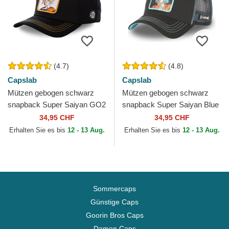
(4.7)
(4.8)
Capslab
Capslab
Mützen gebogen schwarz
Mützen gebogen schwarz
snapback Super Saiyan GO2
snapback Super Saiyan Blue
Son Goku Dragon Ball von
CAS GOK1 Son Goku
34,95 CHF
34,95 CHF
Capslab
Dragon Ball von Capslab
Erhalten Sie es bis
12 - 13 Aug.
Erhalten Sie es bis
12 - 13 Aug.
Sommercaps
Günstige Caps
Goorin Bros Caps
Damen Caps