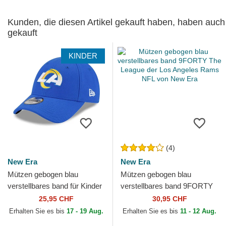
Kunden, die diesen Artikel gekauft haben, haben auch
gekauft
KINDER
(4)
New Era
New Era
Mützen gebogen blau
Mützen gebogen blau
verstellbares band für Kinder
verstellbares band 9FORTY
9FORTY The League der Los
The League der Los Angeles
25,95 CHF
30,95 CHF
Angeles Rams NFL von...
Rams NFL von New Era
Erhalten Sie es bis
17 - 19 Aug.
Erhalten Sie es bis
11 - 12 Aug.