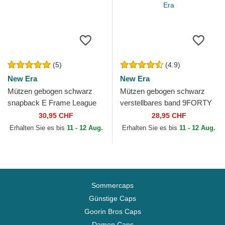
(5)
(4.9)
New Era
New Era
Mützen gebogen schwarz
Mützen gebogen schwarz
snapback E Frame League
verstellbares band 9FORTY
Essential der Los Angeles
League Essential der Los
30,95 CHF
28,95 CHF
Dodgers MLB von New Era
Angeles Dodgers MLB von...
Erhalten Sie es bis
11 - 12 Aug.
Erhalten Sie es bis
11 - 12 Aug.
Sommercaps
Günstige Caps
Goorin Bros Caps
Damen Caps