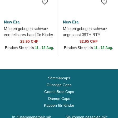
New Era
New Era
Mützen gebogen schwarz
Mützen gebogen schwarz
verstellbares band für Kinder
angepasst 39THIRTY
9FORTY The League der Las
Evergreen Neo der Las
23,95 CHF
32,95 CHF
Vegas Raiders NFL...
Vegas Raiders NFL von New
Erhalten Sie es bis
11 - 12 Aug.
Erhalten Sie es bis
11 - 12 Aug.
Era
Sommercaps
Günstige Caps
Goorin Bros Caps
Damen Caps
Kappen für Kinder
In Zusammenarbeit mit
Sie können bezahlen mit: