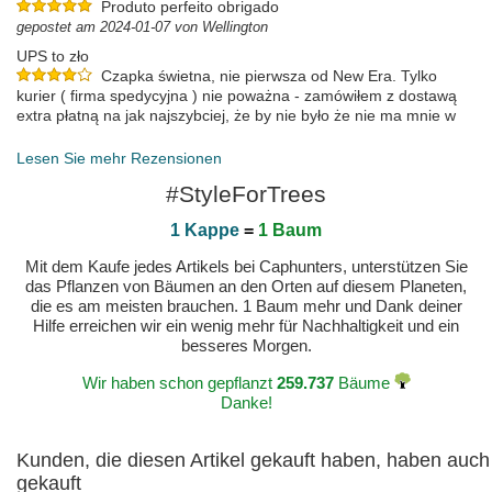
Produto perfeito obrigado
gepostet am 2024-01-07 von Wellington
UPS to zło
Czapka świetna, nie pierwsza od New Era. Tylko
kurier ( firma spedycyjna ) nie poważna - zamówiłem z dostawą
extra płatną na jak najszybciej, że by nie było że nie ma mnie w
domu z adresem dostawy do pracy, Kurier przyjechał pod ( jeśli ) i
stwierdził że nie ma obowiązku zadzwonić że bym zszedł odebrać
Lesen Sie mehr Rezensionen
( telefony podobno mają prywatne tak dowiedziałem się na infolinii
#StyleForTrees
... ) i wklepał dostarczono i z bańki. Czapkę zawiózł do jakiegoś
sklepu gdzie jest punk odbioru UPS ... Zmienić polecam firmę
1 Kappe
=
1 Baum
kurierską albo umowę z obecną to będą same gwiazdki :)
gepostet am 2023-09-26 von Michał
Mit dem Kaufe jedes Artikels bei Caphunters, unterstützen Sie
das Pflanzen von Bäumen an den Orten auf diesem Planeten,
die es am meisten brauchen. 1 Baum mehr und Dank deiner
Hilfe erreichen wir ein wenig mehr für Nachhaltigkeit und ein
besseres Morgen.
Wir haben schon gepflanzt
259.737
Bäume
Danke!
Kunden, die diesen Artikel gekauft haben, haben auch
gekauft