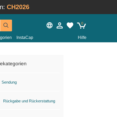
in:
CH2026
0
gorien
InstaCap
Hilfe
fekategorien
Sendung
Rückgabe und Rückerstattung