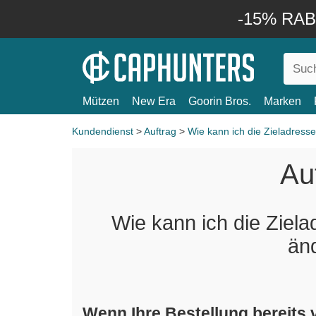
-15% RABA
Mützen
New Era
Goorin Bros.
Marken
Kundendienst
>
Auftrag
>
Wie kann ich die Zieladress
Au
Wie kann ich die Ziela
än
Wenn Ihre Bestellung bereits