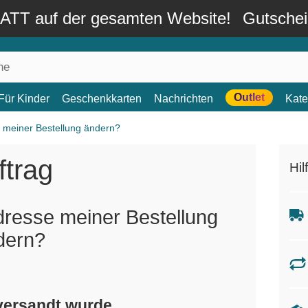
TT auf der gesamten Website!
Gutsche
Outlet
Für Kinder
Geschenkkarten
Nachrichten
Kate
e meiner Bestellung ändern?
ftrag
Hil
dresse meiner Bestellung
dern?
 versandt wurde