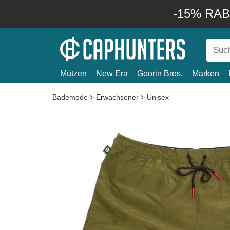
-15% RABA
Mützen
New Era
Goorin Bros.
Marken
Bademode
>
Erwachsener
>
Unisex