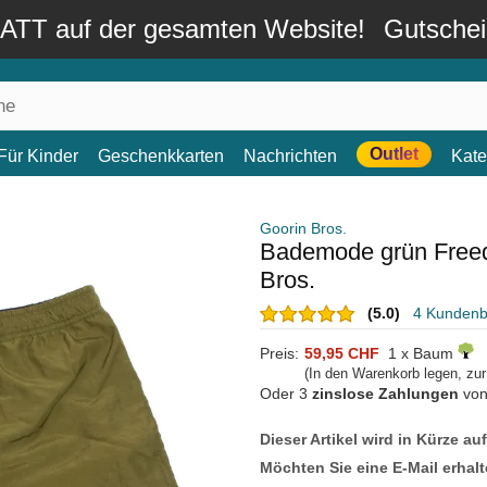
TT auf der gesamten Website!
Gutsche
Outlet
Für Kinder
Geschenkkarten
Nachrichten
Kate
Goorin Bros.
Bademode grün Freed
Bros.
(5.0)
4 Kunden
Preis:
59,95 CHF
1 x Baum
(In den Warenkorb legen, zu
Oder 3
zinslose Zahlungen
vo
Dieser Artikel wird in Kürze au
Möchten Sie eine E-Mail erhalt