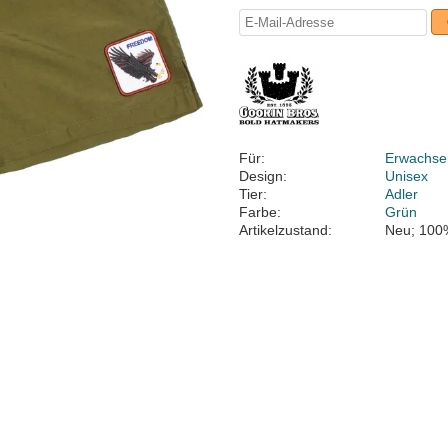
Für:
Erwachse
Design:
Unisex
Tier:
Adler
Farbe:
Grün
Artikelzustand:
Neu; 100