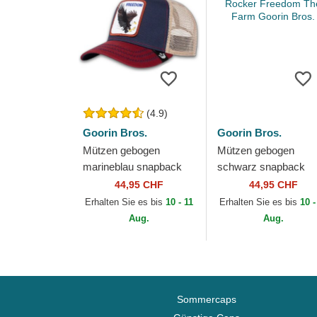
(4.9)
Goorin Bros.
Goorin Bros.
Mützen gebogen
Mützen gebogen
marineblau snapback
schwarz snapback
The Freedom Eagle The
Classic Rocker
44,95 CHF
44,95 CHF
Farm Goorin Bros.
Freedom The Farm
Erhalten Sie es bis
10 - 11
Erhalten Sie es bis
10 -
Goorin Bros.
Aug.
Aug.
Sommercaps