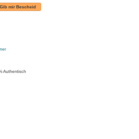
Gib mir Bescheid
ner
% Authentisch