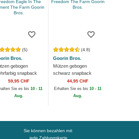
(5)
(4.8)
orin Bros.
Goorin Bros.
tzen gebogen
Mützen gebogen
hrfarbig snapback
schwarz snapback
eedom Eagle In The
Freedom The Farm
59,95 CHF
44,95 CHF
ement The Farm
Goorin Bros.
halten Sie es bis
10 - 11
Erhalten Sie es bis
10 - 11
orin Bros.
Aug.
Aug.
Sie können bezahlen mit:
jede Zahlungskarte