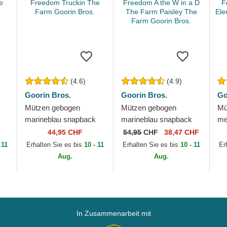
(4.6)
(4.9)
Goorin Bros.
Goorin Bros.
Go
Mützen gebogen
Mützen gebogen
Mü
marineblau snapback
marineblau snapback
me
Freedom Truckin The
Freedom A the W in a D
Fr
44,95 CHF
54,95
CHF
38,47 CHF
Farm Goorin Bros.
The Farm Paisley The
El
 11
Erhalten Sie es bis
10 - 11
Erhalten Sie es bis
10 - 11
Er
Farm Goorin Bros.
Go
Aug.
Aug.
In Zusammenarbeit mit