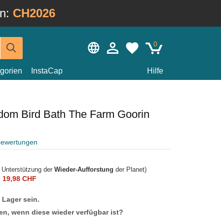
in:
CH2026
0
gorien
InstaCap
Hilfe
om Bird Bath The Farm Goorin
bewertungen
r Unterstützung der
Wieder-Aufforstung
der Planet)
n
19,98 CHF
f Lager sein.
en, wenn diese wieder verfügbar ist?