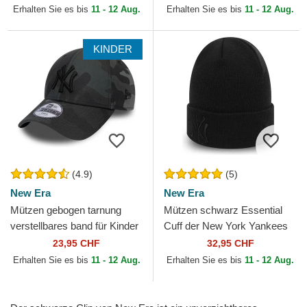
Pirates MLB von New Era
von New Era
Erhalten Sie es bis
11 - 12 Aug.
Erhalten Sie es bis
11 - 12 Aug.
KINDER
(4.9)
(5)
New Era
New Era
Mützen gebogen tarnung
Mützen schwarz Essential
verstellbares band für Kinder
Cuff der New York Yankees
9FORTY League Essential
MLB von New Era
23,95 CHF
32,95 CHF
der New York Yankees...
Erhalten Sie es bis
11 - 12 Aug.
Erhalten Sie es bis
11 - 12 Aug.