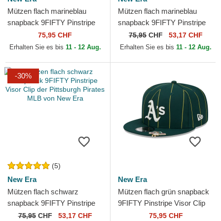
Mützen flach marineblau
Mützen flach marineblau
snapback 9FIFTY Pinstripe
snapback 9FIFTY Pinstripe
Visor Clip der Detroit Tigers
Visor Clip der Boston Red
75,95 CHF
75,95
CHF
53,17 CHF
MLB von New Era
Sox MLB von New Era
Erhalten Sie es bis
11 - 12 Aug.
Erhalten Sie es bis
11 - 12 Aug.
-30%
(5)
New Era
New Era
Mützen flach schwarz
Mützen flach grün snapback
snapback 9FIFTY Pinstripe
9FIFTY Pinstripe Visor Clip
Visor Clip der Pittsburgh
der Oakland Athletics MLB
75,95
CHF
53,17 CHF
75,95 CHF