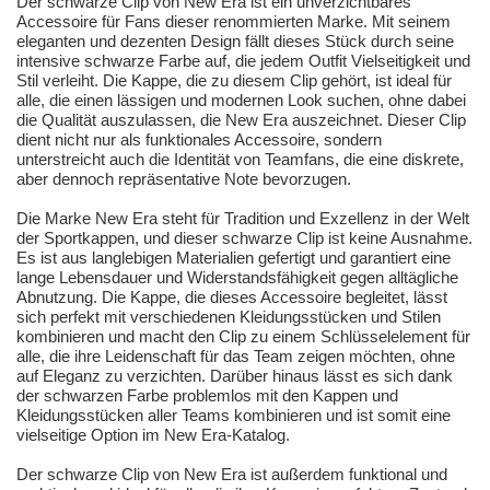
Der schwarze Clip von New Era ist ein unverzichtbares
Accessoire für Fans dieser renommierten Marke. Mit seinem
eleganten und dezenten Design fällt dieses Stück durch seine
intensive schwarze Farbe auf, die jedem Outfit Vielseitigkeit und
Stil verleiht. Die Kappe, die zu diesem Clip gehört, ist ideal für
alle, die einen lässigen und modernen Look suchen, ohne dabei
die Qualität auszulassen, die New Era auszeichnet. Dieser Clip
dient nicht nur als funktionales Accessoire, sondern
unterstreicht auch die Identität von Teamfans, die eine diskrete,
aber dennoch repräsentative Note bevorzugen.
Die Marke New Era steht für Tradition und Exzellenz in der Welt
der Sportkappen, und dieser schwarze Clip ist keine Ausnahme.
Es ist aus langlebigen Materialien gefertigt und garantiert eine
lange Lebensdauer und Widerstandsfähigkeit gegen alltägliche
Abnutzung. Die Kappe, die dieses Accessoire begleitet, lässt
sich perfekt mit verschiedenen Kleidungsstücken und Stilen
kombinieren und macht den Clip zu einem Schlüsselelement für
alle, die ihre Leidenschaft für das Team zeigen möchten, ohne
auf Eleganz zu verzichten. Darüber hinaus lässt es sich dank
der schwarzen Farbe problemlos mit den Kappen und
Kleidungsstücken aller Teams kombinieren und ist somit eine
vielseitige Option im New Era-Katalog.
Der schwarze Clip von New Era ist außerdem funktional und