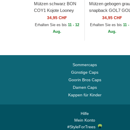
Mützen schwarz BON
Mützen gebogen gra
COY1 Kojote Looney
snapback GOL7 GO
Tunes von Capslab
Grendizer Robot
34,95 CHF
34,95 CHF
Grendizer von Capsl
Erhalten Sie es bis
11 - 12
Erhalten Sie es bis
11 -
Aug.
Aug.
Sommercaps
Günstige Caps
Goorin Bros Caps
Damen Caps
Kappen für Kinder
Hilfe
Mein Konto
#StyleForTrees