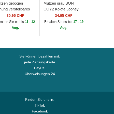
tzen gebogen
Mützen grau BON
rnung verstellbares
COY2 Kojote Looney
nd 9FORTY League
Tunes von Capslab
30,95 CHF
34,95 CHF
sential der New York
halten Sie es bis
11 - 12
Erhalten Sie es bis
17 - 19
nkees MLB von...
Aug.
Aug.
Sie können bezahlen mit:
jede Zahlungskarte
PayPal
Überweisungen 24
Finden Sie uns in:
TikTok
Facebook