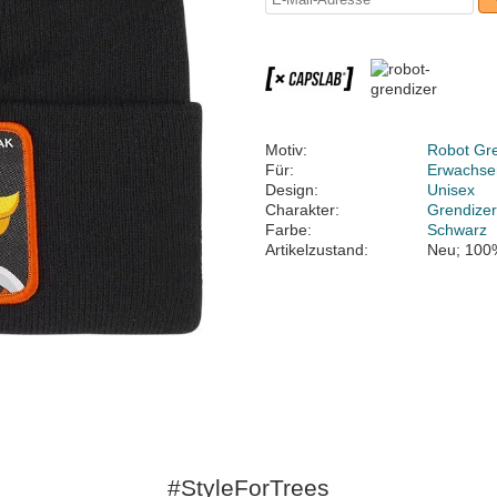
Motiv:
Robot Gr
Für:
Erwachse
Design:
Unisex
Charakter:
Grendize
Farbe:
Schwarz
Artikelzustand:
Neu; 100
#StyleForTrees