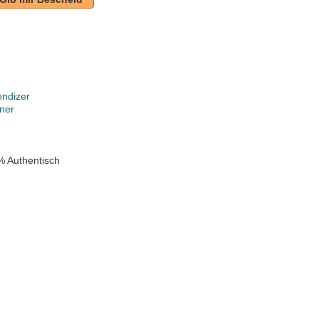
endizer
ner
r
% Authentisch