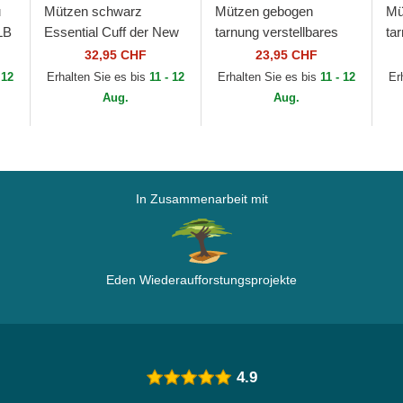
u
Mützen schwarz
Mützen gebogen
Mü
LB
Essential Cuff der New
tarnung verstellbares
ta
York Yankees MLB von
band für Kinder
ba
32,95 CHF
23,95 CHF
ab
New Era
9FORTY League
Es
 12
Erhalten Sie es bis
11 - 12
Erhalten Sie es bis
11 - 12
Er
Essential der New York
Ya
Aug.
Aug.
Yankees...
In Zusammenarbeit mit
Eden Wiederaufforstungsprojekte
4.9