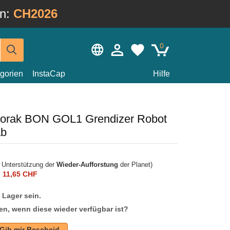
in:
CH2026
0
gorien
InstaCap
Hilfe
dorak BON GOL1 Grendizer Robot
ab
r Unterstützung der
Wieder-Aufforstung
der Planet)
n
11,65 CHF
f Lager sein.
en, wenn diese wieder verfügbar ist?
Gib mir Bescheid