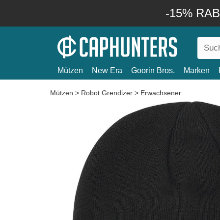
-15% RABA
Mützen
New Era
Goorin Bros.
Marken
Mützen
>
Robot Grendizer
>
Erwachsener