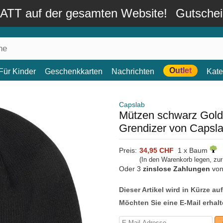
TT auf der gesamten Website!
Gutsche
Outlet
Für Kinder
Geschenkkarten
Nachrichten
Kate
Capslab
Mützen schwarz Gol
Grendizer von Capsl
Preis:
34,95 CHF
1 x Baum
(In den Warenkorb legen, zu
Oder 3
zinslose Zahlungen
vo
Dieser Artikel wird in Kürze au
Möchten Sie eine E-Mail erhalt