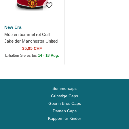
New Era
Mützen bommel rot Cuff
Jake der Manchester United
Football Club Premier League
35,95 CHF
von New Era
Erhalten Sie es bis
14 - 18 Aug.
Sommercaps
Günstige Caps
Goorin Bros Caps
Damen Caps
Kappen für Kinder