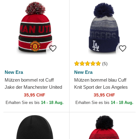
(5)
New Era
New Era
Mützen bommel rot Cuff
Mützen bommel blau Cuff
Jake der Manchester United
Knit Sport der Los Angeles
Football Club Premier League
Dodgers MLB von New Era
35,95 CHF
35,95 CHF
von New Era
Erhalten Sie es bis
14 - 18 Aug.
Erhalten Sie es bis
14 - 18 Aug.