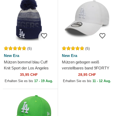
(5)
(5)
New Era
New Era
Mützen bommel blau Cuff
Mützen gebogen weiß
Knit Sport der Los Angeles
verstellbares band 9FORTY
Dodgers MLB von New Era
League Essential der Los
35,95 CHF
28,95 CHF
Angeles Dodgers MLB von...
Erhalten Sie es bis
17 - 19 Aug.
Erhalten Sie es bis
11 - 12 Aug.