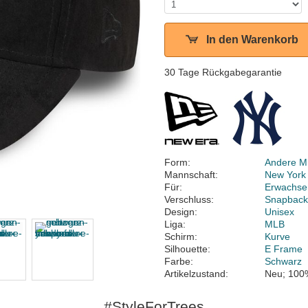
In den Warenkorb
30 Tage Rückgabegarantie
Form:
Andere M
Mannschaft:
New York
Für:
Erwachse
Verschluss:
Snapbac
Design:
Unisex
Liga:
MLB
Schirm:
Kurve
Silhouette:
E Frame
Farbe:
Schwarz
Artikelzustand:
Neu; 100
#StyleForTrees