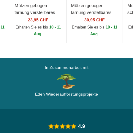
Mützen gebogen
Mützen gebogen
Mü
tarnung verstellbares
tarnung verstellbares
sc
ial
band für Kinder
band 9FORTY League
ba
23,95 CHF
30,95 CHF
es
9FORTY League
Essential der New York
Er
 11
Erhalten Sie es bis
10 - 11
Erhalten Sie es bis
10 - 11
Er
Essential der New York
Yankees MLB von...
Ya
Aug.
Aug.
Yankees...
Er
In Zusammenarbeit mit
Eden Wiederaufforstungsprojekte
4.9