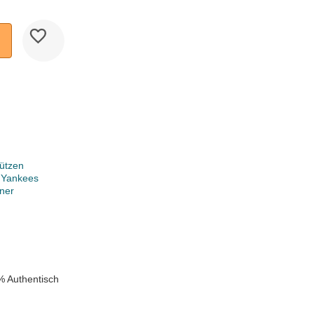
ützen
 Yankees
ner
k
% Authentisch