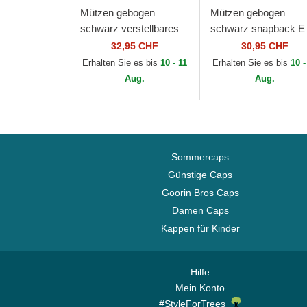
Mützen gebogen
Mützen gebogen
schwarz verstellbares
schwarz snapback E
band 9FORTY Faux
Frame League Essent
32,95 CHF
30,95 CHF
Pony Infill der New York
der New York Yanke
Erhalten Sie es bis
10 - 11
Erhalten Sie es bis
10 -
Yankees MLB von...
MLB von New Era
Aug.
Aug.
Sommercaps
Günstige Caps
Goorin Bros Caps
Damen Caps
Kappen für Kinder
Hilfe
Mein Konto
#StyleForTrees