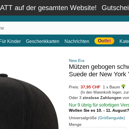
TT auf der gesamten Website!
Gutsche
Outlet
Für Kinder
Geschenkkarten
Nachrichten
Kate
New Era
Mützen gebogen sch
Suede der New York
Preis:
37,95 CHF
1 x Baum
(In den Warenkorb legen, zu
Oder 3
zinslose Zahlungen
vo
Nur 9 übrig für sofortigen Ve
Wollen Sie es 10. - 11. August
Universalgröße
(Größenguide)
Menge