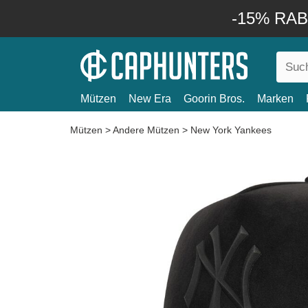
-15% RABA
Mützen
New Era
Goorin Bros.
Marken
Mützen
>
Andere Mützen
>
New York Yankees