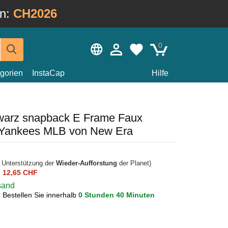
in:
CH2026
0
gorien
InstaCap
Hilfe
warz snapback E Frame Faux
 Yankees MLB von New Era
r Unterstützung der
Wieder-Aufforstung
der Planet)
n
12,65 CHF
rsand
?
Bestellen Sie innerhalb
0 Stunden 40 Minuten