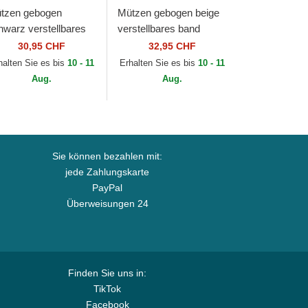
tzen gebogen
Mützen gebogen beige
hwarz verstellbares
verstellbares band
nd 9FORTY Diamond
9FORTY Faux Pony
30,95 CHF
32,95 CHF
a der New York
Infill der Los Angeles
halten Sie es bis
10 - 11
Erhalten Sie es bis
10 - 11
nkees MLB von New
Dodgers MLB von...
Aug.
Aug.
a
Sie können bezahlen mit:
jede Zahlungskarte
PayPal
Überweisungen 24
Finden Sie uns in:
TikTok
Facebook