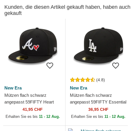
Kunden, die diesen Artikel gekauft haben, haben auch
gekauft
(4.8)
New Era
New Era
Mützen flach schwarz
Mützen flach schwarz
angepasst 59FIFTY Heart
angepasst 59FIFTY Essential
Icon der Atlanta Braves MLB
der Los Angeles Dodgers
41,95 CHF
36,95 CHF
von New Era
MLB von New Era
Erhalten Sie es bis
11 - 12 Aug.
Erhalten Sie es bis
11 - 12 Aug.