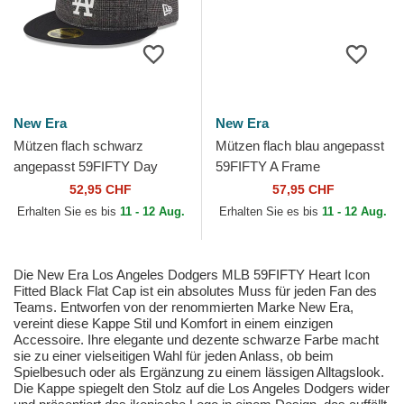
New Era
New Era
Mützen flach schwarz
Mützen flach blau angepasst
angepasst 59FIFTY Day
59FIFTY A Frame
Retro Crown der Los Angeles
Championship Side Flag der
52,95 CHF
57,95 CHF
Dodgers MLB von New Era
Los Angeles Dodgers MLB...
Erhalten Sie es bis
11 - 12 Aug.
Erhalten Sie es bis
11 - 12 Aug.
Die New Era Los Angeles Dodgers MLB 59FIFTY Heart Icon
Fitted Black Flat Cap ist ein absolutes Muss für jeden Fan des
Teams. Entworfen von der renommierten Marke New Era,
vereint diese Kappe Stil und Komfort in einem einzigen
Accessoire. Ihre elegante und dezente schwarze Farbe macht
sie zu einer vielseitigen Wahl für jeden Anlass, ob beim
Spielbesuch oder als Ergänzung zu einem lässigen Alltagslook.
Die Kappe spiegelt den Stolz auf die Los Angeles Dodgers wider