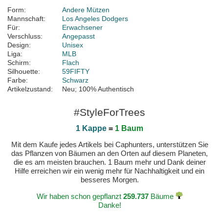
Form:
Andere Mützen
Mannschaft:
Los Angeles Dodgers
Für:
Erwachsener
Verschluss:
Angepasst
Design:
Unisex
Liga:
MLB
Schirm:
Flach
Silhouette:
59FIFTY
Farbe:
Schwarz
Artikelzustand:
Neu; 100% Authentisch
#StyleForTrees
1 Kappe
=
1 Baum
Mit dem Kaufe jedes Artikels bei Caphunters, unterstützen Sie
das Pflanzen von Bäumen an den Orten auf diesem Planeten,
die es am meisten brauchen. 1 Baum mehr und Dank deiner
Hilfe erreichen wir ein wenig mehr für Nachhaltigkeit und ein
besseres Morgen.
Wir haben schon gepflanzt
259.737
Bäume
Danke!