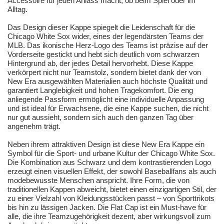
Accessoire für jeden Anlass macht, ob beim Spiel oder im
Alltag.
Das Design dieser Kappe spiegelt die Leidenschaft für die
Chicago White Sox wider, eines der legendärsten Teams der
MLB. Das ikonische Herz-Logo des Teams ist präzise auf der
Vorderseite gestickt und hebt sich deutlich vom schwarzen
Hintergrund ab, der jedes Detail hervorhebt. Diese Kappe
verkörpert nicht nur Teamstolz, sondern bietet dank der von
New Era ausgewählten Materialien auch höchste Qualität und
garantiert Langlebigkeit und hohen Tragekomfort. Die eng
anliegende Passform ermöglicht eine individuelle Anpassung
und ist ideal für Erwachsene, die eine Kappe suchen, die nicht
nur gut aussieht, sondern sich auch den ganzen Tag über
angenehm trägt.
Neben ihrem attraktiven Design ist diese New Era Kappe ein
Symbol für die Sport- und urbane Kultur der Chicago White Sox.
Die Kombination aus Schwarz und dem kontrastierenden Logo
erzeugt einen visuellen Effekt, der sowohl Baseballfans als auch
modebewusste Menschen anspricht. Ihre Form, die von
traditionellen Kappen abweicht, bietet einen einzigartigen Stil, der
zu einer Vielzahl von Kleidungsstücken passt – von Sporttrikots
bis hin zu lässigen Jacken. Die Flat Cap ist ein Must-have für
alle, die ihre Teamzugehörigkeit dezent, aber wirkungsvoll zum