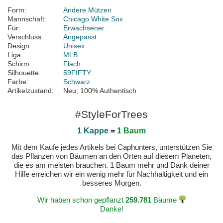
Form:
Andere Mützen
Mannschaft:
Chicago White Sox
Für:
Erwachsener
Verschluss:
Angepasst
Design:
Unisex
Liga:
MLB
Schirm:
Flach
Silhouette:
59FIFTY
Farbe:
Schwarz
Artikelzustand:
Neu; 100% Authentisch
#StyleForTrees
1 Kappe
=
1 Baum
Mit dem Kaufe jedes Artikels bei Caphunters, unterstützen Sie
das Pflanzen von Bäumen an den Orten auf diesem Planeten,
die es am meisten brauchen. 1 Baum mehr und Dank deiner
Hilfe erreichen wir ein wenig mehr für Nachhaltigkeit und ein
besseres Morgen.
Wir haben schon gepflanzt
259.781
Bäume
Danke!