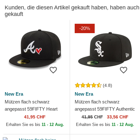
Kunden, die diesen Artikel gekauft haben, haben auch
gekauft
-20%
(4.8)
New Era
New Era
Mützen flach schwarz
Mützen flach schwarz
angepasst 59FIFTY Heart
angepasst 59FIFTY Authentic
Icon der Atlanta Braves MLB
On Field Game der Chicago
41,95 CHF
41,95
CHF
33,56 CHF
von New Era
White Sox MLB von New Era
Erhalten Sie es bis
11 - 12 Aug.
Erhalten Sie es bis
11 - 12 Aug.