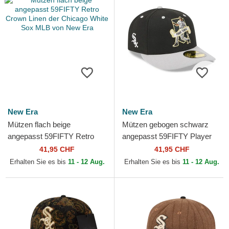
New Era
New Era
Mützen flach beige
Mützen gebogen schwarz
angepasst 59FIFTY Retro
angepasst 59FIFTY Player
Crown Linen der Chicago
Frank Thomas der Chicago
41,95 CHF
41,95 CHF
White Sox MLB von New Era
White Sox MLB von New Era
Erhalten Sie es bis
11 - 12 Aug.
Erhalten Sie es bis
11 - 12 Aug.