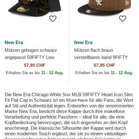
New Era
New Era
Mützen gebogen schwarz
Mützen flach braun
angepasst 59FIFTY Low
verstellbares band 9FIFTY
Profile Floral Cord Three
Retro Crown Wool Pinstripe
57,95 CHF
57,95 CHF
Looms Printed Corduroy
der Chicago White Sox
Erhalten Sie es bis
11 - 12 Aug.
Erhalten Sie es bis
11 - 12 Aug.
der...
MLB...
Die New Era Chicago White Sox MLB 59FIFTY Heart Icon Slim
Fit Flat Cap in Schwarz ist ein Must-have für alle Fans, die Wert
auf Stil und Authentizität legen. Entworfen von der renommierten
Marke New Era, besticht diese Kappe durch ihre makellose
Verarbeitung und perfekte Passform – ideal für alle, die eine
Kopfbedeckung bevorzugen, die sich angenehm an den Kopf
anschmiegt. Die klassische Silhouette der Kappe wird durch
einen modernen Touch ergänzt, der sie zu einem vielseitigen