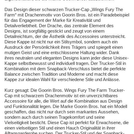
Das Design dieser schwarzen Trucker-Cap „Wings Fury The
Farm“ mit Drachenmotiv von Goorin Bros. ist ein Paradebeispiel
für das Engagement der Marke für Kreativität und
Detailverliebtheit. Der Drache, das zentrale Element des
Designs, ist sorgfältig gestickt und zeugt von einem
Detailreichtum, der die Ästhetik des Accessoires unterstreicht.
Diese Kappe ist nicht nur ein Stilsymbol, sondern auch ein
Ausdruck der Persönlichkeit ihres Trägers und spiegelt einen
mutigen Geist und eine entschlossene Haltung wider. Dank
ihres neutralen und eleganten Designs kann jeder diese Unisex-
Kappe selbstbewusst und individuell tragen. Der Trucker-Stil in
Kombination mit dem Snapback-Verschluss bietet die perfekte
Balance zwischen Tradition und Moderne und macht diese
Kappe zur idealen Wahl für verschiedene Stile und Anlässe.
Kurz gesagt: Die Goorin Bros. Wings Fury The Farm Trucker-
Cap mit schwarzem Drachenmotiv ist ein unverzichtbares
Accessoire für alle, die Wert auf die Kombination aus Design
und Funktionalität legen. Die Marke Goorin Bros. hat ein Modell
geschaffen, das nicht nur durch sein markantes Aussehen,
sondern auch durch seinen Tragekomfort und seine
Vielseitigkeit besticht. Diese Cap ist perfekt für Erwachsene, die
einen vielseitigen Stil und einen Hauch Originalität in ihrer
Alltagsgarderobe suchen. Der Trucker-Stil und der Snapback-