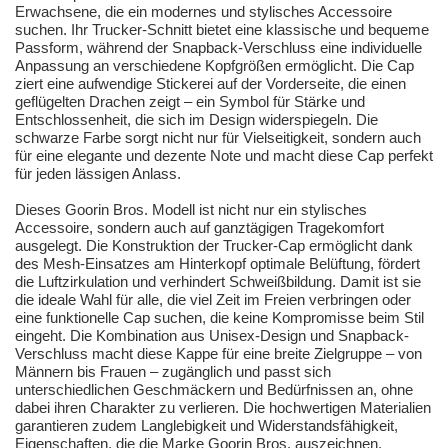
Erwachsene, die ein modernes und stylisches Accessoire
suchen. Ihr Trucker-Schnitt bietet eine klassische und bequeme
Passform, während der Snapback-Verschluss eine individuelle
Anpassung an verschiedene Kopfgrößen ermöglicht. Die Cap
ziert eine aufwendige Stickerei auf der Vorderseite, die einen
geflügelten Drachen zeigt – ein Symbol für Stärke und
Entschlossenheit, die sich im Design widerspiegeln. Die
schwarze Farbe sorgt nicht nur für Vielseitigkeit, sondern auch
für eine elegante und dezente Note und macht diese Cap perfekt
für jeden lässigen Anlass.
Dieses Goorin Bros. Modell ist nicht nur ein stylisches
Accessoire, sondern auch auf ganztägigen Tragekomfort
ausgelegt. Die Konstruktion der Trucker-Cap ermöglicht dank
des Mesh-Einsatzes am Hinterkopf optimale Belüftung, fördert
die Luftzirkulation und verhindert Schweißbildung. Damit ist sie
die ideale Wahl für alle, die viel Zeit im Freien verbringen oder
eine funktionelle Cap suchen, die keine Kompromisse beim Stil
eingeht. Die Kombination aus Unisex-Design und Snapback-
Verschluss macht diese Kappe für eine breite Zielgruppe – von
Männern bis Frauen – zugänglich und passt sich
unterschiedlichen Geschmäckern und Bedürfnissen an, ohne
dabei ihren Charakter zu verlieren. Die hochwertigen Materialien
garantieren zudem Langlebigkeit und Widerstandsfähigkeit,
Eigenschaften, die die Marke Goorin Bros. auszeichnen.