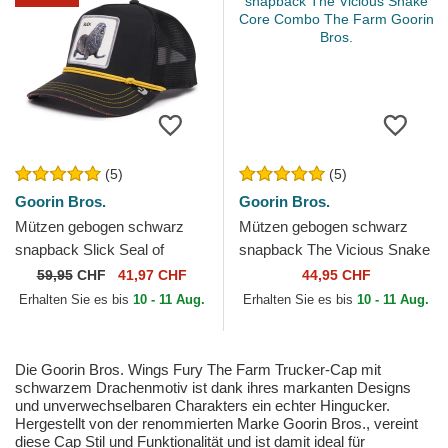
(5)
(5)
Goorin Bros.
Goorin Bros.
Mützen gebogen schwarz
Mützen gebogen schwarz
snapback Slick Seal of
snapback The Vicious Snake
Approval Nautical Nonsense
Core Combo The Farm
59,95
CHF
41,97 CHF
44,95 CHF
The Farm Goorin Bros.
Goorin Bros.
Erhalten Sie es bis
10 - 11 Aug.
Erhalten Sie es bis
10 - 11 Aug.
Die Goorin Bros. Wings Fury The Farm Trucker-Cap mit
schwarzem Drachenmotiv ist dank ihres markanten Designs
und unverwechselbaren Charakters ein echter Hingucker.
Hergestellt von der renommierten Marke Goorin Bros., vereint
diese Cap Stil und Funktionalität und ist damit ideal für