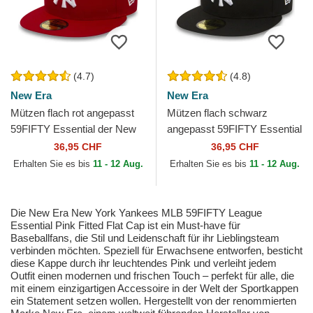
(4.7)
(4.8)
New Era
New Era
Mützen flach rot angepasst
Mützen flach schwarz
59FIFTY Essential der New
angepasst 59FIFTY Essential
York Yankees MLB von New
der New York Yankees MLB
36,95 CHF
36,95 CHF
Era
von New Era
Erhalten Sie es bis
11 - 12 Aug.
Erhalten Sie es bis
11 - 12 Aug.
Die New Era New York Yankees MLB 59FIFTY League
Essential Pink Fitted Flat Cap ist ein Must-have für
Baseballfans, die Stil und Leidenschaft für ihr Lieblingsteam
verbinden möchten. Speziell für Erwachsene entworfen, besticht
diese Kappe durch ihr leuchtendes Pink und verleiht jedem
Outfit einen modernen und frischen Touch – perfekt für alle, die
mit einem einzigartigen Accessoire in der Welt der Sportkappen
ein Statement setzen wollen. Hergestellt von der renommierten