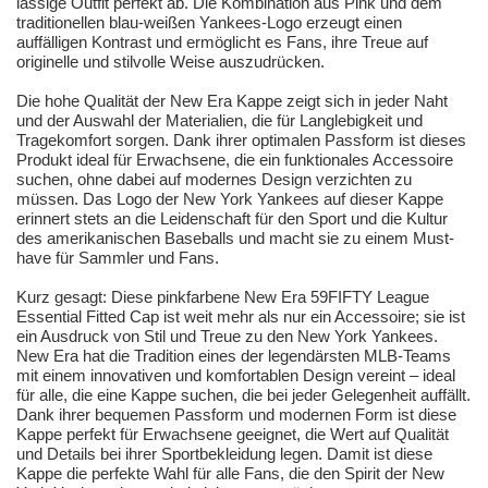
lässige Outfit perfekt ab. Die Kombination aus Pink und dem
traditionellen blau-weißen Yankees-Logo erzeugt einen
auffälligen Kontrast und ermöglicht es Fans, ihre Treue auf
originelle und stilvolle Weise auszudrücken.
Die hohe Qualität der New Era Kappe zeigt sich in jeder Naht
und der Auswahl der Materialien, die für Langlebigkeit und
Tragekomfort sorgen. Dank ihrer optimalen Passform ist dieses
Produkt ideal für Erwachsene, die ein funktionales Accessoire
suchen, ohne dabei auf modernes Design verzichten zu
müssen. Das Logo der New York Yankees auf dieser Kappe
erinnert stets an die Leidenschaft für den Sport und die Kultur
des amerikanischen Baseballs und macht sie zu einem Must-
have für Sammler und Fans.
Kurz gesagt: Diese pinkfarbene New Era 59FIFTY League
Essential Fitted Cap ist weit mehr als nur ein Accessoire; sie ist
ein Ausdruck von Stil und Treue zu den New York Yankees.
New Era hat die Tradition eines der legendärsten MLB-Teams
mit einem innovativen und komfortablen Design vereint – ideal
für alle, die eine Kappe suchen, die bei jeder Gelegenheit auffällt.
Dank ihrer bequemen Passform und modernen Form ist diese
Kappe perfekt für Erwachsene geeignet, die Wert auf Qualität
und Details bei ihrer Sportbekleidung legen. Damit ist diese
Kappe die perfekte Wahl für alle Fans, die den Spirit der New