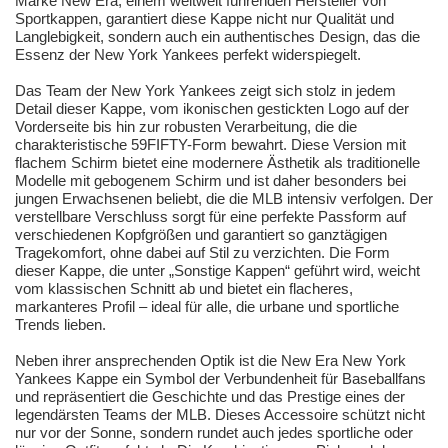
Marke New Era, einem weltweit führenden Hersteller von
Sportkappen, garantiert diese Kappe nicht nur Qualität und
Langlebigkeit, sondern auch ein authentisches Design, das die
Essenz der New York Yankees perfekt widerspiegelt.
Das Team der New York Yankees zeigt sich stolz in jedem
Detail dieser Kappe, vom ikonischen gestickten Logo auf der
Vorderseite bis hin zur robusten Verarbeitung, die die
charakteristische 59FIFTY-Form bewahrt. Diese Version mit
flachem Schirm bietet eine modernere Ästhetik als traditionelle
Modelle mit gebogenem Schirm und ist daher besonders bei
jungen Erwachsenen beliebt, die die MLB intensiv verfolgen. Der
verstellbare Verschluss sorgt für eine perfekte Passform auf
verschiedenen Kopfgrößen und garantiert so ganztägigen
Tragekomfort, ohne dabei auf Stil zu verzichten. Die Form
dieser Kappe, die unter „Sonstige Kappen“ geführt wird, weicht
vom klassischen Schnitt ab und bietet ein flacheres,
markanteres Profil – ideal für alle, die urbane und sportliche
Trends lieben.
Neben ihrer ansprechenden Optik ist die New Era New York
Yankees Kappe ein Symbol der Verbundenheit für Baseballfans
und repräsentiert die Geschichte und das Prestige eines der
legendärsten Teams der MLB. Dieses Accessoire schützt nicht
nur vor der Sonne, sondern rundet auch jedes sportliche oder