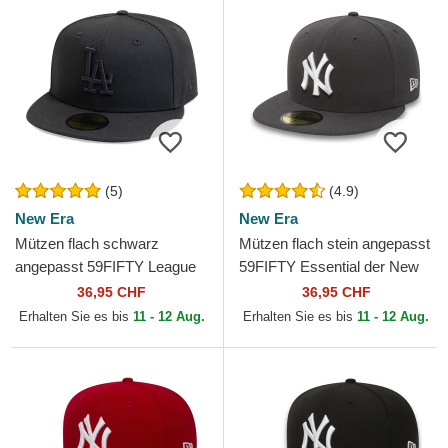
(5)
(4.9)
New Era
New Era
Mützen flach schwarz
Mützen flach stein angepasst
angepasst 59FIFTY League
59FIFTY Essential der New
Essential der Los Angeles
York Yankees MLB von New
36,95 CHF
36,95 CHF
Dodgers MLB von New Era
Era
Erhalten Sie es bis
11 - 12 Aug.
Erhalten Sie es bis
11 - 12 Aug.