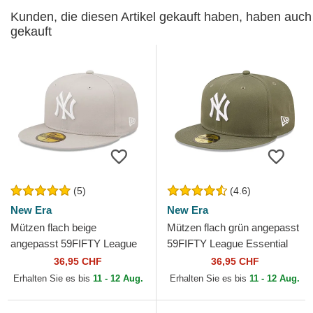
Kunden, die diesen Artikel gekauft haben, haben auch
gekauft
(5)
(4.6)
New Era
New Era
Mützen flach beige
Mützen flach grün angepasst
angepasst 59FIFTY League
59FIFTY League Essential
Essential der New York
der New York Yankees MLB
36,95 CHF
36,95 CHF
Yankees MLB von New Era
von New Era
Erhalten Sie es bis
11 - 12 Aug.
Erhalten Sie es bis
11 - 12 Aug.