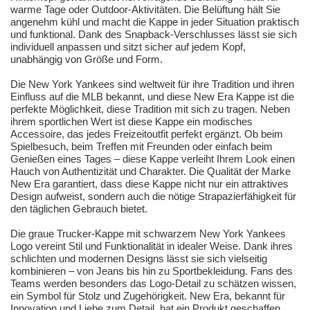
warme Tage oder Outdoor-Aktivitäten. Die Belüftung hält Sie
angenehm kühl und macht die Kappe in jeder Situation praktisch
und funktional. Dank des Snapback-Verschlusses lässt sie sich
individuell anpassen und sitzt sicher auf jedem Kopf,
unabhängig von Größe und Form.
Die New York Yankees sind weltweit für ihre Tradition und ihren
Einfluss auf die MLB bekannt, und diese New Era Kappe ist die
perfekte Möglichkeit, diese Tradition mit sich zu tragen. Neben
ihrem sportlichen Wert ist diese Kappe ein modisches
Accessoire, das jedes Freizeitoutfit perfekt ergänzt. Ob beim
Spielbesuch, beim Treffen mit Freunden oder einfach beim
Genießen eines Tages – diese Kappe verleiht Ihrem Look einen
Hauch von Authentizität und Charakter. Die Qualität der Marke
New Era garantiert, dass diese Kappe nicht nur ein attraktives
Design aufweist, sondern auch die nötige Strapazierfähigkeit für
den täglichen Gebrauch bietet.
Die graue Trucker-Kappe mit schwarzem New York Yankees
Logo vereint Stil und Funktionalität in idealer Weise. Dank ihres
schlichten und modernen Designs lässt sie sich vielseitig
kombinieren – von Jeans bis hin zu Sportbekleidung. Fans des
Teams werden besonders das Logo-Detail zu schätzen wissen,
ein Symbol für Stolz und Zugehörigkeit. New Era, bekannt für
Innovation und Liebe zum Detail, hat ein Produkt geschaffen,