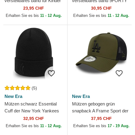
verstellbares band für Kinder
verstellbares band 9FORTY
9FORTY League Essential
League Essential der New
23,95 CHF
30,95 CHF
der New York Yankees...
York Yankees MLB von...
Erhalten Sie es bis
11 - 12 Aug.
Erhalten Sie es bis
11 - 12 Aug.
(5)
New Era
New Era
Mützen schwarz Essential
Mützen gebogen grün
Cuff der New York Yankees
snapback A Frame Sport der
MLB von New Era
Los Angeles Dodgers MLB
32,95 CHF
37,95 CHF
von New Era
Erhalten Sie es bis
11 - 12 Aug.
Erhalten Sie es bis
17 - 19 Aug.