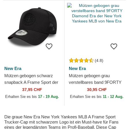
(4.8)
New Era
New Era
Mützen gebogen schwarz
Mützen gebogen grau
snapback A Frame Sport der
verstellbares band 9FORTY
Seattle Mariners MLB von
Diamond Era der New York
37,95 CHF
30,95 CHF
New Era
Yankees MLB von New Era
Erhalten Sie es bis
17 - 19 Aug.
Erhalten Sie es bis
11 - 12 Aug.
Die graue New Era New York Yankees MLB A Frame Sport
Trucker-Cap mit schwarzem Logo ist ein Must-have für Fans
eines der legendärsten Teams im Profi-Baseball. Diese Cap