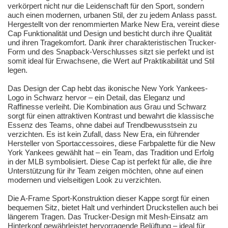
verkörpert nicht nur die Leidenschaft für den Sport, sondern
auch einen modernen, urbanen Stil, der zu jedem Anlass passt.
Hergestellt von der renommierten Marke New Era, vereint diese
Cap Funktionalität und Design und besticht durch ihre Qualität
und ihren Tragekomfort. Dank ihrer charakteristischen Trucker-
Form und des Snapback-Verschlusses sitzt sie perfekt und ist
somit ideal für Erwachsene, die Wert auf Praktikabilität und Stil
legen.
Das Design der Cap hebt das ikonische New York Yankees-
Logo in Schwarz hervor – ein Detail, das Eleganz und
Raffinesse verleiht. Die Kombination aus Grau und Schwarz
sorgt für einen attraktiven Kontrast und bewahrt die klassische
Essenz des Teams, ohne dabei auf Trendbewusstsein zu
verzichten. Es ist kein Zufall, dass New Era, ein führender
Hersteller von Sportaccessoires, diese Farbpalette für die New
York Yankees gewählt hat – ein Team, das Tradition und Erfolg
in der MLB symbolisiert. Diese Cap ist perfekt für alle, die ihre
Unterstützung für ihr Team zeigen möchten, ohne auf einen
modernen und vielseitigen Look zu verzichten.
Die A-Frame Sport-Konstruktion dieser Kappe sorgt für einen
bequemen Sitz, bietet Halt und verhindert Druckstellen auch bei
längerem Tragen. Das Trucker-Design mit Mesh-Einsatz am
Hinterkopf gewährleistet hervorragende Belüftung – ideal für