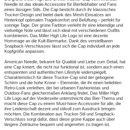
Needle ist das ideale Accessoire für Bierliebhaber und Fans
eines lässigen Stils. Die Cap besticht durch ihr klassisches
Trucker-Design und bietet dank des Mesh-Einsatzes am
Hinterkopf optimalen Tragekomfort und Belüftung – perfekt für
sonnige Tage. Der grüne Farbton verleiht ihr eine lebendige und
vielseitige Note und lässt sich ideal mit verschiedenen Outfits
kombinieren. Das Miller High Life Logo ist eine dezente
Hommage an die Kult-Biermarke. Dank des verstellbaren
Snapback-Verschlusses lässt sich die Cap individuell an jede
Kopfgröße anpassen.
American Needle, bekannt für Qualität und Liebe zum Detail, hat
eine Cap kreiert, die nicht nur funktional ist, sondern auch einen
entspannten und authentischen Lifestyle widerspiegelt.
Charakteristisch für diese Trucker-Cap sind der gebogene
Schirm und die hohe Krone – Elemente, die ihr einen beliebten
Retro-Look verleihen, der bei urbanen Fashionistas und
Outdoor-Fans gleichermaßen Anklang findet. Das Miller High
Life Logo auf der Vorderseite unterstreicht das Bier-Thema und
macht diese Cap zu einem Must-have-Accessoire für alle, die
ihre Leidenschaft dezent und stilvoll zum Ausdruck bringen
möchten. Die Kombination aus Trucker-Stil und Snapback-
Verschluss sorgt dafür, dass diese grüne Kappe auch über
längere Zeiträume bequem und angenehm zu tragen ist.