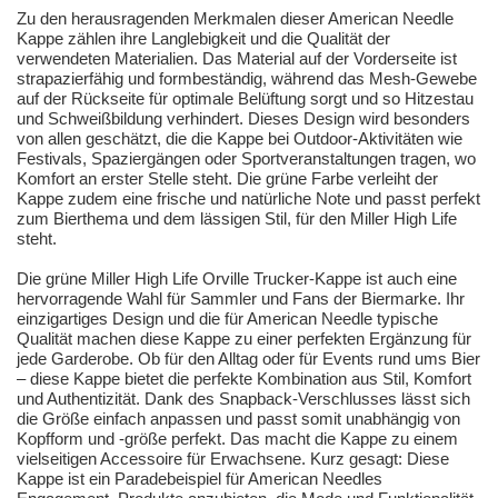
Zu den herausragenden Merkmalen dieser American Needle
Kappe zählen ihre Langlebigkeit und die Qualität der
verwendeten Materialien. Das Material auf der Vorderseite ist
strapazierfähig und formbeständig, während das Mesh-Gewebe
auf der Rückseite für optimale Belüftung sorgt und so Hitzestau
und Schweißbildung verhindert. Dieses Design wird besonders
von allen geschätzt, die die Kappe bei Outdoor-Aktivitäten wie
Festivals, Spaziergängen oder Sportveranstaltungen tragen, wo
Komfort an erster Stelle steht. Die grüne Farbe verleiht der
Kappe zudem eine frische und natürliche Note und passt perfekt
zum Bierthema und dem lässigen Stil, für den Miller High Life
steht.
Die grüne Miller High Life Orville Trucker-Kappe ist auch eine
hervorragende Wahl für Sammler und Fans der Biermarke. Ihr
einzigartiges Design und die für American Needle typische
Qualität machen diese Kappe zu einer perfekten Ergänzung für
jede Garderobe. Ob für den Alltag oder für Events rund ums Bier
– diese Kappe bietet die perfekte Kombination aus Stil, Komfort
und Authentizität. Dank des Snapback-Verschlusses lässt sich
die Größe einfach anpassen und passt somit unabhängig von
Kopfform und -größe perfekt. Das macht die Kappe zu einem
vielseitigen Accessoire für Erwachsene. Kurz gesagt: Diese
Kappe ist ein Paradebeispiel für American Needles