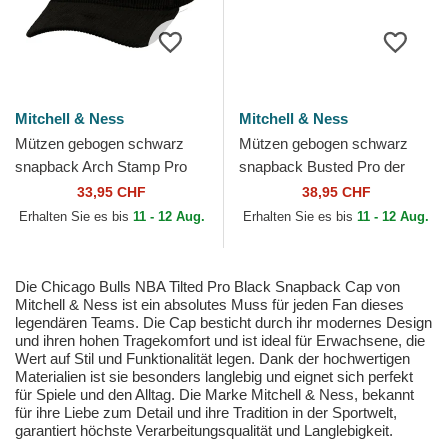
Mitchell & Ness
Mitchell & Ness
Mützen gebogen schwarz
Mützen gebogen schwarz
snapback Arch Stamp Pro
snapback Busted Pro der
der Chicago Blackhawks
Vancouver Grizzlies NBA von
33,95 CHF
38,95 CHF
NHL von Mitchell & Ness
Mitchell & Ness
Erhalten Sie es bis
11 - 12 Aug.
Erhalten Sie es bis
11 - 12 Aug.
Die Chicago Bulls NBA Tilted Pro Black Snapback Cap von
Mitchell & Ness ist ein absolutes Muss für jeden Fan dieses
legendären Teams. Die Cap besticht durch ihr modernes Design
und ihren hohen Tragekomfort und ist ideal für Erwachsene, die
Wert auf Stil und Funktionalität legen. Dank der hochwertigen
Materialien ist sie besonders langlebig und eignet sich perfekt
für Spiele und den Alltag. Die Marke Mitchell & Ness, bekannt
für ihre Liebe zum Detail und ihre Tradition in der Sportwelt,
garantiert höchste Verarbeitungsqualität und Langlebigkeit.