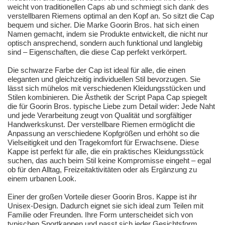
weicht von traditionellen Caps ab und schmiegt sich dank des
verstellbaren Riemens optimal an den Kopf an. So sitzt die Cap
bequem und sicher. Die Marke Goorin Bros. hat sich einen
Namen gemacht, indem sie Produkte entwickelt, die nicht nur
optisch ansprechend, sondern auch funktional und langlebig
sind – Eigenschaften, die diese Cap perfekt verkörpert.
Die schwarze Farbe der Cap ist ideal für alle, die einen
eleganten und gleichzeitig individuellen Stil bevorzugen. Sie
lässt sich mühelos mit verschiedenen Kleidungsstücken und
Stilen kombinieren. Die Ästhetik der Script Papa Cap spiegelt
die für Goorin Bros. typische Liebe zum Detail wider: Jede Naht
und jede Verarbeitung zeugt von Qualität und sorgfältiger
Handwerkskunst. Der verstellbare Riemen ermöglicht die
Anpassung an verschiedene Kopfgrößen und erhöht so die
Vielseitigkeit und den Tragekomfort für Erwachsene. Diese
Kappe ist perfekt für alle, die ein praktisches Kleidungsstück
suchen, das auch beim Stil keine Kompromisse eingeht – egal
ob für den Alltag, Freizeitaktivitäten oder als Ergänzung zu
einem urbanen Look.
Einer der großen Vorteile dieser Goorin Bros. Kappe ist ihr
Unisex-Design. Dadurch eignet sie sich ideal zum Teilen mit
Familie oder Freunden. Ihre Form unterscheidet sich von
typischen Sportkappen und passt sich jeder Gesichtsform