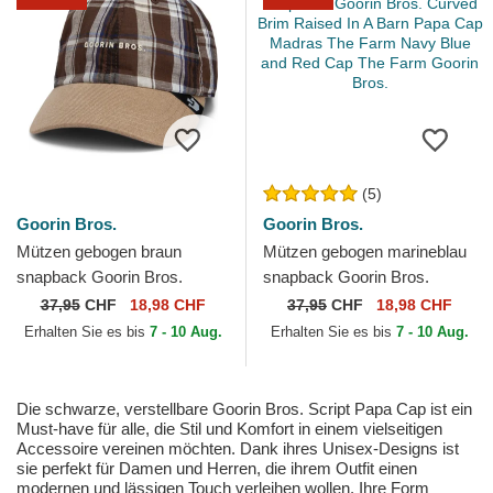
(5)
Goorin Bros.
Goorin Bros.
Mützen gebogen braun
Mützen gebogen marineblau
snapback Goorin Bros.
snapback Goorin Bros.
Curved Brim Ask Your
Curved Brim Raised In A
37,95
CHF
18,98 CHF
37,95
CHF
18,98 CHF
Mother Papa Cap Madras
Barn Papa Cap Madras
Erhalten Sie es bis
7 - 10 Aug.
Erhalten Sie es bis
7 - 10 Aug.
The Farm...
The...
Die schwarze, verstellbare Goorin Bros. Script Papa Cap ist ein
Must-have für alle, die Stil und Komfort in einem vielseitigen
Accessoire vereinen möchten. Dank ihres Unisex-Designs ist
sie perfekt für Damen und Herren, die ihrem Outfit einen
modernen und lässigen Touch verleihen wollen. Ihre Form