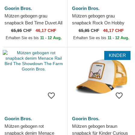
Goorin Bros.
Goorin Bros.
Mützen gebogen grau
Mützen gebogen grau
snapback Bed Time Duvet All
snapback Rock On Hobby
Det Happy Thoughts The
Horse Happy Thoughts The
65,95
CHF
46,17 CHF
65,95
CHF
46,17 CHF
Farm Goorin Bros.
Farm Goorin Bros.
Erhalten Sie es bis
11 - 12 Aug.
Erhalten Sie es bis
11 - 12 Aug.
KINDER
Goorin Bros.
Goorin Bros.
Mützen gebogen rot
Mützen gebogen braun
snapback denim Menace
snapback für Kinder Curious