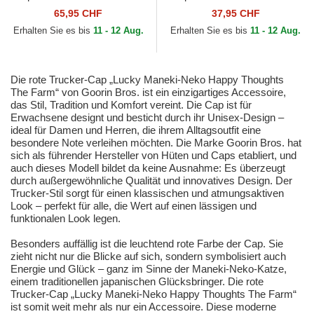
Rail Bird The Showdown The
Cat Mini The Farm Goorin
65,95 CHF
37,95 CHF
Farm Goorin Bros.
Bros.
Erhalten Sie es bis
11 - 12 Aug.
Erhalten Sie es bis
11 - 12 Aug.
Die rote Trucker-Cap „Lucky Maneki-Neko Happy Thoughts
The Farm“ von Goorin Bros. ist ein einzigartiges Accessoire,
das Stil, Tradition und Komfort vereint. Die Cap ist für
Erwachsene designt und besticht durch ihr Unisex-Design –
ideal für Damen und Herren, die ihrem Alltagsoutfit eine
besondere Note verleihen möchten. Die Marke Goorin Bros. hat
sich als führender Hersteller von Hüten und Caps etabliert, und
auch dieses Modell bildet da keine Ausnahme: Es überzeugt
durch außergewöhnliche Qualität und innovatives Design. Der
Trucker-Stil sorgt für einen klassischen und atmungsaktiven
Look – perfekt für alle, die Wert auf einen lässigen und
funktionalen Look legen.
Besonders auffällig ist die leuchtend rote Farbe der Cap. Sie
zieht nicht nur die Blicke auf sich, sondern symbolisiert auch
Energie und Glück – ganz im Sinne der Maneki-Neko-Katze,
einem traditionellen japanischen Glücksbringer. Die rote
Trucker-Cap „Lucky Maneki-Neko Happy Thoughts The Farm“
ist somit weit mehr als nur ein Accessoire. Diese moderne