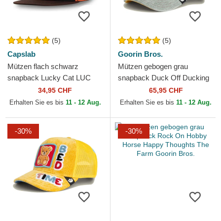
(5)
(5)
Capslab
Goorin Bros.
Mützen flach schwarz
Mützen gebogen grau
snapback Lucky Cat LUC
snapback Duck Off Ducking
Maneki-Neko von Capslab
Autocorrect Happy Thoughts
34,95 CHF
65,95 CHF
The Farm Goorin Bros.
Erhalten Sie es bis
11 - 12 Aug.
Erhalten Sie es bis
11 - 12 Aug.
-30%
-30%