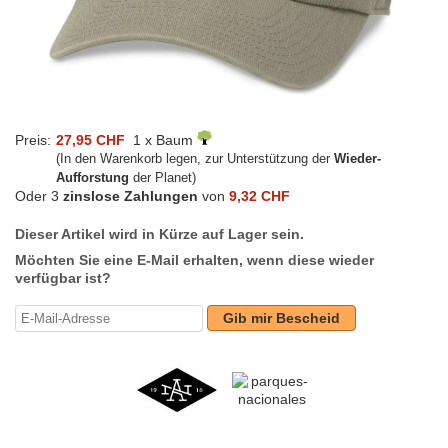
Preis:
27,95 CHF
1 x Baum
(In den Warenkorb legen, zur Unterstützung der
Wieder-
Aufforstung
der Planet)
Oder 3
zinslose Zahlungen
von
9,32 CHF
Dieser Artikel wird in Kürze auf Lager sein.
Möchten Sie eine E-Mail erhalten, wenn diese wieder
verfügbar ist?
Gib mir Bescheid