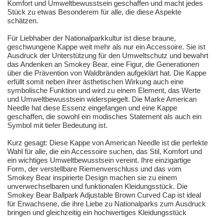
Komfort und Umweltbewusstsein geschaffen und macht jedes
Stück zu etwas Besonderem für alle, die diese Aspekte
schätzen.
Für Liebhaber der Nationalparkkultur ist diese braune,
geschwungene Kappe weit mehr als nur ein Accessoire. Sie ist
Ausdruck der Unterstützung für den Umweltschutz und bewahrt
das Andenken an Smokey Bear, eine Figur, die Generationen
über die Prävention von Waldbränden aufgeklärt hat. Die Kappe
erfüllt somit neben ihrer ästhetischen Wirkung auch eine
symbolische Funktion und wird zu einem Element, das Werte
und Umweltbewusstsein widerspiegelt. Die Marke American
Needle hat diese Essenz eingefangen und eine Kappe
geschaffen, die sowohl ein modisches Statement als auch ein
Symbol mit tiefer Bedeutung ist.
Kurz gesagt: Diese Kappe von American Needle ist die perfekte
Wahl für alle, die ein Accessoire suchen, das Stil, Komfort und
ein wichtiges Umweltbewusstsein vereint. Ihre einzigartige
Form, der verstellbare Riemenverschluss und das vom
Smokey Bear inspirierte Design machen sie zu einem
unverwechselbaren und funktionalen Kleidungsstück. Die
Smokey Bear Ballpark Adjustable Brown Curved Cap ist ideal
für Erwachsene, die ihre Liebe zu Nationalparks zum Ausdruck
bringen und gleichzeitig ein hochwertiges Kleidungsstück