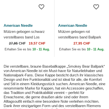
American Needle
American Needle
Mützen gebogen schwarz
Mützen gebogen rot
verstellbares band Los
verstellbares band Ballpark
Angeles Dodgers Ballpark
von American Needle
27,95
CHF
19,57 CHF
27,95 CHF
der Los Angeles Dodgers...
Erhalten Sie es bis
10 - 11 Aug.
Erhalten Sie es bis
10 - 11 Aug.
Die verstellbare, braune Baseballkappe „Smokey Bear Ballpark“
von American Needle ist ein Must-have für Naturliebhaber und
Nationalpark-Fans. Diese Kappe besticht durch ihr klassisches
Design und ihre Funktionalität und ist ideal für alle, die Komfort
und Stil in einem Kleidungsstück suchen. American Needle, eine
renommierte Marke für Kappen, hat ein Accessoire geschaffen,
das Tradition und Praktikabilität vereint – perfekt für
Erwachsene, die gerne draußen aktiv sind oder ihrem
Alltagsoutfit einfach eine besondere Note verleihen möchten.
Dank ihrer einzigartigen Form und des verstellbaren Riemens