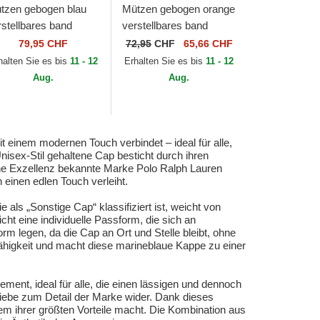
tzen gebogen blau
Mützen gebogen orange
rstellbares band
verstellbares band
assic Sport Stretch
Classic Sport Twill von
79,95 CHF
72,95
CHF
65,66 CHF
ill von Polo Ralph
Polo Ralph Lauren
halten Sie es bis
11 - 12
Erhalten Sie es bis
11 - 12
uren
Aug.
Aug.
t einem modernen Touch verbindet – ideal für alle,
nisex-Stil gehaltene Cap besticht durch ihren
ische Exzellenz bekannte Marke Polo Ralph Lauren
 einen edlen Touch verleiht.
als „Sonstige Cap“ klassifiziert ist, weicht von
cht eine individuelle Passform, die sich an
m legen, da die Cap an Ort und Stelle bleibt, ohne
fähigkeit und macht diese marineblaue Kappe zu einer
ment, ideal für alle, die einen lässigen und dennoch
 Liebe zum Detail der Marke wider. Dank dieses
em ihrer größten Vorteile macht. Die Kombination aus