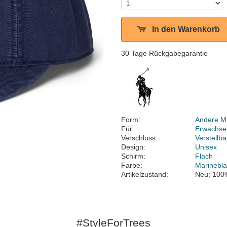
In den Warenkorb
30 Tage Rückgabegarantie
Form:
Andere M
Für:
Erwachse
Verschluss:
Verstellb
Design:
Unisex
Schirm:
Flach
Farbe:
Marinebl
Artikelzustand:
Neu; 100
#StyleForTrees