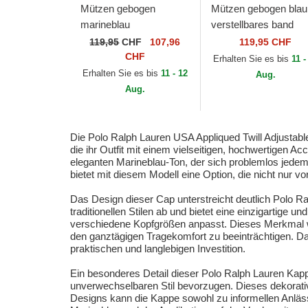
Mützen gebogen
Mützen gebogen blau
marineblau
verstellbares band
verstellbares band
Classic Sport Twill B
119,95
CHF
107,96
119,95 CHF
Classic Sport Twill Bear
von Polo Ralph Laure
CHF
Erhalten Sie es bis
11 -
von Polo Ralph Lauren
Erhalten Sie es bis
11 - 12
Aug.
Aug.
Die Polo Ralph Lauren USA Appliqued Twill Adjustable
die ihr Outfit mit einem vielseitigen, hochwertigen 
eleganten Marineblau-Ton, der sich problemlos jedem 
bietet mit diesem Modell eine Option, die nicht nur vo
Das Design dieser Cap unterstreicht deutlich Polo Ral
traditionellen Stilen ab und bietet eine einzigartige 
verschiedene Kopfgrößen anpasst. Dieses Merkmal wir
den ganztägigen Tragekomfort zu beeinträchtigen. Da
praktischen und langlebigen Investition.
Ein besonderes Detail dieser Polo Ralph Lauren Kappe
unverwechselbaren Stil bevorzugen. Dieses dekorative
Designs kann die Kappe sowohl zu informellen Anlässe