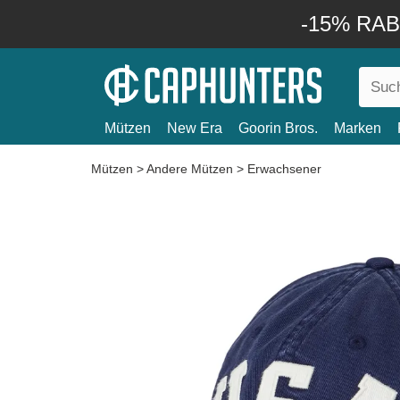
-15% RABA
Mützen
New Era
Goorin Bros.
Marken
Mützen
>
Andere Mützen
>
Erwachsener