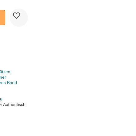
ützen
ner
ares Band
au
% Authentisch