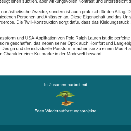
zeugt einen subtilen, aber wirkungsvollen Kontrast und unterstreicht 
t nur ästhetische Zwecke, sondern ist auch praktisch für den Alltag. 
hiedenen Personen und Anlässen an. Diese Eigenschaft und das Uni
derobe. Die Twill-Konstruktion sorgt dafür, dass das Kleidungsstück
sform und USA-Applikation von Polo Ralph Lauren ist die perfekte Wahl
ssoire geschaffen, das neben seiner Optik auch Komfort und Langlebigk
sign und die individuelle Passform machen sie zu einem Must-have 
den Charakter einer Kultmarke in der Modewelt bewahrt.
In Zusammenarbeit mit
Eden Wiederaufforstungsprojekte