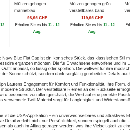
Mützen gebogen
Mützen gebogen grün
Mü
marineblau
verstellbares band
ve
ear
verstellbares band
Classic Sport Twill Bear
Cl
98,95 CHF
119,95 CHF
n
Classic Sport Twill
von Polo Ralph Lauren
Tw
 12
Erhalten Sie es bis
11 - 12
Erhalten Sie es bis
11 - 12
Er
Woven von Polo Ralph
La
Aug.
Aug.
Lauren
 Navy Blue Flat Cap ist ein ikonisches Stück, das klassischen Stil mi
Accessoire ergänzen möchten. Die für Erwachsene entworfene und im U
Outfit anpasst, ob lässig oder sportlich. Die weltweit für ihre mod
r der Sonne schützt, sondern dank sorgfältig gearbeiteter Details auch
ph Laurens Engagement für Komfort und Funktionalität. Ihre Form, die 
und moderne Struktur. Der verstellbare Riemen an der Rückseite ermögli
d besonders von allen geschätzt, die Wert auf eine perfekte Passfor
s verwendete Twill-Material sorgt für Langlebigkeit und Widerstands
 ist die USA-Applikation – ein unverwechselbares und attraktives Ele
 Detail verleiht nicht nur Persönlichkeit, sondern spiegelt auch die
n als auch im Alltag getragen werden, was ihre Vielseitigkeit zu ein