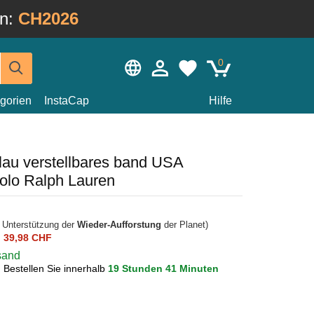
in:
CH2026
0
gorien
InstaCap
Hilfe
lau verstellbares band USA
Polo Ralph Lauren
r Unterstützung der
Wieder-Aufforstung
der Planet)
n
39,98 CHF
rsand
?
Bestellen Sie innerhalb
19 Stunden 41 Minuten