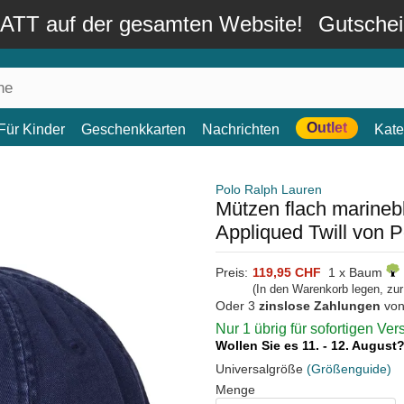
TT auf der gesamten Website!
Gutsche
Outlet
Für Kinder
Geschenkkarten
Nachrichten
Kate
Polo Ralph Lauren
Mützen flach marineb
Appliqued Twill von 
Preis:
119,95 CHF
1 x Baum
(In den Warenkorb legen, zu
Oder 3
zinslose Zahlungen
vo
Nur 1 übrig für sofortigen Ve
Wollen Sie es 11. - 12. August
Universalgröße
(Größenguide)
Menge