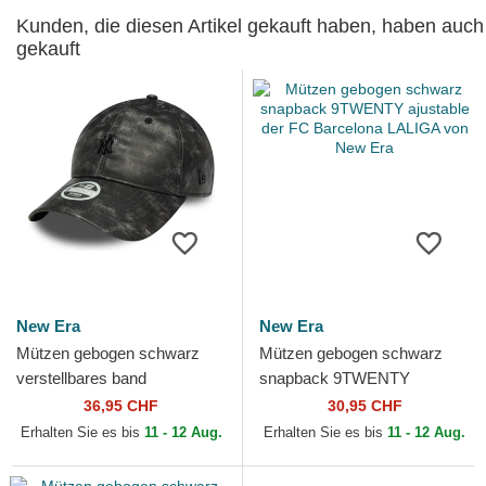
Kunden, die diesen Artikel gekauft haben, haben auch
gekauft
New Era
New Era
Mützen gebogen schwarz
Mützen gebogen schwarz
verstellbares band
snapback 9TWENTY
9TWENTY Worn PU der
ajustable der FC Barcelona
36,95 CHF
30,95 CHF
New York Yankees MLB von
LALIGA von New Era
Erhalten Sie es bis
11 - 12 Aug.
Erhalten Sie es bis
11 - 12 Aug.
New Era