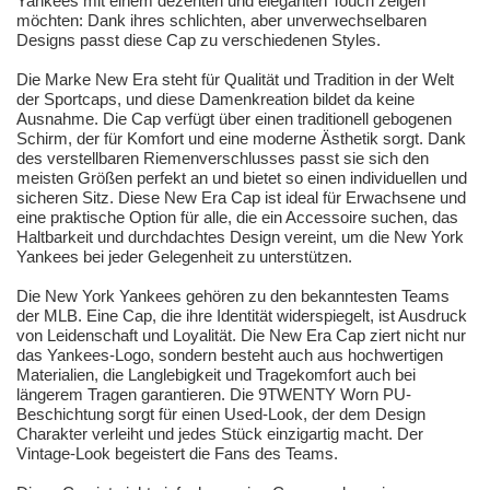
Yankees mit einem dezenten und eleganten Touch zeigen
möchten: Dank ihres schlichten, aber unverwechselbaren
Designs passt diese Cap zu verschiedenen Styles.
Die Marke New Era steht für Qualität und Tradition in der Welt
der Sportcaps, und diese Damenkreation bildet da keine
Ausnahme. Die Cap verfügt über einen traditionell gebogenen
Schirm, der für Komfort und eine moderne Ästhetik sorgt. Dank
des verstellbaren Riemenverschlusses passt sie sich den
meisten Größen perfekt an und bietet so einen individuellen und
sicheren Sitz. Diese New Era Cap ist ideal für Erwachsene und
eine praktische Option für alle, die ein Accessoire suchen, das
Haltbarkeit und durchdachtes Design vereint, um die New York
Yankees bei jeder Gelegenheit zu unterstützen.
Die New York Yankees gehören zu den bekanntesten Teams
der MLB. Eine Cap, die ihre Identität widerspiegelt, ist Ausdruck
von Leidenschaft und Loyalität. Die New Era Cap ziert nicht nur
das Yankees-Logo, sondern besteht auch aus hochwertigen
Materialien, die Langlebigkeit und Tragekomfort auch bei
längerem Tragen garantieren. Die 9TWENTY Worn PU-
Beschichtung sorgt für einen Used-Look, der dem Design
Charakter verleiht und jedes Stück einzigartig macht. Der
Vintage-Look begeistert die Fans des Teams.