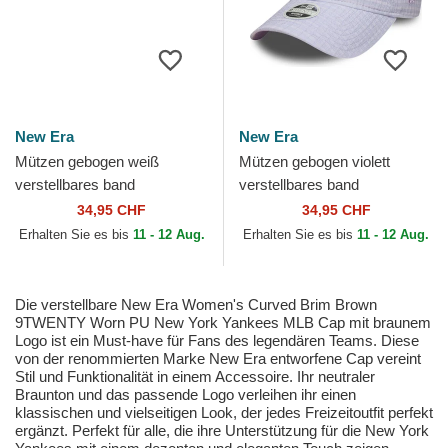
New Era
New Era
Mützen gebogen weiß
Mützen gebogen violett
verstellbares band
verstellbares band
9TWENTY Broderie der New
9TWENTY Seersucker der
34,95 CHF
34,95 CHF
York Yankees MLB von New
New York Yankees MLB von
Erhalten Sie es bis
11 - 12 Aug.
Erhalten Sie es bis
11 - 12 Aug.
Era
New Era
Die verstellbare New Era Women's Curved Brim Brown
9TWENTY Worn PU New York Yankees MLB Cap mit braunem
Logo ist ein Must-have für Fans des legendären Teams. Diese
von der renommierten Marke New Era entworfene Cap vereint
Stil und Funktionalität in einem Accessoire. Ihr neutraler
Braunton und das passende Logo verleihen ihr einen
klassischen und vielseitigen Look, der jedes Freizeitoutfit perfekt
ergänzt. Perfekt für alle, die ihre Unterstützung für die New York