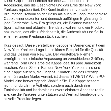
Diese Cap ist nicht einfach nur eine Cap, sondern ein
Accessoire, das die Geschichte und das Erbe der New York
Yankees repräsentiert. Die Kombination aus verschiedenen
Brauntönen, sowohl an der Basis als auch im Logo, macht diese
Cap zu einer dezenten und dennoch auffälligen Ergänzung für
jede Garderobe. New Era gelingt es, die Balance zwischen
Sporttradition und aktuellen Trends zu wahren und ein Produkt
anzubieten, das alle zufriedenstellt, die Authentizität und Stil in
einem einzigen Kleidungsstück suchen.
Kurz gesagt: Diese verstellbare, gebogene Damencap mit dem
New York Yankees-Logo ist ein klares Beispiel für die Qualität
und das Design von New Era. Der verstellbare Riemen
ermöglicht eine einfache Anpassung an verschiedene Größen,
während Form und Farbe die Kappe ideal für jede Jahreszeit
machen. Wenn Sie ein Fan der New York Yankees sind und
eine Kappe suchen, die Eleganz, Komfort und das Prestige
einer führenden Marke vereint, ist dieses 9TWENTY Worn PU-
Modell eine hervorragende Wahl für Sie. Die Kappe besticht
nicht nur durch ihre Ästhetik, sondern auch durch ihre
Funktionalität und ist damit ein unverzichtbares Accessoire für
alle, die die Yankees unterstützen und Wert auf langlebige und
stilvolle Produkte legen.