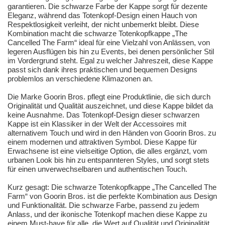
garantieren. Die schwarze Farbe der Kappe sorgt für dezente
Eleganz, während das Totenkopf-Design einen Hauch von
Respektlosigkeit verleiht, der nicht unbemerkt bleibt. Diese
Kombination macht die schwarze Totenkopfkappe „The
Cancelled The Farm“ ideal für eine Vielzahl von Anlässen, von
legeren Ausflügen bis hin zu Events, bei denen persönlicher Stil
im Vordergrund steht. Egal zu welcher Jahreszeit, diese Kappe
passt sich dank ihres praktischen und bequemen Designs
problemlos an verschiedene Klimazonen an.
Die Marke Goorin Bros. pflegt eine Produktlinie, die sich durch
Originalität und Qualität auszeichnet, und diese Kappe bildet da
keine Ausnahme. Das Totenkopf-Design dieser schwarzen
Kappe ist ein Klassiker in der Welt der Accessoires mit
alternativem Touch und wird in den Händen von Goorin Bros. zu
einem modernen und attraktiven Symbol. Diese Kappe für
Erwachsene ist eine vielseitige Option, die alles ergänzt, vom
urbanen Look bis hin zu entspannteren Styles, und sorgt stets
für einen unverwechselbaren und authentischen Touch.
Kurz gesagt: Die schwarze Totenkopfkappe „The Cancelled The
Farm“ von Goorin Bros. ist die perfekte Kombination aus Design
und Funktionalität. Die schwarze Farbe, passend zu jedem
Anlass, und der ikonische Totenkopf machen diese Kappe zu
einem Must-have für alle, die Wert auf Qualität und Originalität