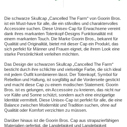
Die schwarze Skullcap „Cancelled The Farm“ von Goorin Bros.
ist ein Must-have für alle, die ein stilvolles und charaktervolles
Accessoire suchen. Diese Unisex-Cap für Erwachsene vereint
dank ihres markanten Totenkopf-Designs Funktionalität mit
einem markanten Touch. Die Marke Goorin Bros., bekannt für
Qualität und Originalität, bietet mit dieser Cap ein Produkt, das
sich perfekt für Männer und Frauen eignet, die ihrem Look eine
starke Persönlichkeit verleihen möchten.
Das Design der schwarzen Skullcap „Cancelled The Farm“
besticht durch ihre schlichte und vielseitige Farbe, die sich ideal
mit jedem Outfit kombinieren lässt. Der Totenkopf, Symbol für
Rebellion und Haltung, ist sorgfältig auf die Vorderseite gestickt
und macht diese Cap zu einem modischen Statement. Goorin
Bros. ist es gelungen, ein Accessoire zu kreieren, das nicht nur
vor Kälte und Sonne schützt, sondern auch eine einzigartige
Identität vermittelt. Diese Unisex-Cap ist perfekt für alle, die eine
Balance zwischen Modernität und Tradition suchen, ohne auf
Qualität oder Komfort verzichten zu müssen.
Darüber hinaus ist die Goorin Bros. Cap aus strapazierfähigen
Materialien gefertigt, die Langlebigkeit und Langlebigkeit