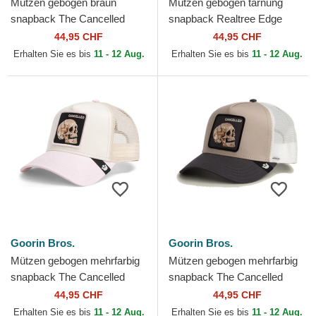
Mützen gebogen braun
Mützen gebogen tarnung
snapback The Cancelled
snapback Realtree Edge
Skull Grit The Farm Goorin
Cancelled Skull The Farm
44,95 CHF
44,95 CHF
Bros.
Goorin Bros.
Erhalten Sie es bis
11 - 12 Aug.
Erhalten Sie es bis
11 - 12 Aug.
Goorin Bros.
Goorin Bros.
Mützen gebogen mehrfarbig
Mützen gebogen mehrfarbig
snapback The Cancelled
snapback The Cancelled
Skull Whisper The Farm
Skull The Farm Goorin Bros.
44,95 CHF
44,95 CHF
Goorin Bros.
Erhalten Sie es bis
11 - 12 Aug.
Erhalten Sie es bis
11 - 12 Aug.