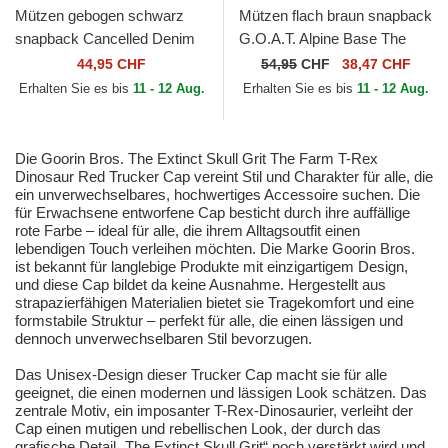
Mützen gebogen schwarz
Mützen flach braun snapback
snapback Cancelled Denim
G.O.A.T. Alpine Base The
Skull The Farm Goorin Bros.
Farm Flats The Farm Goorin
44,95 CHF
54,95
CHF
38,47 CHF
Bros.
Erhalten Sie es bis
11 - 12 Aug.
Erhalten Sie es bis
11 - 12 Aug.
Die Goorin Bros. The Extinct Skull Grit The Farm T-Rex
Dinosaur Red Trucker Cap vereint Stil und Charakter für alle, die
ein unverwechselbares, hochwertiges Accessoire suchen. Die
für Erwachsene entworfene Cap besticht durch ihre auffällige
rote Farbe – ideal für alle, die ihrem Alltagsoutfit einen
lebendigen Touch verleihen möchten. Die Marke Goorin Bros.
ist bekannt für langlebige Produkte mit einzigartigem Design,
und diese Cap bildet da keine Ausnahme. Hergestellt aus
strapazierfähigen Materialien bietet sie Tragekomfort und eine
formstabile Struktur – perfekt für alle, die einen lässigen und
dennoch unverwechselbaren Stil bevorzugen.
Das Unisex-Design dieser Trucker Cap macht sie für alle
geeignet, die einen modernen und lässigen Look schätzen. Das
zentrale Motiv, ein imposanter T-Rex-Dinosaurier, verleiht der
Cap einen mutigen und rebellischen Look, der durch das
grafische Detail „The Extinct Skull Grit“ noch verstärkt wird und