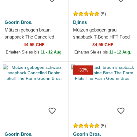
(5)
Goorin Bros.
Djinns
Mützen gebogen braun
Mützen gebogen grau
snapback The Cancelled
snapback T-Bone HFT Food
Skull Grit The Farm Goorin
von Djinns
44,95 CHF
34,95 CHF
Bros.
Erhalten Sie es bis
11 - 12 Aug.
Erhalten Sie es bis
11 - 12 Aug.
-30%
(5)
Goorin Bros.
Goorin Bros.