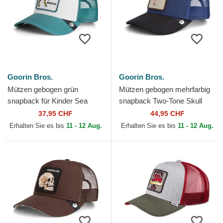
Goorin Bros.
Goorin Bros.
Mützen gebogen grün
Mützen gebogen mehrfarbig
snapback für Kinder Sea
snapback Two-Tone Skull
Monster The Farm Goorin
Grit The Farm Goorin Bros.
37,95 CHF
44,95 CHF
Bros.
Erhalten Sie es bis
11 - 12 Aug.
Erhalten Sie es bis
11 - 12 Aug.