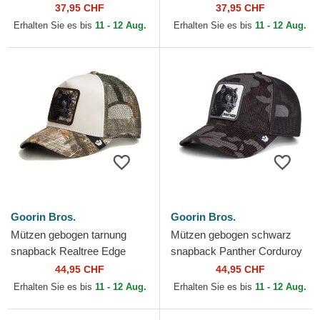
Camouflage Seasonal Real
Camouflage Seasonal Real
37,95 CHF
37,95 CHF
Tree The Farm Goorin Bros.
Tree The Farm Goorin Bros.
Erhalten Sie es bis
11 - 12 Aug.
Erhalten Sie es bis
11 - 12 Aug.
Goorin Bros.
Goorin Bros.
Mützen gebogen tarnung
Mützen gebogen schwarz
snapback Realtree Edge
snapback Panther Corduroy
Black Panther The Farm
Camo The Farm Goorin
44,95 CHF
44,95 CHF
Goorin Bros.
Bros.
Erhalten Sie es bis
11 - 12 Aug.
Erhalten Sie es bis
11 - 12 Aug.