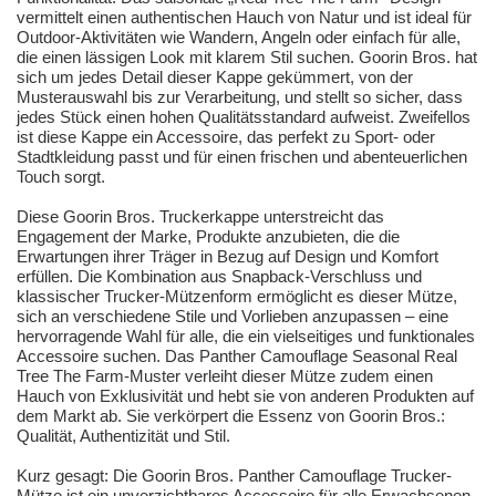
vermittelt einen authentischen Hauch von Natur und ist ideal für
Outdoor-Aktivitäten wie Wandern, Angeln oder einfach für alle,
die einen lässigen Look mit klarem Stil suchen. Goorin Bros. hat
sich um jedes Detail dieser Kappe gekümmert, von der
Musterauswahl bis zur Verarbeitung, und stellt so sicher, dass
jedes Stück einen hohen Qualitätsstandard aufweist. Zweifellos
ist diese Kappe ein Accessoire, das perfekt zu Sport- oder
Stadtkleidung passt und für einen frischen und abenteuerlichen
Touch sorgt.
Diese Goorin Bros. Truckerkappe unterstreicht das
Engagement der Marke, Produkte anzubieten, die die
Erwartungen ihrer Träger in Bezug auf Design und Komfort
erfüllen. Die Kombination aus Snapback-Verschluss und
klassischer Trucker-Mützenform ermöglicht es dieser Mütze,
sich an verschiedene Stile und Vorlieben anzupassen – eine
hervorragende Wahl für alle, die ein vielseitiges und funktionales
Accessoire suchen. Das Panther Camouflage Seasonal Real
Tree The Farm-Muster verleiht dieser Mütze zudem einen
Hauch von Exklusivität und hebt sie von anderen Produkten auf
dem Markt ab. Sie verkörpert die Essenz von Goorin Bros.:
Qualität, Authentizität und Stil.
Kurz gesagt: Die Goorin Bros. Panther Camouflage Trucker-
Mütze ist ein unverzichtbares Accessoire für alle Erwachsenen,