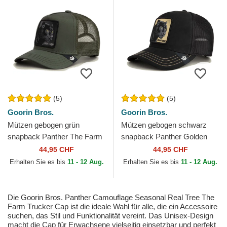
(5)
(5)
Goorin Bros.
Goorin Bros.
Mützen gebogen grün
Mützen gebogen schwarz
snapback Panther The Farm
snapback Panther Golden
Goorin Bros.
Suede The Farm Goorin
44,95 CHF
44,95 CHF
Bros.
Erhalten Sie es bis
11 - 12 Aug.
Erhalten Sie es bis
11 - 12 Aug.
Die Goorin Bros. Panther Camouflage Seasonal Real Tree The
Farm Trucker Cap ist die ideale Wahl für alle, die ein Accessoire
suchen, das Stil und Funktionalität vereint. Das Unisex-Design
macht die Cap für Erwachsene vielseitig einsetzbar und perfekt