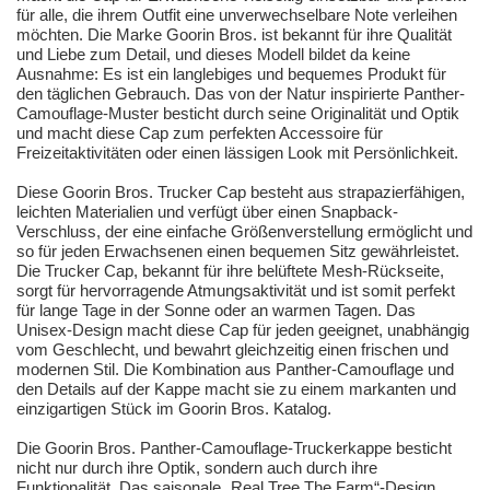
für alle, die ihrem Outfit eine unverwechselbare Note verleihen
möchten. Die Marke Goorin Bros. ist bekannt für ihre Qualität
und Liebe zum Detail, und dieses Modell bildet da keine
Ausnahme: Es ist ein langlebiges und bequemes Produkt für
den täglichen Gebrauch. Das von der Natur inspirierte Panther-
Camouflage-Muster besticht durch seine Originalität und Optik
und macht diese Cap zum perfekten Accessoire für
Freizeitaktivitäten oder einen lässigen Look mit Persönlichkeit.
Diese Goorin Bros. Trucker Cap besteht aus strapazierfähigen,
leichten Materialien und verfügt über einen Snapback-
Verschluss, der eine einfache Größenverstellung ermöglicht und
so für jeden Erwachsenen einen bequemen Sitz gewährleistet.
Die Trucker Cap, bekannt für ihre belüftete Mesh-Rückseite,
sorgt für hervorragende Atmungsaktivität und ist somit perfekt
für lange Tage in der Sonne oder an warmen Tagen. Das
Unisex-Design macht diese Cap für jeden geeignet, unabhängig
vom Geschlecht, und bewahrt gleichzeitig einen frischen und
modernen Stil. Die Kombination aus Panther-Camouflage und
den Details auf der Kappe macht sie zu einem markanten und
einzigartigen Stück im Goorin Bros. Katalog.
Die Goorin Bros. Panther-Camouflage-Truckerkappe besticht
nicht nur durch ihre Optik, sondern auch durch ihre
Funktionalität. Das saisonale „Real Tree The Farm“-Design