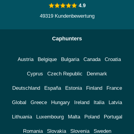
4.9
49319 Kundenbewertung
Caphunters
Austria
Belgique
Bulgaria
Canada
Croatia
Cyprus
Czech Republic
Denmark
Deutschland
España
Estonia
Finland
France
Global
Greece
Hungary
Ireland
Italia
Latvia
Lithuania
Luxembourg
Malta
Poland
Portugal
Romania
Slovakia
Slovenia
Sweden