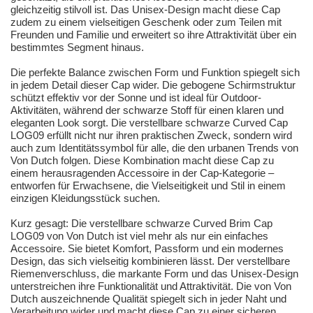
gleichzeitig stilvoll ist. Das Unisex-Design macht diese Cap
zudem zu einem vielseitigen Geschenk oder zum Teilen mit
Freunden und Familie und erweitert so ihre Attraktivität über ein
bestimmtes Segment hinaus.
Die perfekte Balance zwischen Form und Funktion spiegelt sich
in jedem Detail dieser Cap wider. Die gebogene Schirmstruktur
schützt effektiv vor der Sonne und ist ideal für Outdoor-
Aktivitäten, während der schwarze Stoff für einen klaren und
eleganten Look sorgt. Die verstellbare schwarze Curved Cap
LOG09 erfüllt nicht nur ihren praktischen Zweck, sondern wird
auch zum Identitätssymbol für alle, die den urbanen Trends von
Von Dutch folgen. Diese Kombination macht diese Cap zu
einem herausragenden Accessoire in der Cap-Kategorie –
entworfen für Erwachsene, die Vielseitigkeit und Stil in einem
einzigen Kleidungsstück suchen.
Kurz gesagt: Die verstellbare schwarze Curved Brim Cap
LOG09 von Von Dutch ist viel mehr als nur ein einfaches
Accessoire. Sie bietet Komfort, Passform und ein modernes
Design, das sich vielseitig kombinieren lässt. Der verstellbare
Riemenverschluss, die markante Form und das Unisex-Design
unterstreichen ihre Funktionalität und Attraktivität. Die von Von
Dutch auszeichnende Qualität spiegelt sich in jeder Naht und
Verarbeitung wider und macht diese Cap zu einer sicheren