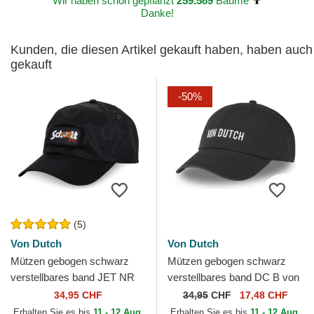
Wir haben schon gepflanzt
259.589
Bäume
Danke!
Kunden, die diesen Artikel gekauft haben, haben auch
gekauft
-50%
(5)
Von Dutch
Von Dutch
Mützen gebogen schwarz
Mützen gebogen schwarz
verstellbares band JET NR
verstellbares band DC B von
von Von Dutch
Von Dutch
34,95 CHF
34,95
CHF
17,48 CHF
Erhalten Sie es bis
11 - 12 Aug.
Erhalten Sie es bis
11 - 12 Aug.