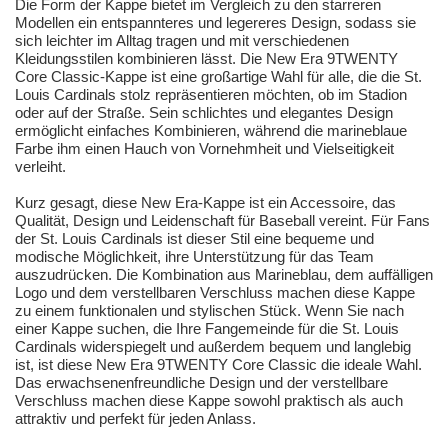
Die Form der Kappe bietet im Vergleich zu den starreren
Modellen ein entspannteres und legereres Design, sodass sie
sich leichter im Alltag tragen und mit verschiedenen
Kleidungsstilen kombinieren lässt. Die New Era 9TWENTY
Core Classic-Kappe ist eine großartige Wahl für alle, die die St.
Louis Cardinals stolz repräsentieren möchten, ob im Stadion
oder auf der Straße. Sein schlichtes und elegantes Design
ermöglicht einfaches Kombinieren, während die marineblaue
Farbe ihm einen Hauch von Vornehmheit und Vielseitigkeit
verleiht.
Kurz gesagt, diese New Era-Kappe ist ein Accessoire, das
Qualität, Design und Leidenschaft für Baseball vereint. Für Fans
der St. Louis Cardinals ist dieser Stil eine bequeme und
modische Möglichkeit, ihre Unterstützung für das Team
auszudrücken. Die Kombination aus Marineblau, dem auffälligen
Logo und dem verstellbaren Verschluss machen diese Kappe
zu einem funktionalen und stylischen Stück. Wenn Sie nach
einer Kappe suchen, die Ihre Fangemeinde für die St. Louis
Cardinals widerspiegelt und außerdem bequem und langlebig
ist, ist diese New Era 9TWENTY Core Classic die ideale Wahl.
Das erwachsenenfreundliche Design und der verstellbare
Verschluss machen diese Kappe sowohl praktisch als auch
attraktiv und perfekt für jeden Anlass.