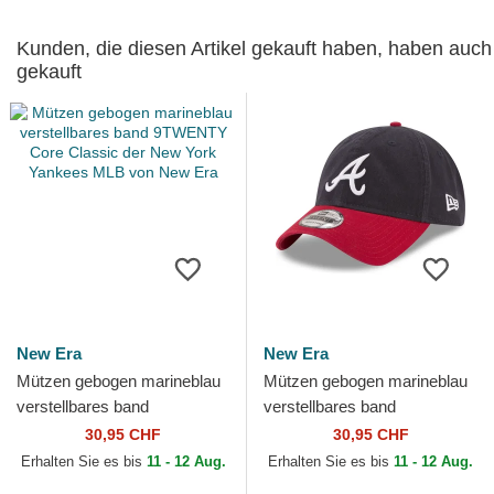
Kunden, die diesen Artikel gekauft haben, haben auch
gekauft
New Era
New Era
Mützen gebogen marineblau
Mützen gebogen marineblau
verstellbares band
verstellbares band
9TWENTY Core Classic der
9TWENTY Core Classic der
30,95 CHF
30,95 CHF
New York Yankees MLB
Atlanta Braves MLB von New
Erhalten Sie es bis
11 - 12 Aug.
Erhalten Sie es bis
11 - 12 Aug.
von...
Era