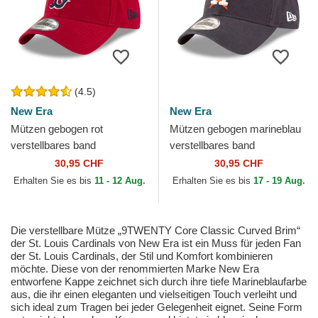
(4.5)
New Era
New Era
Mützen gebogen rot
Mützen gebogen marineblau
verstellbares band
verstellbares band
9TWENTY Core Classic der
9TWENTY Core Classic der
30,95 CHF
30,95 CHF
Boston Red Sox MLB von
Houston Astros MLB von
Erhalten Sie es bis
11 - 12 Aug.
Erhalten Sie es bis
17 - 19 Aug.
New Era
New Era
Die verstellbare Mütze „9TWENTY Core Classic Curved Brim“
der St. Louis Cardinals von New Era ist ein Muss für jeden Fan
der St. Louis Cardinals, der Stil und Komfort kombinieren
möchte. Diese von der renommierten Marke New Era
entworfene Kappe zeichnet sich durch ihre tiefe Marineblaufarbe
aus, die ihr einen eleganten und vielseitigen Touch verleiht und
sich ideal zum Tragen bei jeder Gelegenheit eignet. Seine Form