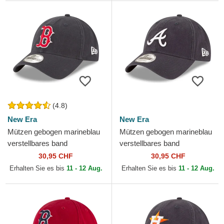
(4.8)
New Era
New Era
Mützen gebogen marineblau
Mützen gebogen marineblau
verstellbares band
verstellbares band
9TWENTY Core Classic der
9TWENTY Core Classic der
30,95 CHF
30,95 CHF
Boston Red Sox MLB von
Atlanta Braves MLB von New
Erhalten Sie es bis
11 - 12 Aug.
Erhalten Sie es bis
11 - 12 Aug.
New Era
Era