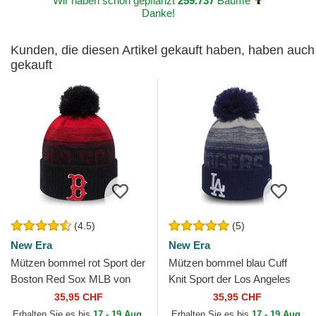
Wir haben schon gepflanzt
259.737
Bäume
Danke!
Kunden, die diesen Artikel gekauft haben, haben auch
gekauft
(4.5)
(5)
New Era
New Era
Mützen bommel rot Sport der
Mützen bommel blau Cuff
Boston Red Sox MLB von
Knit Sport der Los Angeles
New Era
Dodgers MLB von New Era
35,95 CHF
35,95 CHF
Erhalten Sie es bis
17 - 19 Aug.
Erhalten Sie es bis
17 - 19 Aug.