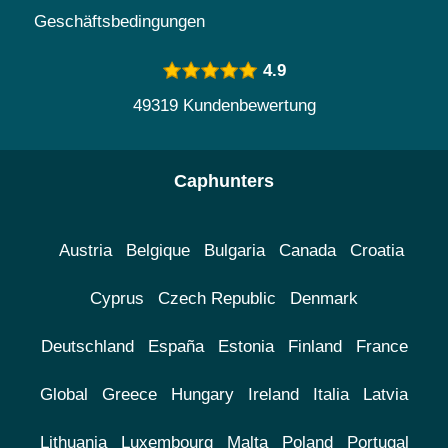
Geschäftsbedingungen
4.9
49319 Kundenbewertung
Caphunters
Austria
Belgique
Bulgaria
Canada
Croatia
Cyprus
Czech Republic
Denmark
Deutschland
España
Estonia
Finland
France
Global
Greece
Hungary
Ireland
Italia
Latvia
Lithuania
Luxembourg
Malta
Poland
Portugal