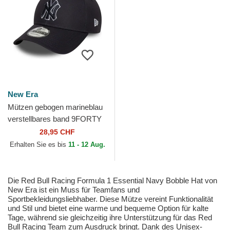
New Era
Mützen gebogen marineblau
verstellbares band 9FORTY
Outline der New York
28,95 CHF
Yankees MLB von New Era
Erhalten Sie es bis
11 - 12 Aug.
Die Red Bull Racing Formula 1 Essential Navy Bobble Hat von
New Era ist ein Muss für Teamfans und
Sportbekleidungsliebhaber. Diese Mütze vereint Funktionalität
und Stil und bietet eine warme und bequeme Option für kalte
Tage, während sie gleichzeitig ihre Unterstützung für das Red
Bull Racing Team zum Ausdruck bringt. Dank des Unisex-