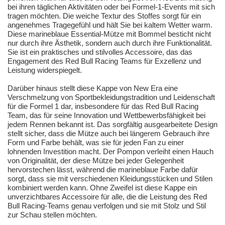
bei ihren täglichen Aktivitäten oder bei Formel-1-Events mit sich
tragen möchten. Die weiche Textur des Stoffes sorgt für ein
angenehmes Tragegefühl und hält Sie bei kaltem Wetter warm.
Diese marineblaue Essential-Mütze mit Bommel besticht nicht
nur durch ihre Ästhetik, sondern auch durch ihre Funktionalität.
Sie ist ein praktisches und stilvolles Accessoire, das das
Engagement des Red Bull Racing Teams für Exzellenz und
Leistung widerspiegelt.
Darüber hinaus stellt diese Kappe von New Era eine
Verschmelzung von Sportbekleidungstradition und Leidenschaft
für die Formel 1 dar, insbesondere für das Red Bull Racing
Team, das für seine Innovation und Wettbewerbsfähigkeit bei
jedem Rennen bekannt ist. Das sorgfältig ausgearbeitete Design
stellt sicher, dass die Mütze auch bei längerem Gebrauch ihre
Form und Farbe behält, was sie für jeden Fan zu einer
lohnenden Investition macht. Der Pompon verleiht einen Hauch
von Originalität, der diese Mütze bei jeder Gelegenheit
hervorstechen lässt, während die marineblaue Farbe dafür
sorgt, dass sie mit verschiedenen Kleidungsstücken und Stilen
kombiniert werden kann. Ohne Zweifel ist diese Kappe ein
unverzichtbares Accessoire für alle, die die Leistung des Red
Bull Racing-Teams genau verfolgen und sie mit Stolz und Stil
zur Schau stellen möchten.