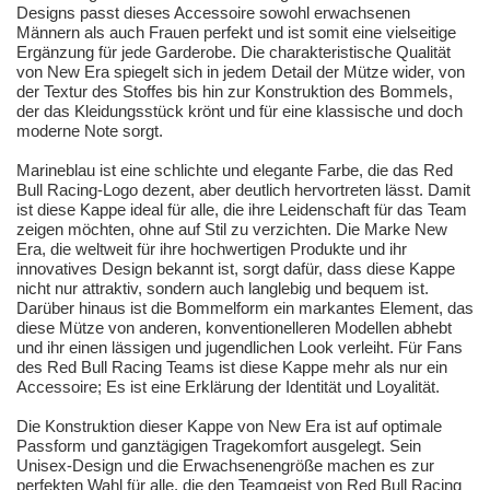
Designs passt dieses Accessoire sowohl erwachsenen
Männern als auch Frauen perfekt und ist somit eine vielseitige
Ergänzung für jede Garderobe. Die charakteristische Qualität
von New Era spiegelt sich in jedem Detail der Mütze wider, von
der Textur des Stoffes bis hin zur Konstruktion des Bommels,
der das Kleidungsstück krönt und für eine klassische und doch
moderne Note sorgt.
Marineblau ist eine schlichte und elegante Farbe, die das Red
Bull Racing-Logo dezent, aber deutlich hervortreten lässt. Damit
ist diese Kappe ideal für alle, die ihre Leidenschaft für das Team
zeigen möchten, ohne auf Stil zu verzichten. Die Marke New
Era, die weltweit für ihre hochwertigen Produkte und ihr
innovatives Design bekannt ist, sorgt dafür, dass diese Kappe
nicht nur attraktiv, sondern auch langlebig und bequem ist.
Darüber hinaus ist die Bommelform ein markantes Element, das
diese Mütze von anderen, konventionelleren Modellen abhebt
und ihr einen lässigen und jugendlichen Look verleiht. Für Fans
des Red Bull Racing Teams ist diese Kappe mehr als nur ein
Accessoire; Es ist eine Erklärung der Identität und Loyalität.
Die Konstruktion dieser Kappe von New Era ist auf optimale
Passform und ganztägigen Tragekomfort ausgelegt. Sein
Unisex-Design und die Erwachsenengröße machen es zur
perfekten Wahl für alle, die den Teamgeist von Red Bull Racing