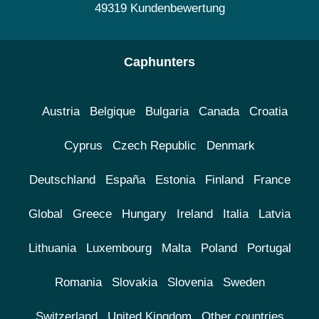
49319 Kundenbewertung
Caphunters
Austria
Belgique
Bulgaria
Canada
Croatia
Cyprus
Czech Republic
Denmark
Deutschland
España
Estonia
Finland
France
Global
Greece
Hungary
Ireland
Italia
Latvia
Lithuania
Luxembourg
Malta
Poland
Portugal
Romania
Slovakia
Slovenia
Sweden
Switzerland
United Kingdom
Other countries