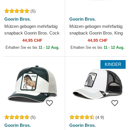
(5)
Goorin Bros.
Goorin Bros.
Mützen gebogen mehrfarbig
Mützen gebogen mehrfarbig
snapback Goorin Bros. Cock
snapback Goorin Bros. King
Team Rooster Original
Team Tiger Original Recipe
44,95 CHF
44,95 CHF
Recipe Team Pride The...
Team Pride The...
Erhalten Sie es bis
11 - 12 Aug.
Erhalten Sie es bis
11 - 12 Aug.
KINDER
(5)
(4.9)
Goorin Bros.
Goorin Bros.