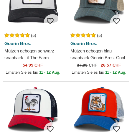
(5)
(5)
Goorin Bros.
Goorin Bros.
Mützen gebogen schwarz
Mützen gebogen blau
snapback Lit The Farm
snapback Goorin Bros. Cool
Premium The Farm Goorin
Cat Luxury Moon The Farm
54,95 CHF
37,95
CHF
26,57 CHF
Bros.
Blue Hat The Farm Goorin...
Erhalten Sie es bis
11 - 12 Aug.
Erhalten Sie es bis
11 - 12 Aug.