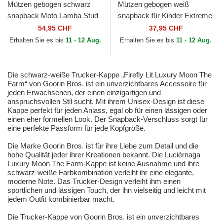
Mützen gebogen schwarz
Mützen gebogen weiß
snapback Moto Lamba Stud
snapback für Kinder Extreme
The Farm Goorin Bros.
Little Stripe The Farm Goorin
54,95 CHF
37,95 CHF
Bros.
Erhalten Sie es bis
11 - 12 Aug.
Erhalten Sie es bis
11 - 12 Aug.
Die schwarz-weiße Trucker-Kappe „Firefly Lit Luxury Moon The
Farm“ von Goorin Bros. ist ein unverzichtbares Accessoire für
jeden Erwachsenen, der einen einzigartigen und
anspruchsvollen Stil sucht. Mit ihrem Unisex-Design ist diese
Kappe perfekt für jeden Anlass, egal ob für einen lässigen oder
einen eher formellen Look. Der Snapback-Verschluss sorgt für
eine perfekte Passform für jede Kopfgröße.
Die Marke Goorin Bros. ist für ihre Liebe zum Detail und die
hohe Qualität jeder ihrer Kreationen bekannt. Die Luciérnaga
Luxury Moon The Farm-Kappe ist keine Ausnahme und ihre
schwarz-weiße Farbkombination verleiht ihr eine elegante,
moderne Note. Das Trucker-Design verleiht ihm einen
sportlichen und lässigen Touch, der ihn vielseitig und leicht mit
jedem Outfit kombinierbar macht.
Die Trucker-Kappe von Goorin Bros. ist ein unverzichtbares