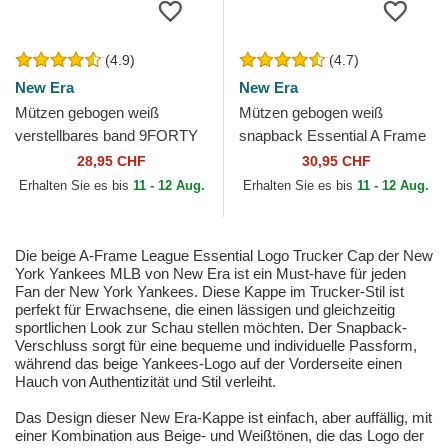
(4.9)
(4.7)
New Era
New Era
Mützen gebogen weiß
Mützen gebogen weiß
verstellbares band 9FORTY
snapback Essential A Frame
League Essential der New
der New York Yankees MLB
28,95 CHF
30,95 CHF
York Yankees MLB von New
von New Era
Erhalten Sie es bis
11 - 12 Aug.
Erhalten Sie es bis
11 - 12 Aug.
Era
Die beige A-Frame League Essential Logo Trucker Cap der New
York Yankees MLB von New Era ist ein Must-have für jeden
Fan der New York Yankees. Diese Kappe im Trucker-Stil ist
perfekt für Erwachsene, die einen lässigen und gleichzeitig
sportlichen Look zur Schau stellen möchten. Der Snapback-
Verschluss sorgt für eine bequeme und individuelle Passform,
während das beige Yankees-Logo auf der Vorderseite einen
Hauch von Authentizität und Stil verleiht.
Das Design dieser New Era-Kappe ist einfach, aber auffällig, mit
einer Kombination aus Beige- und Weißtönen, die das Logo der