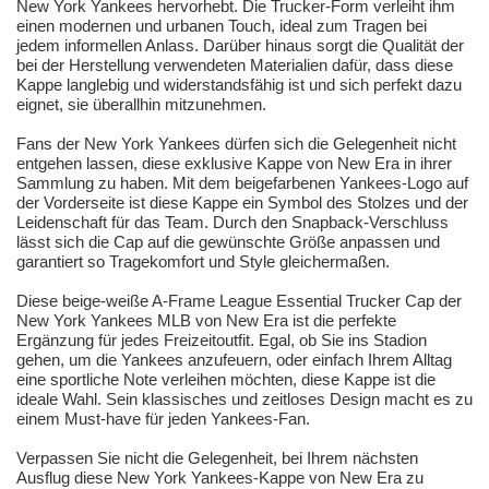
New York Yankees hervorhebt. Die Trucker-Form verleiht ihm
einen modernen und urbanen Touch, ideal zum Tragen bei
jedem informellen Anlass. Darüber hinaus sorgt die Qualität der
bei der Herstellung verwendeten Materialien dafür, dass diese
Kappe langlebig und widerstandsfähig ist und sich perfekt dazu
eignet, sie überallhin mitzunehmen.
Fans der New York Yankees dürfen sich die Gelegenheit nicht
entgehen lassen, diese exklusive Kappe von New Era in ihrer
Sammlung zu haben. Mit dem beigefarbenen Yankees-Logo auf
der Vorderseite ist diese Kappe ein Symbol des Stolzes und der
Leidenschaft für das Team. Durch den Snapback-Verschluss
lässt sich die Cap auf die gewünschte Größe anpassen und
garantiert so Tragekomfort und Style gleichermaßen.
Diese beige-weiße A-Frame League Essential Trucker Cap der
New York Yankees MLB von New Era ist die perfekte
Ergänzung für jedes Freizeitoutfit. Egal, ob Sie ins Stadion
gehen, um die Yankees anzufeuern, oder einfach Ihrem Alltag
eine sportliche Note verleihen möchten, diese Kappe ist die
ideale Wahl. Sein klassisches und zeitloses Design macht es zu
einem Must-have für jeden Yankees-Fan.
Verpassen Sie nicht die Gelegenheit, bei Ihrem nächsten
Ausflug diese New York Yankees-Kappe von New Era zu