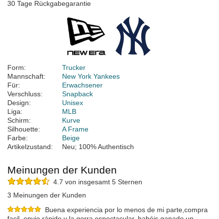
30 Tage Rückgabegarantie
Form:
Trucker
Mannschaft:
New York Yankees
Für:
Erwachsener
Verschluss:
Snapback
Design:
Unisex
Liga:
MLB
Schirm:
Kurve
Silhouette:
A Frame
Farbe:
Beige
Artikelzustand:
Neu; 100% Authentisch
Meinungen der Kunden
4.7 von insgesamt 5 Sternen
3 Meinungen der Kunden
Buena experiencia por lo menos de mi parte,compra
facil, envio rápido y la gorra espectacular, habéis ganado un