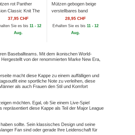
tzen rot Panther
Mützen gebogen beige
sion Classic Knit The
verstellbares band
rm Goorin Bros.
9FORTY League
37,95 CHF
28,95 CHF
Essential der New York
halten Sie es bis
11 - 12
Erhalten Sie es bis
11 - 12
Yankees MLB von New
Aug.
Aug.
Era
ären Baseballteams. Mit dem ikonischen World-
. Hergestellt von der renommierten Marke New Era,
rseite macht diese Kappe zu einem auffälligen und
gsoutfit eine sportliche Note zu verleihen, diese
Männer als auch Frauen den Stil und Komfort
zeigen möchten. Egal, ob Sie einem Live-Spiel
s repräsentiert diese Kappe als Teil der Major League
haben sollte. Sein klassisches Design und seine
langer Fan sind oder gerade Ihre Leidenschaft für