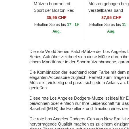
Mützen bommel rot
Mützen gebogen beig
Sport der Boston Red
verstellbares band
Sox MLB von New Era
9TWENTY World Ser
35,95 CHF
37,95 CHF
Cooperstown der Ne
Erhalten Sie es bis
17 - 19
Erhalten Sie es bis
11 -
York Yankees MLB...
Aug.
Aug.
Die rote World Series Patch-Mütze der Los Angeles 
Series-Aufnäher zeichnet sich diese Mütze durch ih
einem Marktführer in der Sportmützenbranche, garanti
Die Kombination der leuchtend roten Farbe mit dem 
eleganten Accessoire zugleich. Perfekt zum Tragen im
Mütze ist vielseitig und passt sich jedem Anlass an
genießen.
Diese rote Los Angeles Dodgers-Mütze ist ideal für 
beiwohnen oder einfach nur Ihre Leidenschaft für Bas
Baseball (MLB) die Exzellenz und Tradition eines de
Die rote Los Angeles Dodgers-Cap von New Era ist zw
hervorragende Qualität machen es zu einem einzigarti