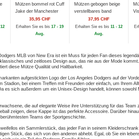
e
Mützen bommel rot Cuff
Mützen gebogen beige
Mü
Jake der Manchester
verstellbares band
Vi
ies
United Football Club
9FORTY World Series
Fa
35,95 CHF
37,95 CHF
w
Premier League von
der New York Yankees
 12
Erhalten Sie es bis
17 - 19
Erhalten Sie es bis
11 - 12
Er
New Era
MLB von New Era
Aug.
Aug.
Dodgers MLB von New Era ist ein Muss für jeden Fan dieses legend
r klassisches und zeitloses Design aus, das nie aus der Mode kommt
ert diese Mütze Qualität und Haltbarkeit.
markanten aufgestickten Logo der Los Angeles Dodgers auf der Vorde
 Stadion, bei einem Treffen mit Freunden oder einfach, um Ihrem Allta
. Da es sich außerdem um ein Unisex-Design handelt, können sowohl 
Erwachsene, die auf elegante Weise ihre Unterstützung für das Team 
eball zeigen, diese Kappe ist das perfekte Accessoire. Darüber hinau
r berühmtesten Teams der Sportgeschichte.
eifellos ein Sammlerstück, das jeder Fan in seinem Kleiderschrank 
gen Stück, das sich von den anderen abhebt. Egal, ob Sie ein lebens