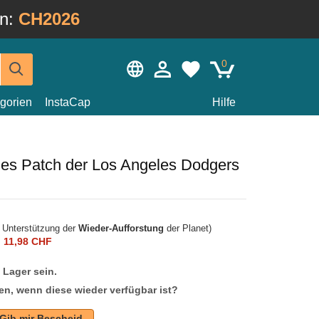
in:
CH2026
0
gorien
InstaCap
Hilfe
ies Patch der Los Angeles Dodgers
r Unterstützung der
Wieder-Aufforstung
der Planet)
n
11,98 CHF
f Lager sein.
en, wenn diese wieder verfügbar ist?
Gib mir Bescheid