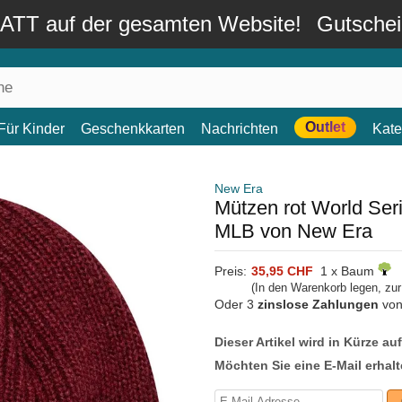
TT auf der gesamten Website!
Gutsche
Outlet
Für Kinder
Geschenkkarten
Nachrichten
Kate
New Era
Mützen rot World Ser
MLB von New Era
Preis:
35,95 CHF
1 x Baum
(In den Warenkorb legen, zu
Oder 3
zinslose Zahlungen
vo
Dieser Artikel wird in Kürze au
Möchten Sie eine E-Mail erhalt