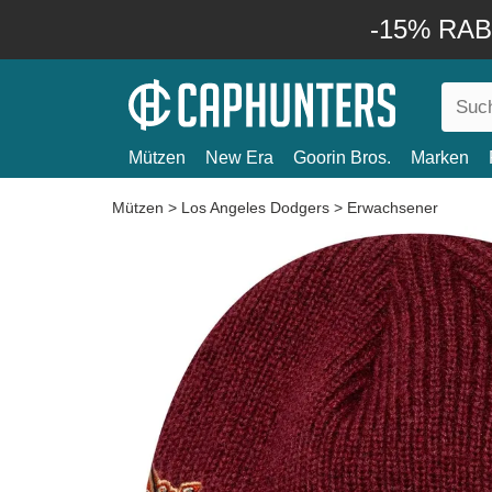
-15% RABA
Mützen
New Era
Goorin Bros.
Marken
Mützen
>
Los Angeles Dodgers
>
Erwachsener