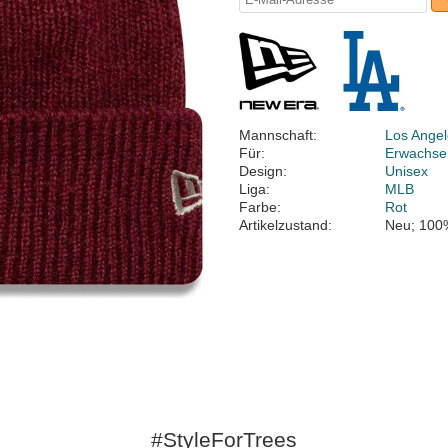
Mannschaft:
Los Ange
Für:
Erwachse
Design:
Unisex
Liga:
MLB
Farbe:
Rot
Artikelzustand:
Neu; 100
#StyleForTrees