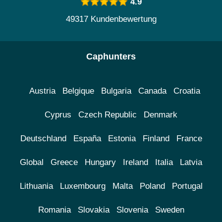
4.9
49317 Kundenbewertung
Caphunters
Austria
Belgique
Bulgaria
Canada
Croatia
Cyprus
Czech Republic
Denmark
Deutschland
España
Estonia
Finland
France
Global
Greece
Hungary
Ireland
Italia
Latvia
Lithuania
Luxembourg
Malta
Poland
Portugal
Romania
Slovakia
Slovenia
Sweden