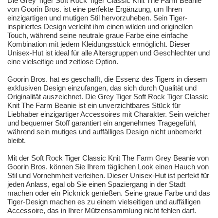
Die Grey Tiger Soft Rock Tiger Classic Knit The Farm Beanie
von Goorin Bros. ist eine perfekte Ergänzung, um Ihren
einzigartigen und mutigen Stil hervorzuheben. Sein Tiger-
inspiriertes Design verleiht ihm einen wilden und originellen
Touch, während seine neutrale graue Farbe eine einfache
Kombination mit jedem Kleidungsstück ermöglicht. Dieser
Unisex-Hut ist ideal für alle Altersgruppen und Geschlechter und
eine vielseitige und zeitlose Option.
Goorin Bros. hat es geschafft, die Essenz des Tigers in diesem
exklusiven Design einzufangen, das sich durch Qualität und
Originalität auszeichnet. Die Grey Tiger Soft Rock Tiger Classic
Knit The Farm Beanie ist ein unverzichtbares Stück für
Liebhaber einzigartiger Accessoires mit Charakter. Sein weicher
und bequemer Stoff garantiert ein angenehmes Tragegefühl,
während sein mutiges und auffälliges Design nicht unbemerkt
bleibt.
Mit der Soft Rock Tiger Classic Knit The Farm Grey Beanie von
Goorin Bros. können Sie Ihrem täglichen Look einen Hauch von
Stil und Vornehmheit verleihen. Dieser Unisex-Hut ist perfekt für
jeden Anlass, egal ob Sie einen Spaziergang in der Stadt
machen oder ein Picknick genießen. Seine graue Farbe und das
Tiger-Design machen es zu einem vielseitigen und auffälligen
Accessoire, das in Ihrer Mützensammlung nicht fehlen darf.