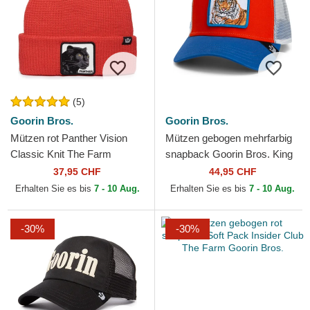
(5)
Goorin Bros.
Goorin Bros.
Mützen rot Panther Vision
Mützen gebogen mehrfarbig
Classic Knit The Farm
snapback Goorin Bros. King
Goorin Bros.
Team Tiger Original Recipe
37,95 CHF
44,95 CHF
Team Pride The...
Erhalten Sie es bis
7 - 10 Aug.
Erhalten Sie es bis
7 - 10 Aug.
-30%
-30%