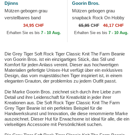
Djinns
Goorin Bros.
Mützen gebogen grau
Mützen gebogen grau
verstellbares band
snapback Rock On Hobby
Seersoftmesh Soft FC von
Horse Happy Thoughts The
34,95 CHF
65,95
CHF
46,17 CHF
Djinns
Farm Goorin Bros.
Erhalten Sie es bis
7 - 10 Aug.
Erhalten Sie es bis
7 - 10 Aug.
Die Grey Tiger Soft Rock Tiger Classic Knit The Farm Beanie
von Goorin Bros. ist ein einzigartiges Stück, das Stil und
Komfort für jeden Anlass vereint. Dieser aus hochwertigen
Materialien gefertigte Unisex-Hut verfügt über ein exklusives
Design, das vom majestätischen Tiger inspiriert ist, in einem
eleganten Grauton, der problemlos zu jedem Outfit passt.
Die Marke Goorin Bros. zeichnet sich durch ihre Liebe zum
Detail und ihre Leidenschaft für Kreativität in jeder ihrer
Kreationen aus. Die Soft Rock Tiger Classic Knit The Farm
Grey Tiger Beanie ist ein perfektes Beispiel für die
Handwerkskunst und Innovation, die diese renommierte Marke
auszeichnet. Dieser Hut für Erwachsene ist ideal für alle, die ein
vielseitiges Accessoire mit Persönlichkeit suchen.