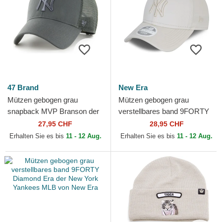
47 Brand
New Era
Mützen gebogen grau
Mützen gebogen grau
snapback MVP Branson der
verstellbares band 9FORTY
New York Yankees MLB von
Tonal der New York Yankees
27,95 CHF
28,95 CHF
47 Brand
MLB von New Era
Erhalten Sie es bis
11 - 12 Aug.
Erhalten Sie es bis
11 - 12 Aug.