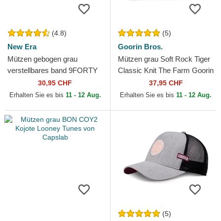
(4.8)
(5)
New Era
Goorin Bros.
Mützen gebogen grau
Mützen grau Soft Rock Tiger
verstellbares band 9FORTY
Classic Knit The Farm Goorin
Diamond Era der New York
Bros.
30,95 CHF
37,95 CHF
Yankees MLB von New Era
Erhalten Sie es bis
11 - 12 Aug.
Erhalten Sie es bis
11 - 12 Aug.
(5)