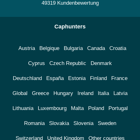
49319 Kundenbewertung
Caphunters
Austria
Belgique
Bulgaria
Canada
Croatia
Cyprus
Czech Republic
Denmark
Deutschland
España
Estonia
Finland
France
Global
Greece
Hungary
Ireland
Italia
Latvia
Lithuania
Luxembourg
Malta
Poland
Portugal
Romania
Slovakia
Slovenia
Sweden
Switzerland
United Kingdom
Other countries