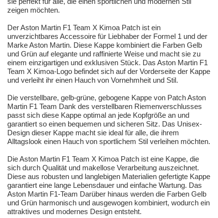
sie perfekt für alle, die einen sportlichen und modernen Stil
zeigen möchten.
Der Aston Martin F1 Team X Kimoa Patch ist ein
unverzichtbares Accessoire für Liebhaber der Formel 1 und der
Marke Aston Martin. Diese Kappe kombiniert die Farben Gelb
und Grün auf elegante und raffinierte Weise und macht sie zu
einem einzigartigen und exklusiven Stück. Das Aston Martin F1
Team X Kimoa-Logo befindet sich auf der Vorderseite der Kappe
und verleiht ihr einen Hauch von Vornehmheit und Stil.
Die verstellbare, gelb-grüne, gebogene Kappe von Patch Aston
Martin F1 Team Dank des verstellbaren Riemenverschlusses
passt sich diese Kappe optimal an jede Kopfgröße an und
garantiert so einen bequemen und sicheren Sitz. Das Unisex-
Design dieser Kappe macht sie ideal für alle, die ihrem
Alltagslook einen Hauch von sportlichem Stil verleihen möchten.
Die Aston Martin F1 Team X Kimoa Patch ist eine Kappe, die
sich durch Qualität und makellose Verarbeitung auszeichnet.
Diese aus robusten und langlebigen Materialien gefertigte Kappe
garantiert eine lange Lebensdauer und einfache Wartung. Das
Aston Martin F1-Team Darüber hinaus werden die Farben Gelb
und Grün harmonisch und ausgewogen kombiniert, wodurch ein
attraktives und modernes Design entsteht.