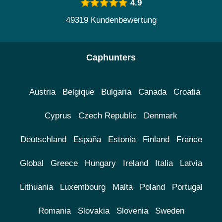
4.9
49319 Kundenbewertung
Caphunters
Austria
Belgique
Bulgaria
Canada
Croatia
Cyprus
Czech Republic
Denmark
Deutschland
España
Estonia
Finland
France
Global
Greece
Hungary
Ireland
Italia
Latvia
Lithuania
Luxembourg
Malta
Poland
Portugal
Romania
Slovakia
Slovenia
Sweden