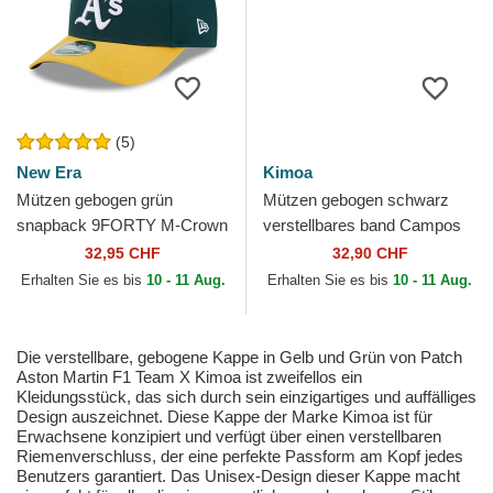
(5)
New Era
Kimoa
Mützen gebogen grün
Mützen gebogen schwarz
snapback 9FORTY M-Crown
verstellbares band Campos
Player Replica der Oakland
Racing 1998 von Kimoa
32,95 CHF
32,90 CHF
Athletics MLB von New Era
Erhalten Sie es bis
10 - 11 Aug.
Erhalten Sie es bis
10 - 11 Aug.
Die verstellbare, gebogene Kappe in Gelb und Grün von Patch
Aston Martin F1 Team X Kimoa ist zweifellos ein
Kleidungsstück, das sich durch sein einzigartiges und auffälliges
Design auszeichnet. Diese Kappe der Marke Kimoa ist für
Erwachsene konzipiert und verfügt über einen verstellbaren
Riemenverschluss, der eine perfekte Passform am Kopf jedes
Benutzers garantiert. Das Unisex-Design dieser Kappe macht