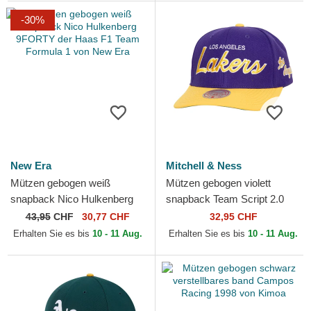
-30%
New Era
Mitchell & Ness
Mützen gebogen weiß
Mützen gebogen violett
snapback Nico Hulkenberg
snapback Team Script 2.0
9FORTY der Haas F1 Team
Pro der Los Angeles Lakers
43,95
CHF
30,77 CHF
32,95 CHF
Formula 1 von New Era
NBA von Mitchell & Ness
Erhalten Sie es bis
10 - 11 Aug.
Erhalten Sie es bis
10 - 11 Aug.