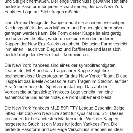
und Stil gleichermaßen. Der enge Verschluss gewährleistet eine
perfekte Passform für jeden Erwachsenen, der das New York
Yankees-Logo mit Stolz tragen möchte.
Das Unisex-Design der Kappe macht sie zu einem vielseitigen
Kleidungsstück, das von Männern und Frauen gleichermaßen
getragen werden kann. Die Form dieser Kappe ist einzigartig
und unverwechselbar, wodurch sie sich von den anderen
Kappen der New Era-Kollektion abhebt. Die beige Farbe verleiht
ihm einen Hauch von Eleganz und Raffinesse und lässt sich
perfekt mit jedem Freizeitoutfit kombinieren.
Die New York Yankees sind eines der symbolträchtigsten
Teams der MLB und das Tragen ihrer Kappe zeigt Ihre
bedingungslose Unterstützung für das New Yorker Team. Diese
Kappe ist das ideale Accessoire zum Tragen im Stadion, auf der
Straße oder bei jeder Sportveranstaltung. Das auf der
Vorderseite aufgestickte Yankees-Logo verleiht ihm eine
authentische und echte Note, die nicht unbemerkt bleibt.
Die New York Yankees MLB 59FIFTY League Essential Beige
Fitted Flat Cap von New Era steht für Qualität und Stil. Dieses
von einer der bekanntesten Marken in der Welt der Kappen
hergestellte Stück ist ein Muss für jeden Yankees-Fan. Die
perfekte Passform und der enge Verschluss machen es ideal