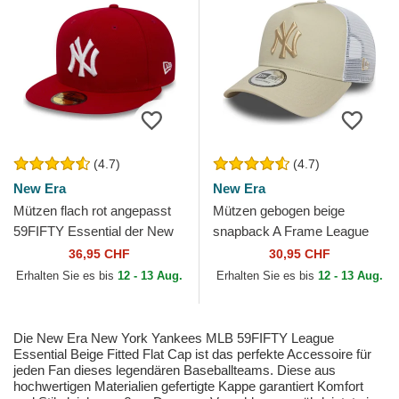
(4.7)
(4.7)
New Era
New Era
Mützen flach rot angepasst
Mützen gebogen beige
59FIFTY Essential der New
snapback A Frame League
York Yankees MLB von New
Essential der New York
36,95 CHF
30,95 CHF
Era
Yankees MLB von New Era
Erhalten Sie es bis
12 - 13 Aug.
Erhalten Sie es bis
12 - 13 Aug.
Die New Era New York Yankees MLB 59FIFTY League
Essential Beige Fitted Flat Cap ist das perfekte Accessoire für
jeden Fan dieses legendären Baseballteams. Diese aus
hochwertigen Materialien gefertigte Kappe garantiert Komfort