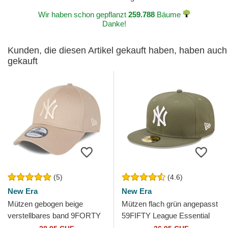
gepostet am 2024-07-22 von Hugo
Wir haben schon gepflanzt
259.788
Bäume
Danke!
Kunden, die diesen Artikel gekauft haben, haben auch
gekauft
(5)
(4.6)
New Era
New Era
Mützen gebogen beige
Mützen flach grün angepasst
verstellbares band 9FORTY
59FIFTY League Essential
League Essential der New
der New York Yankees MLB