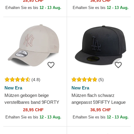
28,95 CHF
36,95 CHF
York Yankees MLB von New
von New Era
Erhalten Sie es bis
12 - 13 Aug.
Erhalten Sie es bis
12 - 13 Aug.
Era
(4.8)
(5)
New Era
New Era
Mützen gebogen beige
Mützen flach schwarz
verstellbares band 9FORTY
angepasst 59FIFTY League
League Essential Poly der
Essential der Los Angeles
28,95 CHF
36,95 CHF
New York Yankees MLB
Dodgers MLB von New Era
Erhalten Sie es bis
12 - 13 Aug.
Erhalten Sie es bis
12 - 13 Aug.
von...