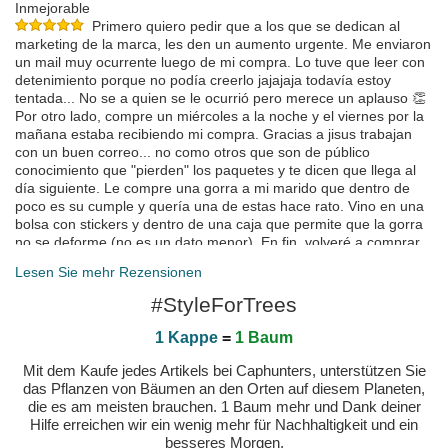
Inmejorable
Primero quiero pedir que a los que se dedican al
marketing de la marca, les den un aumento urgente. Me enviaron
un mail muy ocurrente luego de mi compra. Lo tuve que leer con
detenimiento porque no podía creerlo jajajaja todavía estoy
tentada... No se a quien se le ocurrió pero merece un aplauso 👏
Por otro lado, compre un miércoles a la noche y el viernes por la
mañana estaba recibiendo mi compra. Gracias a jisus trabajan
con un buen correo... no como otros que son de público
conocimiento que "pierden" los paquetes y te dicen que llega al
día siguiente. Le compre una gorra a mi marido que dentro de
poco es su cumple y quería una de estas hace rato. Vino en una
bolsa con stickers y dentro de una caja que permite que la gorra
no se deforme (no es un dato menor). En fin, volveré a comprar
muchas veces más. Estoy más que conforme con el servicio,
Lesen Sie mehr Rezensionen
tanto que me estoy tomando este ratito en escribir semejante
mensaje jajaja. Muchas gracias por hacer la diferencia 🫶🏼
#StyleForTrees
gepostet am 2024-09-28 von Delfina
1 Kappe
=
1 Baum
Ottima qualità
gepostet am 2024-08-30 von Domenico
Mit dem Kaufe jedes Artikels bei Caphunters, unterstützen Sie
Genial y el envío súper rapidp
das Pflanzen von Bäumen an den Orten auf diesem Planeten,
gepostet am 2024-08-07 von Noelia
die es am meisten brauchen. 1 Baum mehr und Dank deiner
Hilfe erreichen wir ein wenig mehr für Nachhaltigkeit und ein
besseres Morgen.