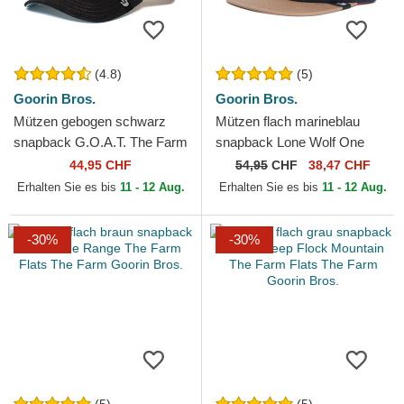
(4.8)
(5)
Goorin Bros.
Goorin Bros.
Mützen gebogen schwarz
Mützen flach marineblau
snapback G.O.A.T. The Farm
snapback Lone Wolf One
Goorin Bros.
Pack The Farm Flats The
44,95 CHF
54,95
CHF
38,47 CHF
Farm Goorin Bros.
Erhalten Sie es bis
11 - 12 Aug.
Erhalten Sie es bis
11 - 12 Aug.
-30%
-30%