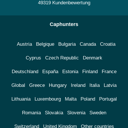
49319 Kundenbewertung
Caphunters
Austria
Belgique
Bulgaria
Canada
Croatia
Cyprus
Czech Republic
Denmark
Deutschland
España
Estonia
Finland
France
Global
Greece
Hungary
Ireland
Italia
Latvia
Lithuania
Luxembourg
Malta
Poland
Portugal
Romania
Slovakia
Slovenia
Sweden
Switzerland
United Kingdom
Other countries