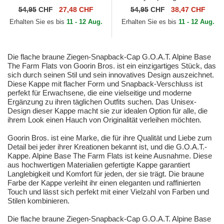
Flats The Farm Goorin Bros.
Flats The Farm Goorin Bros.
54,95
CHF
27,48 CHF
54,95
CHF
38,47 CHF
Erhalten Sie es bis
11 - 12 Aug.
Erhalten Sie es bis
11 - 12 Aug.
Die flache braune Ziegen-Snapback-Cap G.O.A.T. Alpine Base
The Farm Flats von Goorin Bros. ist ein einzigartiges Stück, das
sich durch seinen Stil und sein innovatives Design auszeichnet.
Diese Kappe mit flacher Form und Snapback-Verschluss ist
perfekt für Erwachsene, die eine vielseitige und moderne
Ergänzung zu ihren täglichen Outfits suchen. Das Unisex-
Design dieser Kappe macht sie zur idealen Option für alle, die
ihrem Look einen Hauch von Originalität verleihen möchten.
Goorin Bros. ist eine Marke, die für ihre Qualität und Liebe zum
Detail bei jeder ihrer Kreationen bekannt ist, und die G.O.A.T.-
Kappe. Alpine Base The Farm Flats ist keine Ausnahme. Diese
aus hochwertigen Materialien gefertigte Kappe garantiert
Langlebigkeit und Komfort für jeden, der sie trägt. Die braune
Farbe der Kappe verleiht ihr einen eleganten und raffinierten
Touch und lässt sich perfekt mit einer Vielzahl von Farben und
Stilen kombinieren.
Die flache braune Ziegen-Snapback-Cap G.O.A.T. Alpine Base