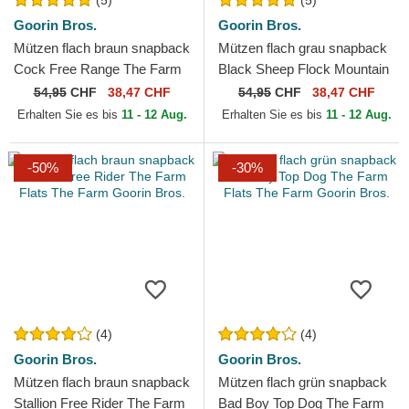
(5)
(5)
Goorin Bros.
Goorin Bros.
Mützen flach braun snapback
Mützen flach grau snapback
Cock Free Range The Farm
Black Sheep Flock Mountain
Flats The Farm Goorin Bros.
The Farm Flats The Farm
54,95
CHF
38,47 CHF
54,95
CHF
38,47 CHF
Goorin Bros.
Erhalten Sie es bis
11 - 12 Aug.
Erhalten Sie es bis
11 - 12 Aug.
-50%
-30%
(4)
(4)
Goorin Bros.
Goorin Bros.
Mützen flach braun snapback
Mützen flach grün snapback
Stallion Free Rider The Farm
Bad Boy Top Dog The Farm