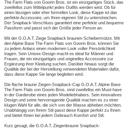
The Farm Flats von Goorin Bros. ist ein einzigartiges Stück, das
zweifellos zum Mittelpunkt jedes Outfits werden wird. Ob für
einen lässigen oder eher formellen Look, diese Kappe ist das
perfekte Accessoire, um Ihren eigenen Stil zu unterstreichen.
Der Snapback-Verschluss garantiert eine perfekte und bequeme
Passform und passt sich der Größe jeder Person an.
Mit der G.O.A.T. Ziege Snapback braunen Schiebermütze. Mit
den Alpine Base The Farm Flats von Goorin Bros. können Sie
zu jedem Anlass einen modernen Look voller Persönlichkeit
tragen. Sein Unisex-Design macht es ideal für Männer und
Frauen, die ein einzigartiges und originelles Accessoire zur
Ergänzung ihrer Kleidung suchen. Darüber hinaus sorgt die
Qualität der bei der Herstellung verwendeten Materialien dafür,
dass diese Kappe Sie lange begleiten wird.
Die flache braune Ziegen-Snapback-Cap G.O.A.T. Alpine Base
The Farm Flats von Goorin Bros. sind zweifellos ein Must-have
in der Garderobe eines jeden Modeliebhabers. Sein innovatives
Design und seine hervorragende Qualität machen es zu einer
klugen Wahl für alle, die sich von der Masse abheben möchten.
Unabhängig von Ihrem Stil passt diese Kappe perfekt zu Ihnen
und bietet Ihnen bei jedem Gebrauch Komfort und Stil.
Kurz gesagt, die G.O.A.T. Ziegenbraune Snapback-