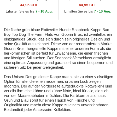
The Farm Goorin Bros.
Farm Goorin Bros.
44,95 CHF
44,95 CHF
Erhalten Sie es bis
7 - 10 Aug.
Erhalten Sie es bis
7 - 10 Aug.
Die flache grün-blaue Rottweiler-Hunde-Snapback-Kappe Bad
Boy Top Dog The Farm Flats von Goorin Bros. ist zweifellos ein
einzigartiges Stück, das sich durch sein originelles Design und
seine Qualität auszeichnet. Diese von der renommierten Marke
Goorin Bros. hergestellte Kappe mit einer anderen Form als die
herkömmlichen ist perfekt für Erwachsene, die einen frischen
und lässigen Stil suchen. Der Snapback-Verschluss ermöglicht
eine optimale Anpassung und garantiert so einen bequemen und
sicheren Sitz bei jeder Gelegenheit.
Das Unisex-Design dieser Kappe macht sie zu einer vielseitigen
Option für alle, die einen modernen, urbanen Look zeigen
möchten. Der auf der Vorderseite aufgedruckte Rottweiler-Hund
verleiht ihm eine kühne und kühne Note, ideal für alle, die sich
von der Masse abheben möchten. Die Farbkombination aus
Grün und Blau sorgt für einen Hauch von Frische und
Originalität und macht diese Kappe zu einem unverzichtbaren
Bestandteil jeder Accessoire-Kollektion.