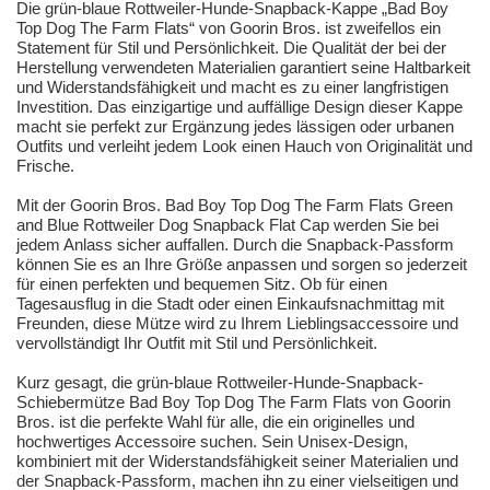
Die grün-blaue Rottweiler-Hunde-Snapback-Kappe „Bad Boy
Top Dog The Farm Flats“ von Goorin Bros. ist zweifellos ein
Statement für Stil und Persönlichkeit. Die Qualität der bei der
Herstellung verwendeten Materialien garantiert seine Haltbarkeit
und Widerstandsfähigkeit und macht es zu einer langfristigen
Investition. Das einzigartige und auffällige Design dieser Kappe
macht sie perfekt zur Ergänzung jedes lässigen oder urbanen
Outfits und verleiht jedem Look einen Hauch von Originalität und
Frische.
Mit der Goorin Bros. Bad Boy Top Dog The Farm Flats Green
and Blue Rottweiler Dog Snapback Flat Cap werden Sie bei
jedem Anlass sicher auffallen. Durch die Snapback-Passform
können Sie es an Ihre Größe anpassen und sorgen so jederzeit
für einen perfekten und bequemen Sitz. Ob für einen
Tagesausflug in die Stadt oder einen Einkaufsnachmittag mit
Freunden, diese Mütze wird zu Ihrem Lieblingsaccessoire und
vervollständigt Ihr Outfit mit Stil und Persönlichkeit.
Kurz gesagt, die grün-blaue Rottweiler-Hunde-Snapback-
Schiebermütze Bad Boy Top Dog The Farm Flats von Goorin
Bros. ist die perfekte Wahl für alle, die ein originelles und
hochwertiges Accessoire suchen. Sein Unisex-Design,
kombiniert mit der Widerstandsfähigkeit seiner Materialien und
der Snapback-Passform, machen ihn zu einer vielseitigen und