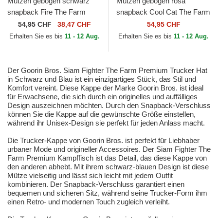
Mützen gebogen schwarz
Mützen gebogen rosa
snapback Fire The Farm
snapback Cool Cat The Farm
Premium The Farm Goorin
Premium The Farm Goorin
54,95
CHF
38,47 CHF
54,95 CHF
Bros.
Bros.
Erhalten Sie es bis
11 - 12 Aug.
Erhalten Sie es bis
11 - 12 Aug.
Der Goorin Bros. Siam Fighter The Farm Premium Trucker Hat
in Schwarz und Blau ist ein einzigartiges Stück, das Stil und
Komfort vereint. Diese Kappe der Marke Goorin Bros. ist ideal
für Erwachsene, die sich durch ein originelles und auffälliges
Design auszeichnen möchten. Durch den Snapback-Verschluss
können Sie die Kappe auf die gewünschte Größe einstellen,
während ihr Unisex-Design sie perfekt für jeden Anlass macht.
Die Trucker-Kappe von Goorin Bros. ist perfekt für Liebhaber
urbaner Mode und origineller Accessoires. Der Siam Fighter The
Farm Premium Kampffisch ist das Detail, das diese Kappe von
den anderen abhebt. Mit ihrem schwarz-blauen Design ist diese
Mütze vielseitig und lässt sich leicht mit jedem Outfit
kombinieren. Der Snapback-Verschluss garantiert einen
bequemen und sicheren Sitz, während seine Trucker-Form ihm
einen Retro- und modernen Touch zugleich verleiht.