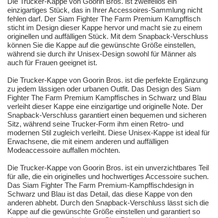
Die Trucker-Kappe von Goorin Bros. ist zweifellos ein
einzigartiges Stück, das in Ihrer Accessoires-Sammlung nicht
fehlen darf. Der Siam Fighter The Farm Premium Kampffisch
sticht im Design dieser Kappe hervor und macht sie zu einem
originellen und auffälligen Stück. Mit dem Snapback-Verschluss
können Sie die Kappe auf die gewünschte Größe einstellen,
während sie durch ihr Unisex-Design sowohl für Männer als
auch für Frauen geeignet ist.
Die Trucker-Kappe von Goorin Bros. ist die perfekte Ergänzung
zu jedem lässigen oder urbanen Outfit. Das Design des Siam
Fighter The Farm Premium Kampffisches in Schwarz und Blau
verleiht dieser Kappe eine einzigartige und originelle Note. Der
Snapback-Verschluss garantiert einen bequemen und sicheren
Sitz, während seine Trucker-Form ihm einen Retro- und
modernen Stil zugleich verleiht. Diese Unisex-Kappe ist ideal für
Erwachsene, die mit einem anderen und auffälligen
Modeaccessoire auffallen möchten.
Die Trucker-Kappe von Goorin Bros. ist ein unverzichtbares Teil
für alle, die ein originelles und hochwertiges Accessoire suchen.
Das Siam Fighter The Farm Premium-Kampffischdesign in
Schwarz und Blau ist das Detail, das diese Kappe von den
anderen abhebt. Durch den Snapback-Verschluss lässt sich die
Kappe auf die gewünschte Größe einstellen und garantiert so