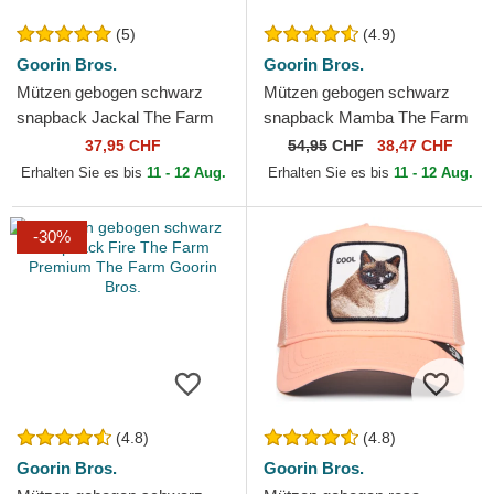
(5)
(4.9)
Goorin Bros.
Goorin Bros.
Mützen gebogen schwarz
Mützen gebogen schwarz
snapback Jackal The Farm
snapback Mamba The Farm
Premium The Farm Goorin
Premium The Farm Goorin
37,95 CHF
54,95
CHF
38,47 CHF
Bros.
Bros.
Erhalten Sie es bis
11 - 12 Aug.
Erhalten Sie es bis
11 - 12 Aug.
-30%
(4.8)
(4.8)
Goorin Bros.
Goorin Bros.