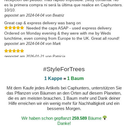
es la primera compra ni será la última que realice en Caphunters.
10/10.
gepostet am 2024-04-04 von Beatriz
Great cap & express delivery was bang on
Needed the caps ASAP - used express delivery.
Ordered on Monday evening & they were with me by Weds
lunchtime, even coming from Europe to the UK. Great all round!
gepostet am 2024-04-04 von Mark
gepostet am 2026-01-21 von Patricia
#StyleForTrees
1 Kappe
=
1 Baum
Mit dem Kaufe jedes Artikels bei Caphunters, unterstützen Sie
das Pflanzen von Bäumen an den Orten auf diesem Planeten,
die es am meisten brauchen. 1 Baum mehr und Dank deiner
Hilfe erreichen wir ein wenig mehr für Nachhaltigkeit und ein
besseres Morgen.
Wir haben schon gepflanzt
259.589
Bäume
Danke!