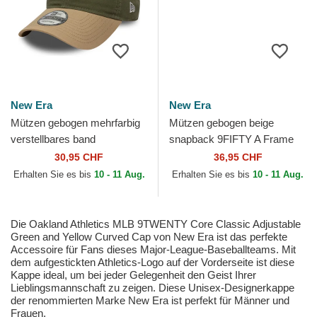
New Era
New Era
Mützen gebogen mehrfarbig
Mützen gebogen beige
verstellbares band
snapback 9FIFTY A Frame
9TWENTY Mini Washed
Classic der Oakland Athletics
30,95 CHF
36,95 CHF
Contrast der Oakland
MLB von New Era
Erhalten Sie es bis
10 - 11 Aug.
Erhalten Sie es bis
10 - 11 Aug.
Athletics...
Die Oakland Athletics MLB 9TWENTY Core Classic Adjustable
Green and Yellow Curved Cap von New Era ist das perfekte
Accessoire für Fans dieses Major-League-Baseballteams. Mit
dem aufgestickten Athletics-Logo auf der Vorderseite ist diese
Kappe ideal, um bei jeder Gelegenheit den Geist Ihrer
Lieblingsmannschaft zu zeigen. Diese Unisex-Designerkappe
der renommierten Marke New Era ist perfekt für Männer und
Frauen.