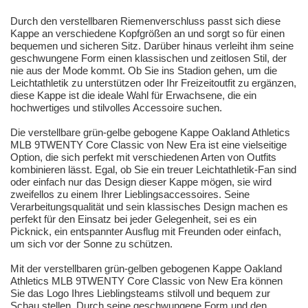
Durch den verstellbaren Riemenverschluss passt sich diese
Kappe an verschiedene Kopfgrößen an und sorgt so für einen
bequemen und sicheren Sitz. Darüber hinaus verleiht ihm seine
geschwungene Form einen klassischen und zeitlosen Stil, der
nie aus der Mode kommt. Ob Sie ins Stadion gehen, um die
Leichtathletik zu unterstützen oder Ihr Freizeitoutfit zu ergänzen,
diese Kappe ist die ideale Wahl für Erwachsene, die ein
hochwertiges und stilvolles Accessoire suchen.
Die verstellbare grün-gelbe gebogene Kappe Oakland Athletics
MLB 9TWENTY Core Classic von New Era ist eine vielseitige
Option, die sich perfekt mit verschiedenen Arten von Outfits
kombinieren lässt. Egal, ob Sie ein treuer Leichtathletik-Fan sind
oder einfach nur das Design dieser Kappe mögen, sie wird
zweifellos zu einem Ihrer Lieblingsaccessoires. Seine
Verarbeitungsqualität und sein klassisches Design machen es
perfekt für den Einsatz bei jeder Gelegenheit, sei es ein
Picknick, ein entspannter Ausflug mit Freunden oder einfach,
um sich vor der Sonne zu schützen.
Mit der verstellbaren grün-gelben gebogenen Kappe Oakland
Athletics MLB 9TWENTY Core Classic von New Era können
Sie das Logo Ihres Lieblingsteams stilvoll und bequem zur
Schau stellen. Durch seine geschwungene Form und den