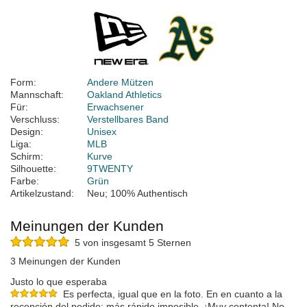
Form:
Andere Mützen
Mannschaft:
Oakland Athletics
Für:
Erwachsener
Verschluss:
Verstellbares Band
Design:
Unisex
Liga:
MLB
Schirm:
Kurve
Silhouette:
9TWENTY
Farbe:
Grün
Artikelzustand:
Neu; 100% Authentisch
Meinungen der Kunden
5 von insgesamt 5 Sternen
3 Meinungen der Kunden
Justo lo que esperaba
Es perfecta, igual que en la foto. En en cuanto a la
recepción del pedido: más rápido imposible. ¡Muy contenta! No