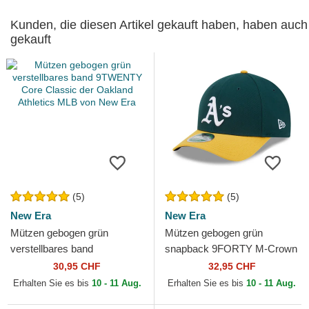
Kunden, die diesen Artikel gekauft haben, haben auch
gekauft
(5)
(5)
New Era
New Era
Mützen gebogen grün
Mützen gebogen grün
verstellbares band
snapback 9FORTY M-Crown
9TWENTY Core Classic der
Player Replica der Oakland
30,95 CHF
32,95 CHF
Oakland Athletics MLB von
Athletics MLB von New Era
Erhalten Sie es bis
10 - 11 Aug.
Erhalten Sie es bis
10 - 11 Aug.
New Era