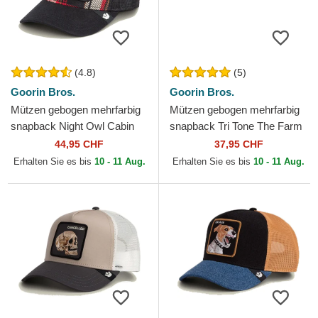
(4.8)
(5)
Goorin Bros.
Goorin Bros.
Mützen gebogen mehrfarbig
Mützen gebogen mehrfarbig
snapback Night Owl Cabin
snapback Tri Tone The Farm
Fever Homestead The Farm
Goorin Bros.
44,95 CHF
37,95 CHF
Goorin Bros.
Erhalten Sie es bis
10 - 11 Aug.
Erhalten Sie es bis
10 - 11 Aug.