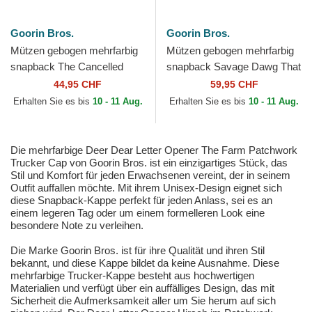
Goorin Bros.
Goorin Bros.
Mützen gebogen mehrfarbig
Mützen gebogen mehrfarbig
snapback The Cancelled
snapback Savage Dawg That
Skull The Farm Goorin Bros.
Dawg In Me The Farm
44,95 CHF
59,95 CHF
Goorin Bros.
Erhalten Sie es bis
10 - 11 Aug.
Erhalten Sie es bis
10 - 11 Aug.
Die mehrfarbige Deer Dear Letter Opener The Farm Patchwork
Trucker Cap von Goorin Bros. ist ein einzigartiges Stück, das
Stil und Komfort für jeden Erwachsenen vereint, der in seinem
Outfit auffallen möchte. Mit ihrem Unisex-Design eignet sich
diese Snapback-Kappe perfekt für jeden Anlass, sei es an
einem legeren Tag oder um einem formelleren Look eine
besondere Note zu verleihen.
Die Marke Goorin Bros. ist für ihre Qualität und ihren Stil
bekannt, und diese Kappe bildet da keine Ausnahme. Diese
mehrfarbige Trucker-Kappe besteht aus hochwertigen
Materialien und verfügt über ein auffälliges Design, das mit
Sicherheit die Aufmerksamkeit aller um Sie herum auf sich