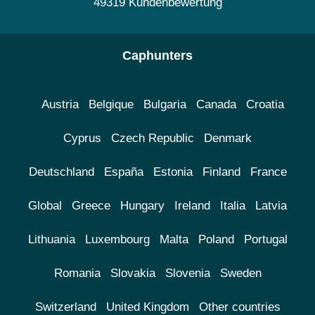
49319 Kundenbewertung
Caphunters
Austria
Belgique
Bulgaria
Canada
Croatia
Cyprus
Czech Republic
Denmark
Deutschland
España
Estonia
Finland
France
Global
Greece
Hungary
Ireland
Italia
Latvia
Lithuania
Luxembourg
Malta
Poland
Portugal
Romania
Slovakia
Slovenia
Sweden
Switzerland
United Kingdom
Other countries