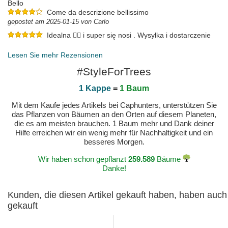
Bello
Come da descrizione bellissimo
gepostet am 2025-01-15 von Carlo
Idealna 👌🏼 i super się nosi . Wysyłka i dostarczenie
również na wielki plus .
gepostet am 2024-11-08 von Justyna
Lesen Sie mehr Rezensionen
#StyleForTrees
1 Kappe
=
1 Baum
Mit dem Kaufe jedes Artikels bei Caphunters, unterstützen Sie
das Pflanzen von Bäumen an den Orten auf diesem Planeten,
die es am meisten brauchen. 1 Baum mehr und Dank deiner
Hilfe erreichen wir ein wenig mehr für Nachhaltigkeit und ein
besseres Morgen.
Wir haben schon gepflanzt
259.589
Bäume
Danke!
Kunden, die diesen Artikel gekauft haben, haben auch
gekauft