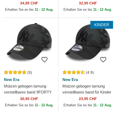
Capslab
MLB von New Era
34,95 CHF
32,95 CHF
Erhalten Sie es bis
11 - 12 Aug.
Erhalten Sie es bis
11 - 12 Aug.
KINDER
(5)
(4.9)
New Era
New Era
Mützen gebogen tarnung
Mützen gebogen tarnung
verstellbares band 9FORTY
verstellbares band für Kinder
League Essential der New
9FORTY League Essential
30,95 CHF
23,95 CHF
York Yankees MLB von...
der New York Yankees...
Erhalten Sie es bis
11 - 12 Aug.
Erhalten Sie es bis
11 - 12 Aug.