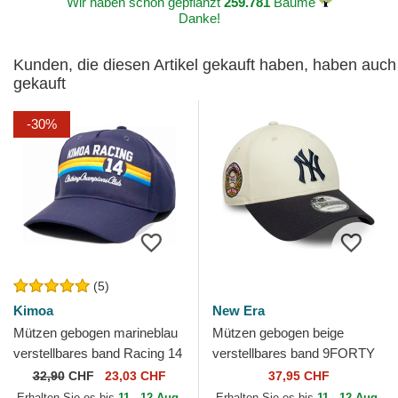
Wir haben schon gepflanzt
259.781
Bäume
Danke!
Kunden, die diesen Artikel gekauft haben, haben auch
gekauft
-30%
(5)
Kimoa
New Era
Mützen gebogen marineblau
Mützen gebogen beige
verstellbares band Racing 14
verstellbares band 9FORTY
von Kimoa
World Series der New York
32,90
CHF
23,03 CHF
37,95 CHF
Yankees MLB von New Era
Erhalten Sie es bis
11 - 12 Aug.
Erhalten Sie es bis
11 - 12 Aug.