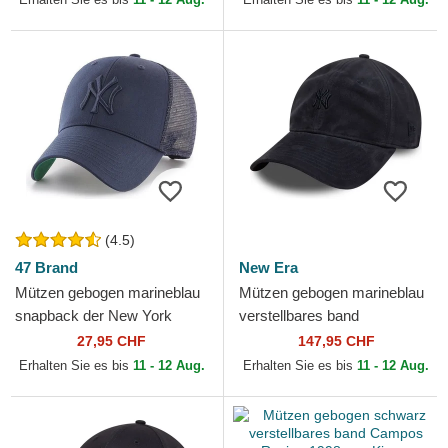
(4.5)
47 Brand
New Era
Mützen gebogen marineblau
Mützen gebogen marineblau
snapback der New York
verstellbares band
Yankees MLB von 47 Brand
9TWENTY Suede der New
27,95 CHF
147,95 CHF
York Yankees MLB von New
Erhalten Sie es bis
11 - 12 Aug.
Erhalten Sie es bis
11 - 12 Aug.
Era