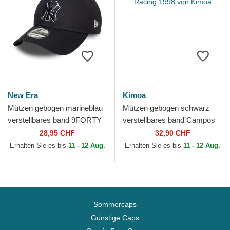
New Era
Kimoa
Mützen gebogen marineblau
Mützen gebogen schwarz
verstellbares band 9FORTY
verstellbares band Campos
Outline der New York
Racing 1998 von Kimoa
28,95 CHF
32,90 CHF
Yankees MLB von New Era
Erhalten Sie es bis
11 - 12 Aug.
Erhalten Sie es bis
11 - 12 Aug.
Sommercaps
Günstige Caps