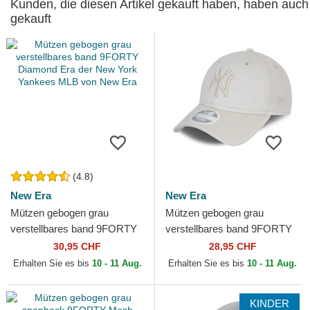
Kunden, die diesen Artikel gekauft haben, haben auch
gekauft
(4.8)
New Era
New Era
Mützen gebogen grau
Mützen gebogen grau
verstellbares band 9FORTY
verstellbares band 9FORTY
Diamond Era der New York
Tonal der New York Yankees
30,95 CHF
28,95 CHF
Yankees MLB von New Era
MLB von New Era
Erhalten Sie es bis
10 - 11 Aug.
Erhalten Sie es bis
10 - 11 Aug.
KINDER