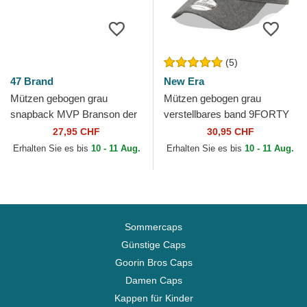
(5)
47 Brand
New Era
Mützen gebogen grau
Mützen gebogen grau
snapback MVP Branson der
verstellbares band 9FORTY
New York Yankees MLB von
Jersey der New York
27,95 CHF
30,95 CHF
47 Brand
Yankees MLB von New Era
Erhalten Sie es bis
10 - 11 Aug.
Erhalten Sie es bis
10 - 11 Aug.
Sommercaps
Günstige Caps
Goorin Bros Caps
Damen Caps
Kappen für Kinder